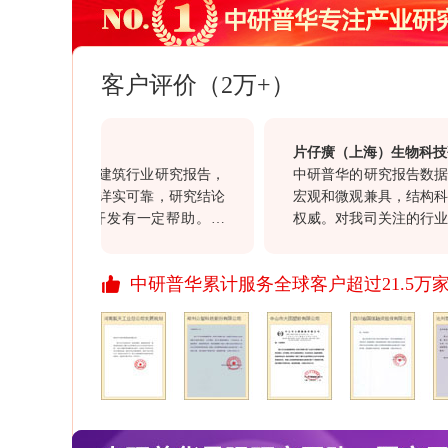
客户评价（2万+）
有限公司
片仔癀（上海）生物科技研发
买的海南省建筑行业研究报告，
中研普华的研究报告数据可靠
全面，数据详实可靠，研究结论
宏观和微观兼具，结构科学，
司的项目开发有一定帮助。另
权威。对我司关注的行业动向
客户经理赵勇在整个过程中表现
意义，同时对我司的投资决策
的服务态度，也值得点赞。
价值。通过此次合作对于贵司“
中研普华累计服务全球客户超过21.5万
行业报告质量均满意，祝愿贵
资讯信息引领资讯行业的发展
开拓更多、更丰富的资讯产品
展、进步！