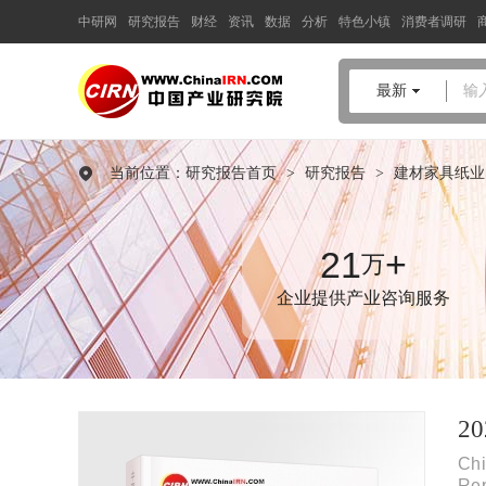
中研网
研究报告
财经
资讯
数据
分析
特色小镇
消费者调研
中国产业咨询领导者
最新
输
2025-2030年中国
智能床垫
行
业全景调研与消费升级趋势预
当前位置：
研究报告首页
>
研究报告
>
建材家具纸业
测报告
品质保障，一年免费更新维护
报告编号：1921226
21
+
万
出版日期：2025年8月
企业提供产业咨询服务
《2025-2030年中国智能床垫行业全景调研与消费升级趋势预测报
告》由中研普华智能床垫行业分析专家领衔撰写，主要分析了智
能床垫行业的市场规模、发展现状与投资前景，同时对智能床垫
行业的未来发展做出科学的趋势预测和专业的智能床垫行业数据
分析，帮助客户评估智能床垫行业投资价值。
2
Ch
Re