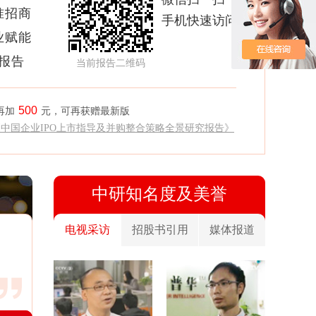
准招商
手机快速访问
业赋能
析报告
当前报告二维码
500
再加
元，可再获赠最新版
《中国企业IPO上市指导及并购整合策略全景研究报告》
中研知名度及美誉
电视采访
招股书引用
媒体报道