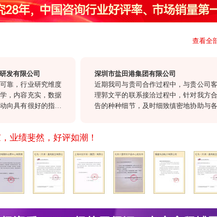
查看全
有限公司
深圳市盐田港集团有限公司
，行业研究维度
近期我司与贵司合作过程中，与贵公司客户经
内容充实，数据
理郭文平的联系接洽过程中，针对我方合作报
具有很好的指导
告的种种细节，及时细致缜密地协助与各部门
具有很高的参考
沟通，确保报告及时交付。这种认真负责，尊
一体化”服务和
重顾客的态度，也正是我们选择与贵公司合
家，业绩斐然，好评如潮！
司继续以前沿的
作。
，希望贵司不断
，与我们共同发