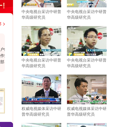
中央电视台采访中研普
中央电视台采访中研普
华高级研究员
华高级研究员
部
韩国大韩贸易投资振兴公社上海代表处
中铁
近几年，与中研普华持续不断地进行着行业研
近期
究的紧密合作。贵司研究报告结构紧凑，内容
市场
中央电视台采访中研普
中央电视台采访中研普
充实，数据参考力度强，为我司企业发展和战
鲜明
华高级研究员
华高级研究员
略规划带来了实际性的帮助。相信有很多企业
外，
需要你们这样的行业分析公司协助和支持。尤
出的
其是贵司对于客户报告需求的延伸服务，为我
司提供了更多有针对性、宝贵的行业研判。希
望在以后的发展过程中继续保持紧密合作与共
同进步。
权威电视媒体采访中研
权威电视媒体采访中研
普华高级研究员
普华高级研究员