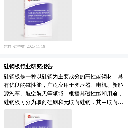
尽深入的分析，并根据水泥行业的政策经济发展环
成从简单矩形到复杂异形在内的多样化截面结构，
研普华庞大的细分市场数据库，在大量周密的市场
采用再生骨料混凝土等环保材料，倒逼产业从试点
境对水泥行业潜在的风险和防范建议进行分析。
最终经氧化、电泳涂装、粉末喷涂或木纹转印等表
调研基础上，主要依据了国家统计局、国家商务
推广走向全面强制应用。技术层面，工业互联网与
《2025年版水泥产业规划专项研究报告》由中研产
面处理工艺，赋予其耐腐蚀、美观等特性。 铝型
部、国家海关总署、特种建材相关行业协会、中国
传感器技术为智能调温玻璃、自修复混凝土等创新
业规划院领衔制作，精英专家团队在上千个重大项
材研究报告对铝型材行业研究的内容和方法进行全
行业研究网的基础信息，对我国特种建材行业的供
产品提供硬件支撑，BIPV光伏建材与固废再生建
目积累了宝贵经验，为项目成功落地保驾护航。中
面的阐述和论证，对研究过程中所获取的铝型材资
给与需求状况、市场格局与分布等多方面进行了分
材成为技术突破的主要方向，部分创新型产品在特
研产业规划院率先在业内提出“全流程一体化”综合
料进行全面系统的整理和分析，通过图表、统计结
建材
铝型材
2025-11-18
析，并紧密结合项目情况对特种建材项目未来发展
定区域市场已形成差异化竞争优势。认证体系层
解决方案，提供从前期拿地策划、定位策划、概念
果及文献资料，或以纵向的发展过程，或横向类别
前景进行了研判。本报告深入挖掘项目的优势，将
面，中国环境标志产品认证（十环认证）与绿色建
规划、空间规划、总体规划、城市设计、建筑设
分析提出论点、分析论据，进行论证。铝型材报告
项目潜力、商业模式、运营规划、财务预计等方面
材产品认证并行发展，认证流程涵盖材料筛选、实
硅钢板行业研究报告
计、景观设计、IP设计、商业模式设计、招商、投
绝对如实地反映客观情况，叙述、说明、推断、引
的内容完美地展现给投资者，最大限度提升您的公
验室检测、工厂审核、获证监督等标准化环节，为
硅钢板是一种以硅钢为主要成分的高性能钢材，具
资、运营等一系列咨询服务。 中研普华通过对水
用均恰如其分。文字、用词应力求准确。研究报告
司/项目价值，确保您的商业计划处于同行领先水
行业规范化发展建立制度框架。但行业仍面临结构
有优良的磁性能，广泛应用于变压器、电机、新能
泥行业长期跟踪监测，分析水泥行业需求、供给、
的文字也简单、明了、通顺、流畅，既明白如话，
平，将是您成功融资的敲门砖。我们策划制作的商
性挑战：整体生产规模占比与传统建材相比仍有较
源汽车、航空航天等领域。根据其磁性能和用途，
经营特性、获取能力、产业链和价值链等多方面的
又把研究的效果准确地、科学地表达出来。铝型材
业计划书在投资商与金融机构的慎审下确保您的项
大差距，区域执行尺度不一导致市场准入门槛参差
硅钢板可分为取向硅钢和无取向硅钢，其中取向硅
内容，整合行业、市场、企业、用户等多层面数据
研究报告以行业为研究对象，并基于行业的现状，
目计划处于同行领先水平，是您成功融资立项的先
不齐，检测认证成本偏高制约中小企业参与积极
钢主要用于变压器铁芯，无取向硅钢则更多用于电
和信息资源，为客户提供深度的水泥行业研究报
行业经济运行数据，行业供需现状，行业竞争格
决要素。
性，消费端对全生命周期成本优势认知不足，高端
机制造。 硅钢板研究报告对硅钢板行业研究的内
告，以专业的研究方法帮助客户深入的了解水泥行
局，重点企业经营分析，行业产业链分析，市场集
产品附加值尚未充分显现。 展望未来，技术革
容和方法进行全面的阐述和论证，对研究过程中所