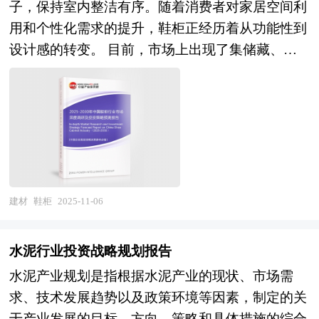
子，保持室内整洁有序。随着消费者对家居空间利
解决方案跃迁的产业变革载体。 《2025-2030年特
用和个性化需求的提升，鞋柜正经历着从功能性到
种建材项目商业计划书》为中研普华公司独家首创
设计感的转变。 目前，市场上出现了集储藏、消
针对项目投融资咨询服务的专项计划书。计划书分
毒、除臭和智能管理于一体的多功能鞋柜，满足了
为：行业通用版、专业定制版。行业通用版是中研
消费者对整洁、健康和便捷生活的需求。未来，鞋
普华根据行业一般水平测算好了行业指标数据，作
柜将更加注重智能化和环保材料。智能化方面，可
为行业通用的模板计划书，企业可以自行补充单位
能集成智能识别、自动分类、智能通风等功能，提
信息，稍做调整就可以作为项目计划书使用。我们
升使用便捷性和鞋子保养效果。 随着消费者对家
也可以根据企业具体项目要求专项编写专业定制
居用品品质要求的提高和技术的进步，不锈钢鞋柜
版，并根据详细要求合理报价，为企业项目立项、
的设计更加注重美观性、实用性和人性化。未来，
上马、融资提供全程指引服务。 本计划书主要有
建材
鞋柜
2025-11-06
不锈钢鞋柜将朝着更加个性化与智能化方向发展。
以下几大用途： 审批国家资金——国家规范格
随着数字设计技术的应用，不锈钢鞋柜将能够实现
式、关注产业发展、侧重社会影响； 吸引外商投
水泥行业投资战略规划报告
更复杂和个性化的款式设计，满足不同消费者的需
资——国际规范格式、遵从外资政策、确保外商利
水泥产业规划是指根据水泥产业的现状、市场需
求。 本研究咨询报告由中研普华咨询公司领衔撰
益； 吸引风险投资——金融业规范格式、规避项
求、技术发展趋势以及政策环境等因素，制定的关
写，在大量周密的市场调研基础上，主要依据了国
目风险、保障收益回报； 友好企业合作——行业
于产业发展的目标、方向、策略和具体措施的综合