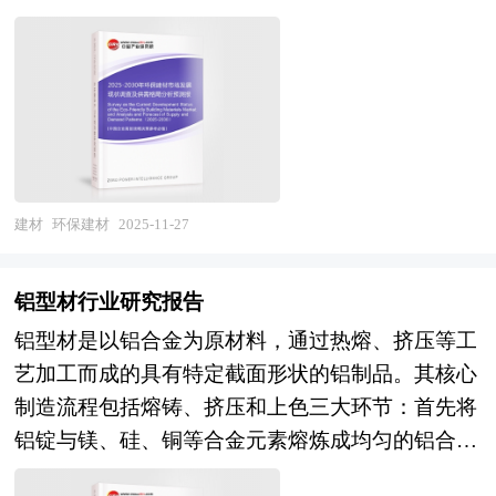
兴等类型项目规划经验。 中研普华27年的产业研
与创业者的投资项目，这时一份高品质且内容丰富
路径，为建筑业提供符合可持续发展要求的建筑材
究服务经验，形成了独特的产业研究及战略投资一
的商业计划书，将会使投资者更快、更好地了解投
料体系。该行业范畴涵盖墙体材料、保温材料、装
体化服务体系，涉及8000多个细分行业，积累了数
资项目，将会使投资者对项目有信心，有热情，动
饰装修材料、涂料、板材、陶瓷砖等二十余个大
十万份行业研究报告数据库、服务了10000多家企
员促成投资者参与该项目，最终达到为项目筹集资
类，其价值链贯穿原材料绿色化选择、低能耗制
事业单位，现已成为中国最具影响力的产业研究咨
金的作用。 商业计划书是争取风险投资的敲门
造、低碳运输、健康使用到末端资源化回收的完整
询综合服务机构。集团下属研究院的产业研究报告
砖。投资者每天会接收到很多商业计划书，商业计
闭环。作为"双碳"目标在城乡建设领域的核心载
在大量周密的市场调研基础上，主要依据了国家统
划书的质量和专业性就成为了企业需求投资的关键
体，环保建材不仅是破解传统建材高能耗、高排放
建材
环保建材
2025-11-27
计局、国家商务部、国家市场监督管理总局、国家
点。企业家在争取获得风险投资之初，首先应该将
困局的关键路径，更是推动建筑业从资源消耗型向
发改委、国家经济信息中心、国务院发展研究中
商业计划书的制作列为头等大事。一份完备的商业
绿色集约型转变的战略支撑，在国民经济绿色转型
心、国家海关总署、中国经济景气监测中心、中国
铝型材行业研究报告
计划书，不仅是企业能否成功融资的关键因素，同
中扮演先导性、基础性角色。 当前，中国环保建
行业研究网、国内外相关报刊杂志的基础信息以及
铝型材是以铝合金为原材料，通过热熔、挤压等工
时也是企业发展的核心管理工具。作为中国最早的
材行业正处于政策强制约束、技术深度迭代与市场
水泥专业研究单位等公布和提供的大量资料。对我
艺加工而成的具有特定截面形状的铝制品。其核心
投融资策划专业公司之一，中研普华具有：一流专
需求觉醒三重因素叠加的战略机遇期。政策层面，
国水泥的行业现状、市场各类经营指标的情况、重
制造流程包括熔铸、挤压和上色三大环节：首先将
家团队、丰富编制经验、数百个可查询案例、国际
国家颁布《绿色建筑行动方案》，将环保建材优先
点企业状况、区域市场发展情况等内容进行详细的
铝锭与镁、硅、铜等合金元素熔炼成均匀的铝合金
规范、质量超值。 《2025-2030年特种建材项目商
选用纳入强制性要求，新建公共建筑项目绿色建材
阐述和深入的分析，着重对水泥业务的发展进行详
溶液，随后通过高压挤压使溶液通过特定模具，形
业计划书》由中研普华咨询公司领衔撰写，依托中
使用比例设定了明确底线，各地政府投资项目强制