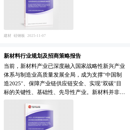
业，发现投资价值和投资机会，规避经营风险，提
中度等现实指标，分析预测行业的发展前景和投资
命、制度完善与生态重构将驱动环保建材产业向高
获取的硅钢板资料进行全面系统的整理和分析，通
高管理和运营能力。水泥行业报告是从事水泥行业
价值。通过最深入的数据挖掘，对行业进行严谨分
质量发展跃迁。技术演进呈现"智能化、功能化、
过图表、统计结果及文献资料，或以纵向的发展过
投资之前，对水泥行业相关各种因素进行具体调
析，从多个角度去评估企业市场地位，准确挖掘企
系统化"特征：传感器与物联网技术推动建材从静
程，或横向类别分析提出论点、分析论据，进行论
查、研究、分析，评估项目可行性、效果效益程
业的成长性，已经为众多企业带来了最专业的研究
态材料向可感知、可调节的智能系统升级，光伏建
证。硅钢板报告绝对如实地反映客观情况，叙述、
度，提出建设性意见建议对策等，为水泥行业投资
建材
硅钢板
2025-11-07
和最有价值的咨询服务过程。 本研究咨询报告由
筑一体化实现从发电功能向能源管理生态延伸，固
说明、推断、引用均恰如其分。文字、用词应力求
决策者和主管机关审批的研究性报告。以阐述对水
中研普华咨询公司领衔撰写，在大量周密的市场调
废资源化技术突破使工业废料转化为高性能建材成
准确。研究报告的文字也简单、明了、通顺、流
泥行业的理论认识为主要内容，重在研究水泥行业
研基础上，主要依据了国家统计局、国家商务部、
新材料行业规划及招商策略报告
为可能。政策制度从"鼓励引导"转向"强制约束"再
畅，既明白如话，又把研究的效果准确地、科学地
本质及规律性认识的研究。水泥行业研究报告持续
国家发改委、国家经济信息中心、国务院发展研究
当前，新材料产业已深度融入国家战略性新兴产业
向"市场激励"深化，绿色建材认证体系持续优化，
表达出来。硅钢板研究报告以行业为研究对象，并
提供高价值服务，是企业了解各行业当前最新发展
中心、国家海关总署、全国商业信息中心、中国经
体系与制造业高质量发展全局，成为支撑"中国制
从自愿性认证向政府采购、工程招标的准入门槛演
基于行业的现状，行业经济运行数据，行业供需现
动向、把握市场机会、做出正确投资和明确企业发
济景气监测中心、中国行业研究网以及国内外多种
造2025"、保障产业链供应链安全、实现"双碳"目
进，碳足迹核算与碳交易机制探索将环保属性转化
状，行业竞争格局，重点企业经营分析，行业产业
展方向不可多得的精品资料。 本研究咨询报告由
相关报刊杂志媒体提供的最新研究资料。本报告对
标的关键性、基础性、先导性产业。新材料并非传
为可量化的经济价值。市场格局加速重塑，长三
链分析，市场集中度等现实指标，分析预测行业的
中研普华咨询公司领衔撰写，在大量周密的市场调
国内外铝型材行业的发展状况进行了深入透彻地分
统材料的简单升级，而是以优异性能或特殊功能为
角、珠三角等经济发达地区凭借先发优势形成产业
发展前景和投资价值。通过最深入的数据挖掘，对
研基础上，主要依据了国家统计局、国家商务部、
析，对我国行业市场情况、技术现状、供需形势作
核心特征，涵盖先进基础材料、关键战略材料与前
集群，本土企业依托物流成本与区域服务优势在核
行业进行严谨分析，从多个角度去评估企业市场地
国家发改委、国家经济信息中心、国务院发展研究
了详尽研究，重点分析了国内外重点企业、行业发
沿新材料三大层次的现代产业体系。从高强高韧钛
心市场占据主导地位，中小企业在细分领域通过技
位，准确挖掘企业的成长性，已经为众多企业带来
中心、国家海关总署、全国商业信息中心、中国经
展趋势以及行业投资情况，报告还对铝型材下游行
合金、耐高温复合材料等保障航空航天与深海装备
术创新建立差异化壁垒。商业模式从单一材料销售