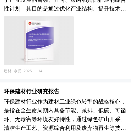
家统计局、国家商务部、国家发改委、国家经济信
规范格式、互利的实施方案、谨慎的市场评估；
性计划。其目的是通过优化产业结构、提升技术创
息中心、国务院发展研究中心、国家海关总署、全
项目评比——专家完全版格式、严密的实施计划、
新能力、推动绿色发展和可持续发展，增强水泥产
国商业信息中心、中国经济景气监测中心、中国行
精确的收益评估。 商业计划书（Business Plan）是
业的整体竞争力，满足国民经济建设对水泥的需
业研究网、全国及海外多种相关报纸杂志的基础信
公司、企业或项目单位为了达到招商融资和其它发
求。 产业规划一般包括产业发展现状、产业特征
息等公布和提供的大量资料和数据，客观、多角度
展目标之目的，在经过前期对项目科学地调研、分
分析、产业发展目标和发展定位、产业发展重点方
地对中国鞋柜市场进行了分析研究。报告在总结中
析、搜集与整理有关资料的基础上，根据一定的格
向、产业空间引导和产业发展政策等。随着中国对
国鞋柜行业发展历程的基础上，结合新时期的各方
式和内容的具体要求而编辑整理的一个向投资商及
外开放程度的深化，经济全球化和区域化对产业发
面因素，对中国鞋柜行业的发展趋势给予了细致和
其他相关人员全面展示公司和项目目前状况、未来
展的影响显著增强，产业间的竞争层次和深度也发
建材
水泥
2025-11-14
审慎的预测论证。报告资料详实，图表丰富，既有
发展潜力的书面材料。商业计划书是包括项目筹融
生了变化。因此，科学预测产业发展趋势和空间变
深入的分析，又有直观的比较，为鞋柜企业在激烈
资、战略规划等经营活动的蓝图与指南，也是企业
化态势，对产业发展和规划具有重要的意义。中研
的市场竞争中洞察先机，能准确及时的针对自身环
环保建材行业研究报告
的行动纲领和执行方案。 商业计划书是一份全方
普华拥有27年的产业规划、细分市场研究及大量项
境调整经营策略。
位描述企业发展的文件，是企业经营者素质的体
环保建材行业作为建材工业绿色转型的战略核心，
目运作经验，业务覆盖全球。累积200多个产业园
现，是企业拥有良好融资能力、实现跨式发展的重
是指在全生命周期内具备节能、减排、低碳、可循
区规划落地项目案例，拥有丰富的产业园区、特色
要条件之一。一份好的商业计划书是获得贷款和投
环、无毒害等环境友好特性，通过绿色矿山开采、
小镇、田园综合体、文旅地产、智慧物流、乡村振
资的关键。如何吸引投资者、特别是风险投资家参
清洁生产工艺、资源综合利用及废弃物再生等技术