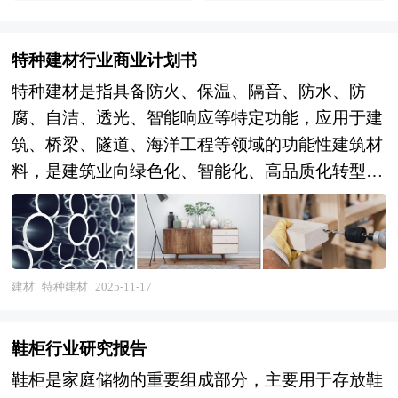
趋势深度分析
特种建材行业商业计划书
特种建材是指具备防火、保温、隔音、防水、防
腐、自洁、透光、智能响应等特定功能，应用于建
筑、桥梁、隧道、海洋工程等领域的功能性建筑材
料，是建筑业向绿色化、智能化、高品质化转型升
级的关键物质基础。作为传统建材的价值升级版，
特种建材不仅承载着保障工程安全与耐久的基本职
能，更通过材料创新与技术赋能，成为实现"双
碳"目标、推动绿色建筑落地、提升人居环境品质
建材
特种建材
2025-11-17
的战略性配套产业。在新型城镇化与新型基建投资
双轮驱动下，该产业已从边缘补充角色升维为支撑
鞋柜行业研究报告
建筑业高质量发展的核心引擎，其本质是推动建材
鞋柜是家庭储物的重要组成部分，主要用于存放鞋
工业从规模驱动向技术驱动、从标准供应向定制化