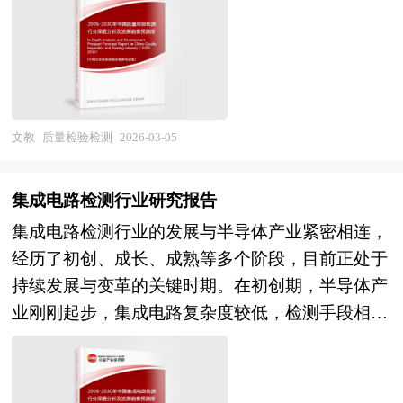
责任不需经过清算都转移为另一公司所有，而接受
面，央企和地方国企凭借资质、资金、信用优势在
厂检验以及售后质量监督等各个环节。 我国质量
全部资产与责任的另一公司仍然完全以自身名义继
大型综合项目中占据主导地位，但同质化竞争和低
检验检测行业构建了一套由政府部门主导监管、行
续运行。公司收购则是指一家公司经由收购另一公
价中标现象普遍，专业化、精细化的运营服务能力
业自律组织协同辅助的管理体制，旨在确保行业规
司的股票或股份等方式，取得该另一公司的控制权
不足；民营企业在细分领域和专业技术服务方面保
范、有序、健康发展。 我国质量检验检测机构数
或管理权。企业在并购及资产重组活动中会涉及到
持活力，但市场准入壁垒和回款风险制约发展空
量庞大，截至目前已达数万家。这些机构包括政府
文教
质量检验检测
2026-03-05
诸多专业问题，比如并购目标公司的选定，目标公
间。与此同时，行业面临建设标准体系滞后、智慧
部门下属事业单位性质的检测机构、国有企业检测
司资产估值，并购重组方式的选择、融资方式的选
化水平不高、全生命周期管理理念薄弱、应急保障
机构、民营企业检测机构以及外资检测机构。不同
择，并购成本的控制，并购的法律问题等等，面对
集成电路检测行业研究报告
能力不足等深层挑战。 展望未来，市政工程产业
类型机构在市场中各有优势，政府部门下属机构在
这些问题，企业内部因缺乏专业人才往往难以正确
的发展将深度融入城市更新行动和韧性城市建设，
集成电路检测行业的发展与半导体产业紧密相连，
资质认定、政策解读等方面具有权威性；国有企业
处理，因而必须委托专业的顾问机构协助。 本报
呈现出"存量更新主导、系统治理深化、智慧赋能
经历了初创、成长、成熟等多个阶段，目前正处于
检测机构在大型项目、特定行业检测中具有资源和
告由中研普华咨询公司领衔撰写，在大量周密的市
升级、绿色低碳转型"的演进趋势。在建设内容层
持续发展与变革的关键时期。在初创期，半导体产
技术优势；民营企业检测机构机制灵活，在细分市
场调研基础上，主要依据了国家统计局、国家海关
面，以地下管网更新改造、海绵城市、雨污分流、
业刚刚起步，集成电路复杂度较低，检测手段相对
场和本地化服务方面表现突出；外资检测机构凭借
总署、国家发改委、国家商务部、早教行业相关协
智慧水务为重点的城市水系统治理将成为核心投资
简单，多依靠人工与基础仪器设备，这一时期，检
先进技术和国际品牌影响力，在高端检测市场占据
会、中国行业研究网等国家部门、行业协会、国内
领域，以老旧小区改造、完整社区建设、无障碍环
测主要聚焦于基本的电气性能测试，用于判断芯片
一定份额。市场竞争激烈，价格竞争、服务竞争、
外相关报刊杂志发表公布的基础信息以及专业研究
境建设为重点的城市人居环境提升将释放持续性需
是否能够实现基础功能。检测技术与产业规模都处