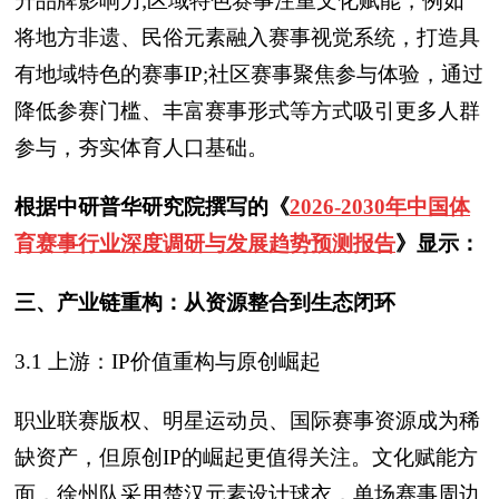
升品牌影响力;区域特色赛事注重文化赋能，例如
将地方非遗、民俗元素融入赛事视觉系统，打造具
有地域特色的赛事IP;社区赛事聚焦参与体验，通过
降低参赛门槛、丰富赛事形式等方式吸引更多人群
参与，夯实体育人口基础。
根据中研普华研究院撰写的《
2026-2030年中国体
育赛事行业深度调研与发展趋势预测报告
》显示：
三、产业链重构：从资源整合到生态闭环
3.1 上游：IP价值重构与原创崛起
职业联赛版权、明星运动员、国际赛事资源成为稀
缺资产，但原创IP的崛起更值得关注。文化赋能方
面，徐州队采用楚汉元素设计球衣，单场赛事周边