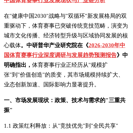
中国体育赛事
行业发展现状与产业链分析
在"健康中国2030"战略与"双循环"新发展格局的双
重驱动下，体育赛事已突破传统竞技范畴，演变为
城市文化传播、经济转型升级与区域协同发展的核
心载体
。中研普华产业研究院在《
2026-2030年中
国体育赛事行业深度调研与发展趋势预测报告
》中
明确指出，
体育赛事行业正经历从"规模扩
张"到"价值创造"的质变，其市场规模持续扩大、
业态创新加速、国际影响力显著提升。
一、市场发展现状：政策、技术与需求的"三重共
振"
1.1 政策红利释放：从"竞技优先"到"全民共享"