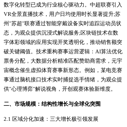
数字化转型已成为行业核心驱动力。中超联赛引入
VR全景直播技术，用户日均使用时长显著提升;苏
州"苏超"联赛通过智能穿戴设备实时追踪运动员状
态，为观众提供沉浸式解说服务;区块链技术在数
字体彩领域的应用实现开奖透明化，推动销售额突
破关键阈值。技术重构赛事运营逻辑：AI算法优化
票务分配，大数据分析精准匹配赞助商需求，元宇
宙概念催生虚拟体育赛事新形态。例如，某电竞赛
事通过脑机接口技术实时捕捉选手情绪，为观众提
供"心理博弈"解说视角，开创观赛体验新维度。
二、市场规模：结构性增长与全球化突围
2.1 区域分化加速：三大增长极引领发展