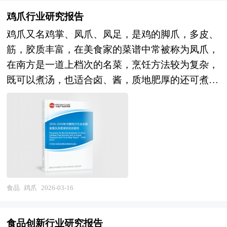
农业产业化、促进就业、贡献税收的重要力量，其
障消费者知情权。随着健康消费趋势的兴起，无糖
鸡爪行业研究报告
产业属性兼具传统酿造的文化传承性与现代工业的
果汁已从单一的功能性饮品发展为涵盖纯果汁、复
鸡爪又名鸡掌、凤爪、凤足，是鸡的脚爪，多皮、
标准化规模化的双重特质。 当前，中国啤酒行业
合果汁、NFC（非浓缩还原）果汁等多个品类的细
筋，胶质丰富，在美食家的菜谱中常被称为凤爪，
正处于存量竞争深化与结构升级加速的关键转型
分市场，其技术发展正朝着更天然、更营养、更接
在南方是一道上档次的名菜，烹饪方法较为复杂，
期。在市场规模层面，啤酒产量与消费量已触及天
近鲜果口感的方向演进。 本报告利用中研普华长
既可以煮汤，也适合卤、酱，质地肥厚的还可煮熟
花板，行业从增量扩张转向存量博弈，总量稳定但
期对无糖果汁行业市场跟踪搜集的一手市场数据，
后脱骨拌食。它富含胶原蛋白、蛋白质、矿物质及
内部结构剧烈调整；高端化成为核心增长引擎，产
同时依据国家统计局、国家商务部、国家发改委、
维生素等营养物质，具有软化血管、养颜护肤等功
品均价持续提升，但与国际成熟市场相比仍有升级
国务院发展研究中心、行业协会、中国行业研究
效，不过胆固醇和脂肪含量较高，建议适量食用并
空间。在竞争格局层面，市场高度集中，华润雪
网、全国及海外专业研究机构提供的大量权威资
选择健康的烹饪方式。 2026年，鸡爪相关的食品
花、青岛啤酒、百威亚太、燕京啤酒、嘉士伯中国
料，采用与国际同步的科学分析模型，全面而准确
安全问题成为社会热点，央视“3•15”晚会曝光了多
五大巨头主导，区域割据与全国化布局并存；精酿
地为您从行业的整体高度来架构分析体系。让您全
条触目惊心的黑产链条，部分企业为追求鸡爪白净
啤酒、原浆啤酒、低度酒饮等新兴势力涌现，但市
面、准确地把握整个无糖果汁行业的市场走向和发
饱满的卖相，违规使用工业级过氧化氢或工业烧碱
食品
鸡爪
2026-03-16
场份额有限，传统巨头通过收购或推出子品牌应对
展趋势。 报告对中国无糖果汁行业的内外部环
对其进行漂白、增重，这些企业的生产车间环境脏
细分竞争。在产品创新层面，高端产品矩阵丰富，
境、行业发展现状、产业链发展状况、市场供需、
乱不堪，鸡爪直接裸露堆放在潮湿肮脏的地面，甚
纯生、白啤、IPA、世涛等品类拓展，果味啤酒、
食品创新行业研究报告
竞争格局、标杆企业、发展趋势、机会风险、发展