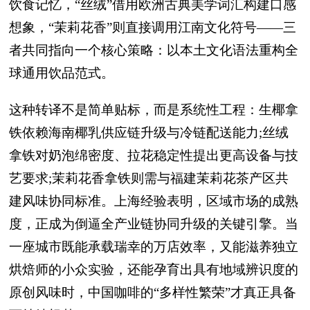
饮食记忆，“丝绒”借用欧洲古典美学词汇构建口感
想象，“茉莉花香”则直接调用江南文化符号——三
者共同指向一个核心策略：以本土文化语法重构全
球通用饮品范式。
这种转译不是简单贴标，而是系统性工程：生椰拿
铁依赖海南椰乳供应链升级与冷链配送能力;丝绒
拿铁对奶泡绵密度、拉花稳定性提出更高设备与技
艺要求;茉莉花香拿铁则需与福建茉莉花茶产区共
建风味协同标准。上海经验表明，区域市场的成熟
度，正成为倒逼全产业链协同升级的关键引擎。当
一座城市既能承载瑞幸的万店效率，又能滋养独立
烘焙师的小众实验，还能孕育出具有地域辨识度的
原创风味时，中国咖啡的“多样性繁荣”才真正具备