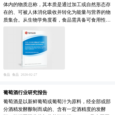
析，并重点分析了我国鸡爪行业将面临的机遇与挑
体内的物质总称，其本质是通过加工或自然形态存
功能性啤酒（添加益生菌、胶原蛋白等）满足健康
赋能加速的双重驱动期，传统业态与新兴力量交织
战。报告将帮助鸡爪企业、学术科研单位、投资企
在的、可被人体消化吸收并转化为能量与营养的物
与功能需求；场景化产品创新，如露营啤酒、佐餐
碰撞。在消费端，健康化、便捷化、个性化、可持
业准确了解鸡爪行业最新发展动向，及早发现鸡爪
质集合。从生物学角度看，食品需具备可食用性与
啤酒、独饮啤酒等。在品牌与营销方向，从渠道品
续成为核心趋势，减糖减盐、清洁标签、功能性成
行业市场的空白点，机会点，增长点和盈利点……
营养功能性，即其成分需包含碳水化合物、蛋白
牌向消费者品牌转型，情感连接与文化认同构建；
分、植物基替代等概念快速普及，Z世代和新中产
准确把握鸡爪行业未被满足的市场需求和趋势，有
质、脂肪、维生素、矿物质及水分等六大营养素中
国潮风、地域文化、ESG理念融入品牌叙事；数字
阶层对创新产品的接受度和支付意愿显著提升，社
效规避鸡爪行业投资风险，更有效率地巩固或者拓
的一种或多种，且这些成分需以适宜比例存在，能
化营销与DTC（直接面向消费者）模式深化，私域
交媒体和直播电商重塑了产品发现、种草和购买链
展相应的战略性目标市场，牢牢把握行业竞争的主
够通过消化系统分解为小分子物质，被人体细胞吸
运营与会员体系价值挖掘。在渠道与供应链方向，
路。在供给端，大型食品企业通过设立创新中心、
动权。形成企业良好的可持续发展优势。
收利用，进而支持新陈代谢、组织修复与免疫调节
即饮渠道体验化升级，啤酒吧、啤酒工坊、主题餐
并购初创品牌、开放创新平台等方式强化创新能
等生命过程。 随着社会进步与消费升级，食品的
厅等沉浸式场景打造；非即饮渠道便利性与即时性
力，新锐品牌借助柔性供应链和DTC模式实现快速
定义正从单纯的“生存必需品”向“健康、文化与情
强化，前置仓、智能冰柜、无人零售等布局；供应
食品
食品
2026-02-27
迭代，生物技术公司、食品科技公司跨界进入推动
感的载体”演进。现代食品不仅需满足基础营养需
链柔性化与区域化，短保原浆、鲜啤本地化供应；
行业技术边界拓展。在技术应用层面，合成生物学
求，还需兼顾口感体验、文化认同与情感共鸣，例
绿色低碳酿造，碳中和工厂、水耗优化、包装材料
在食品原料生产中的应用取得突破，精准发酵、酶
葡萄酒行业研究报告
如地域特色美食承载文化记忆，有机食品反映环保
可持续。在产业整合方向，巨头间并购整合与区域
工程、3D食品打印等技术从实验室走向中试，人
葡萄酒是以新鲜葡萄或葡萄汁为原料，经全部或部
理念，而定制化食品则满足个性化健康需求，共同
市场争夺持续；精酿品牌分化，头部被收购或独立
工智能在风味设计、配方优化、消费者洞察中的应
分酒精发酵酿制而成的、含有一定酒精度的发酵
构建起食品作为人类生活核心要素的多元价值体
发展，长尾出清；跨界融合，啤酒与餐饮、文旅、