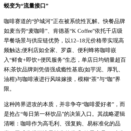
蜕变为“流量接口”
咖啡赛道的“护城河”正在被系统性瓦解。快餐品牌
如麦当劳“麦咖啡”、肯德基“K Coffee”依托千店级
早餐场景与供应链优势，以12–18元价格带实现高
频触达;便利店如全家、罗森、便利蜂将咖啡嵌
入“鲜食+即饮+便民服务”生态，单店日均销量超百
杯;茶饮品牌则凭借强成瘾性基底(如芋泥、厚乳、
油柑)与咖啡液进行风味嫁接，模糊“茶”与“咖”界
限。
这种跨界进攻的本质，并非争夺“咖啡爱好者”，而
是抢占“每日第一杯饮品”的决策入口。其战略逻辑
清晰：咖啡作为高毛利、强复购、易标准化的品