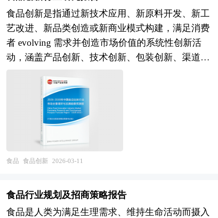
至被踩踏后仍继续投入加工，严重违反食品安全标
无醇啤酒、功能性啤酒满足多元化需求；但产品同
策略与投资建议等进行了分析，并重点分析了我国
食品创新是指通过新技术应用、新原料开发、新工
准。涉事企业不仅包括生产厂家，还有违规供应无
质化与营销概念化现象并存，真正的品类创新与技
无糖果汁行业将面临的机遇与挑战。报告将帮助无
艺改进、新品类创造或新商业模式构建，满足消费
标签过氧化氢的上游药企，相关产品已被多地市场
术突破不足。在渠道变革层面，即饮渠道（餐饮、
糖果汁企业、学术科研单位、投资企业准确了解无
者 evolving 需求并创造市场价值的系统性创新活
监管部门查封下架，涉事企业被责令停产停业并接
夜场）受疫情冲击后恢复缓慢，非即饮渠道（商
糖果汁行业最新发展动向，及早发现无糖果汁行业
动，涵盖产品创新、技术创新、包装创新、渠道创
受深入调查。 本报告利用中研普华长期对鸡爪行
超、便利店、电商）占比提升，O2O即时零售、社
市场的空白点，机会点，增长点和盈利点……准确
新和营销创新等多元维度。从产业范畴看，食品创
业市场跟踪搜集的一手市场数据，同时依据国家统
区团购、直播电商等新渠道重要性凸显；但渠道碎
把握无糖果汁行业未被满足的市场需求和趋势，有
新横跨食品科学、营养学、生物技术、材料工程、
计局、国家商务部、国家发改委、国务院发展研究
片化增加运营复杂度，终端控制力与品牌直达消费
效规避无糖果汁行业投资风险，更有效率地巩固或
数字技术等多个学科领域，其应用场景从传统的加
中心、行业协会、中国行业研究网、全国及海外专
者能力成为竞争焦点。在供应链层面，智能制造与
者拓展相应的战略性目标市场，牢牢把握行业竞争
工食品、饮料、乳制品、休闲食品延伸至功能性食
业研究机构提供的大量权威资料，采用与国际同步
绿色酿造推进，生产效率与能源利用水平提升，但
的主动权。形成企业良好的可持续发展优势。
品、精准营养、替代蛋白、细胞培养肉、智慧餐饮
的科学分析模型，全面而准确地为您从行业的整体
大麦等原料对外依存度高，供应链安全与成本控制
等前沿领域。作为关系国计民生的基础产业，食品
高度来架构分析体系。让您全面、准确地把握整个
压力持续。未来，啤酒行业将呈现高端化多元化与
创新不仅是企业获取竞争优势、提升附加值的核心
食品
食品创新
2026-03-11
鸡爪行业的市场走向和发展趋势。 报告对中国鸡
数字化可持续的深刻变革。在消费升级方向，超高
手段，更是保障粮食安全、促进营养健康、实现可
爪行业的内外部环境、行业发展现状、产业链发展
端与奢侈啤酒细分市场培育，稀缺性、故事性、体
持续发展的重要路径，其发展水平直接反映了一个
状况、市场供需、竞争格局、标杆企业、发展趋
食品行业规划及招商策略报告
验性提升品牌溢价；精酿啤酒从边缘走向主流，但
国家食品工业的现代化程度和科技支撑能力。 当
势、机会风险、发展策略与投资建议等进行了分
食品是人类为满足生理需求、维持生命活动而摄入
标准化与品质稳定性挑战待解；无醇/低醇啤酒、
前，我国食品创新产业正处于消费需求升级与科技