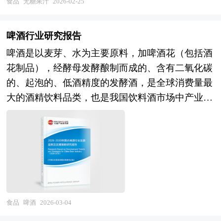
食品
无糖果汁
2026-02-25
心、过滤）提取汁液，避免高温长时间处理以减少
营养流失。部分产品会采用酶解技术分解水果中的
啤酒行业研究报告
天然果胶，提升口感顺滑度；或通过真空浓缩、低
啤酒是以麦芽、水为主要原料，加啤酒花（包括酒
温蒸发等技术去除部分水分，延长保质期。在糖分
花制品），经酵母发酵酿制而成的、含有二氧化碳
控制上，生产商可能通过以下方式实现：一是完全
的、起泡的、低酒精度的发酵酒，是全球消费量最
不添加任何形式的游离糖，仅依赖水果本身的天然
大的酒精饮料品类，也是我国饮料酒市场中产业化
糖分（如苹果汁中的果糖）；二是使用代糖（如赤
程度最高、品牌集中度最强的细分行业。其产业范
藓糖醇、甜菊糖苷）部分替代传统糖类，以降低热
畴涵盖原料种植（大麦、啤酒花）、麦芽加工、啤
量同时保持甜味；三是通过调整水果品种或配比，
酒酿造、包装物流、渠道分销及终端消费等完整产
选择低糖水果（如柠檬、西柚）作为主要原料，从
业链，涉及农业、食品生物工程、智能制造、品牌
源头减少糖分含量。 无糖果汁需符合国家对“无
营销、供应链管理等多领域交叉融合，具有消费频
糖”“低糖”食品的强制标准：例如，中国《预包装
次高、品牌忠诚度强、渠道网络密集、规模效应显
食品营养标签通则》规定，“无糖”指每100毫升饮
著的显著特征。作为快消品行业的重要支柱，啤酒
料中含糖量≤0.5克，“低糖”则要求≤5克。此外，产
食品
啤酒
2026-03-04
不仅直接满足大众社交与休闲消费需求，更是拉动
品标签需明确标注糖分含量及是否使用代糖，以保