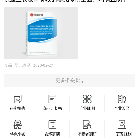
面，基于个体基因、代谢特征和生活方式的精准营
工艺（如橡木桶陈酿、冰冻采收等）进行多重划
区所具有的性质和特征决定了产业集群最终方向，
业的投资者具有重要的参考价值，对于研究我国啤
化吸收的营养支持。这一阶段的婴幼儿消化系统尚
养解决方案将从概念走向产品，针对特定健康需求
分。其感官特征由葡萄品种、产地风土（土壤、气
形成产业园区和产业集群的良性互动，是区域经济
酒行业发展规律、提高企业的运营效率、促进企业
未发育成熟，免疫功能较弱，对食物的成分、形态
（睡眠、压力、免疫、肠道健康）的功能性食品将
候、光照）、酿造工艺及陈年方式共同决定，主要
增长的重要途径。在产业集群的指导下，推进产业
的发展壮大有学术和实践的双重意义。
及加工方式均有严格要求，因此婴儿食品需通过精
细分深化，老年营养、特医食品、运动营养等专业
成分包括水、乙醇、单宁、酸类、糖分、甘油及多
园区建设，不仅是当前发展产业集群的需要，更是
准的营养配比、温和的加工工艺及严格的质量控
领域将加速增长，融合餐饮与零售的预制菜、鲜食
种芳香化合物，这些元素共同构建了葡萄酒的酒体
加快新型工业化进程的必然选择。 在区域竞争日
制，确保符合婴幼儿独特的营养需求与安全耐受
等便捷解决方案将持续迭代。在可持续转型层面，
结构、口感平衡与风味层次。 葡萄酒研究报告对
趋激烈的今天，产业集群已成为提高区域竞争力的
性。 作为特殊食品类别，婴儿食品需遵循严苛的
替代蛋白将降低对传统畜牧业的依赖，碳足迹标签
行业研究的内容和方法进行全面的阐述和论证，对
重要途径。世界各地包括我国各地的进程中，都把
生产标准与监管要求。其原料选择需排除过敏原
和水足迹标签将成为产品差异化的重要维度，可食
食品
婴儿食品
2026-02-27
研究过程中所获取的资料进行全面系统的整理和分
培育和发展产业集群当作政府推进的一项非常重要
（如牛奶蛋白、花生等）及潜在有害物质（如重金
用包装、生物基材料、循环经济模式将推动包装创
析，通过图表、统计结果及文献资料，或以纵向的
的工作。当前，国内理论界已形成普遍的认识，认
更多相关报告
属、农药残留），加工过程需采用低温灭菌、无菌
新，食物浪费减少技术和副产物高值化利用将受到
发展过程，或横向类别分析提出论点、分析论据，
为园区是形成地方产业集群的主要载体。产业集群
灌装等技术以保留营养活性，同时避免添加防腐
重视。在产业生态层面，食品企业与生物技术公
进行论证。报告如实地反映客观情况，一切叙述、
在空间上的表现形式是相关产业和支撑机构在地理
剂、人工色素及香精等非必要成分。此外，婴儿食
司、数字平台、零售渠道的深度协作将形成开放创
说明、推断、引用恰如其分，文字、用词表达准
上的集中，因而，产业集群形成和产业集群效应得
研究报告
商业计划书
产业规划
产业园区
品的包装设计也需考虑安全性与便利性，如采用防
新网络，C2M反向定制模式将缩短创新周期，食品
确，概念表述科学化。报告对行业相关各种因素进
到发挥的第一条件是产业在地理上的聚集性。产业
污染密封、易握持瓶身等细节，降低使用风险。随
科技孵化器和加速器将培育更多颠覆性创新力量。
行具体调查、研究、分析，洞察行业今后的发展方
园区是政府划出一块区域，通过优化经济发展的软
着科学研究的深入，现代婴儿食品正通过个性化配
本研究咨询报告由中研普华咨询公司领衔撰写，在
向、行业竞争格局的演变趋势以及技术标准、市场
特色小镇
市场调研
消费者调研
十五五规划
环境和硬环境，制定一系列优惠政策，吸引和鼓励
方（如针对早产儿、过敏体质婴儿的特殊配方）及