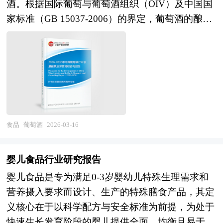
用逐步深化，区块链和物联网在食品溯源和供应链
酒。根据国际葡萄与葡萄酒组织（OIV）及中国国
系。 "产业园区"是执行城市产业职能的重要空间形
体育、音乐等业态深度绑定。 本研究咨询报告由
透明化中发挥价值。与此同时，行业面临创新同质
家标准（GB 15037-2006）的界定，葡萄酒的酿造
态，园区在改善区域投资环境、引进外资、促进产
中研普华咨询公司领衔撰写，在大量周密的市场调
化严重、概念营销大于实质创新、食品安全与功能
过程必须依赖天然酵母或人工添加酵母对葡萄中的
业结构调整和发展经济等方面发挥积极的辐射、示
研基础上，主要依据了国家统计局、国家商务部、
声称监管趋严、可持续包装成本压力等挑战，部
糖分进行转化，生成酒精和二氧化碳，且酒精度不
范和带动作用，成为城市经济腾飞的助推器。产业
国家发改委、国家经济信息中心、国务院发展研究
分"网红"产品生命周期短暂，消费者信任建立困
得低于7.0%vol，部分产区因气候条件特殊可略有
园区是区域经济发展、产业调整和升级的重要空间
中心、国家海关总署、全国商业信息中心、中国经
难。 展望未来，食品创新产业的发展将深度融入
下浮，但通常不低于8.5%vol。 原料必须为新鲜采
聚集形式，担负着聚集创新资源、培育新兴产业、
济景气监测中心、中国行业研究网、全国及海外相
健康中国战略和双碳目标实现进程，呈现出"科技
摘的葡萄果实或即时压榨的葡萄汁，强调“非陈
推动城市化建设等一系列的重要使命。园区的具体
关报刊杂志的基础信息以及啤酒行业研究单位等公
深度赋能、健康精准导向、可持续系统整合、产业
放、非冷冻储存”的即时性，以最大程度保留果香
形式多种多样，主要包括高新区、开发区、科技
布和提供的大量资料。报告对我国啤酒行业的供需
跨界融合"的演进趋势。在技术驱动层面，合成生
与风味物质，任何添加水、酒精或其他非葡萄来源
食品
葡萄酒
2026-03-16
园、工业区、产业基地、特色产业园等以及近来各
状况、发展现状、子行业发展变化等进行了分析，
物学将重塑食品原料供应体系，细胞培养肉、精密
成分的饮品均不属于严格意义上的葡萄酒。发酵方
地陆续提出的产业新城、科技新城等。 产业园区
重点分析了国内外啤酒行业的发展现状、如何面对
发酵乳制品、微生物蛋白等新型蛋白来源将逐步实
式可分为完全发酵与不完全发酵，前者几乎不含残
作为产业集群的要载体和组成部分，现在园区经济
婴儿食品行业研究报告
行业的发展挑战、行业的发展建议、行业竞争力，
现商业化规模生产；人工智能和大数据将贯穿从消
糖，形成干型葡萄酒；后者因发酵中途终止而保留
效应已引起越来越多人关注。国内外产业园区发展
以及行业的投资分析和趋势预测等等。报告还综合
婴儿食品是专为满足0-3岁婴幼儿特殊生理需求和
费者洞察、产品设计、智能制造到精准营销的全价
一定糖分，形成半干、半甜或甜型葡萄酒。葡萄酒
成功案例表明，产业园区能够有效地创造聚集力，
了啤酒行业的整体发展动态，对行业在产品方面提
营养摄入要求而设计、生产的特殊膳食产品，其定
值链；纳米技术、微胶囊技术等递送系统将提升功
的分类体系复杂，可依据含糖量、颜色（红、白、
通过共享资源的、克服外部负效应，带动关联产业
供了参考建议和具体解决办法。报告对于啤酒产品
义核心在于以科学配方与安全标准为前提，为处于
能性成分的生物利用度和稳定性。在产品创新层
桃红）、二氧化碳压力（静止酒、起泡酒）及特殊
的发展，从而有效地推动产业集群的形成。产业园
生产企业、经销商、行业管理部门以及拟进入该行
快速生长发育阶段的婴儿提供全面、均衡且易于消