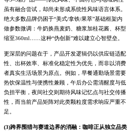
虽有融合尝试，却尚未形成系统性风味语言体系。
绝大多数品牌仍困于“美式/拿铁/果萃”基础框架内
做参数微调：牛奶换燕麦奶、糖浆加桂花酱、杯型
缩至360ml……这种“伪创新”难以建立心智壁垒。
更深层的问题在于，产品开发逻辑仍以供应链适配
性、出杯效率、标准化稳定性为优先，而非以消费
者真实生活场景为原点。例如，早餐通勤场景需要
热饮保温性与便携性兼顾，午后办公需清醒度与低
负担平衡，夜间社交则期待风味记忆点与社交传播
性，而当前产品矩阵对此类颗粒度需求响应严重不
足。
(3)跨界围猎与赛道边界的消融：咖啡正从独立品类