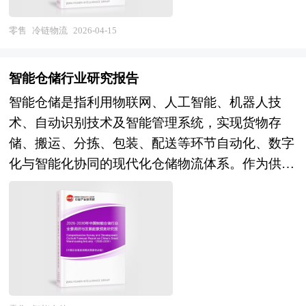
障食品安全、提升农产品流通效率的重要支撑，更
下，物流不再仅是商品位移的物理过程，更是保障
是服务"双循环"新发展格局、助力乡村振兴与消费
国家经济安全、支撑产业升级、优化全球贸易格局
零售
冷链物流
2026-04-15
升级的关键基础设施 。 未来30年的经济社会发展
并推动社会可持续发展的核心基础设施与战略竞争
将历经两个阶段：第一个阶段，到2035年基本实现
高地，其定义的本质已升维为构建高效、韧性、绿
智能仓储行业研究报告
社会主义现代化；第二个阶段，到本世纪中叶把我
色、可信的全球供应链生态系统的动态能力。 本
智能仓储是指利用物联网、人工智能、机器人技
国建成富强民主文明和谐美丽的社会主义现代化强
研究咨询报告由中研普华咨询公司领衔撰写，在大
术、自动识别技术及智能管理系统，实现货物存
国。科学编制“十五五”规划，对持续推进经济社会
量周密的市场调研基础上，主要依据了国家统计
储、搬运、分拣、包装、配送等环节自动化、数字
高质量发展、有效应对国内外复杂多变形势、满足
局、国家商务部、国家发改委、国家经济信息中
化与智能化协同的现代化仓储物流体系。作为供应
人民群众日益增长的美好生活需要意义重大，是党
心、国务院发展研究中心、全国商业信息中心、中
链基础设施的核心节点，智能仓储涵盖自动化立体
和国家治国理政、引领发展方向的重要举措。 五
国经济景气监测中心、中国行业研究网、全国及海
仓库、智能分拣系统、AGV/AMR移动机器人、智
年规划是国家对经济社会发展的顶层设计，也是一
外多种相关报刊杂志的基础信息以及专业研究单位
能穿梭车、自动装卸设备、仓储管理软件
种纲领性文件。目前中国也是世界上编制五年规划
等公布和提供的大量资料。对全球及国内物流行业
（WMS）及数字孪生运维平台等关键装备与系
（计划）最多的国家。中研普华产业研究院在对未
作了详尽深入的分析，是企业进行市场研究工作时
统，是连接生产制造与终端消费、提升全链路流通
来“十五五”时期社会经济发展形势和政策带动的发
不可或缺的重要参考资料，同时也可作为金融机构
效率的战略性产业。随着我国制造业升级、电商新
展目标作进一步研究研判，并从2025年上半年开始
进行信贷分析、证券分析、投资分析等研究工作时