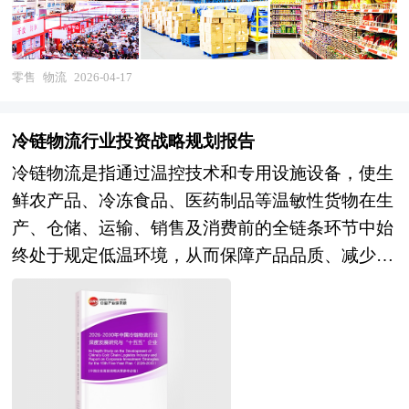
节。 在全球产业链加速重构、地缘政治不确定性
加剧以及极端气候事件频发的背景下，物流业的核
心价值正从单纯的“规模效率”转向“韧性、灵活性
零售
物流
2026-04-17
与可持续性”的三位一体。智慧化成为行业转型的
主引擎，以人工智能驱动的预测分析、自动化仓储
冷链物流行业投资战略规划报告
机器人集群、无人配送网络以及基于数字孪生的全
冷链物流是指通过温控技术和专用设施设备，使生
链路仿真优化，共同构建了“感知-决策-执行”一体
鲜农产品、冷冻食品、医药制品等温敏性货物在生
化的智能物流中枢，极大提升了资源配置精度与响
产、仓储、运输、销售及消费前的全链条环节中始
应速度。 同时，绿色低碳已从企业社会责任升级
终处于规定低温环境，从而保障产品品质、减少损
为刚性运营准则，电动化运输车队、可循环包装体
耗的系统工程 。其核心内涵涵盖冷库仓储、冷藏
系、近零碳仓储设施以及基于算法优化的路径规
运输、冷链配送、温控监测及供应链管理等关键环
划，成为降低全生命周期碳足迹的关键举措。此
节，涉及食品冷链、医药冷链、化工冷链等多个专
外，区块链技术的深度应用有效破解了跨境物流中
业领域。作为连接农业生产、食品加工、商贸流通
的信息孤岛与信任壁垒，实现了单证流转、货物追
与终端消费的战略性基础产业，冷链物流不仅是保
踪与供应链金融的透明化与高效率。 在此背景