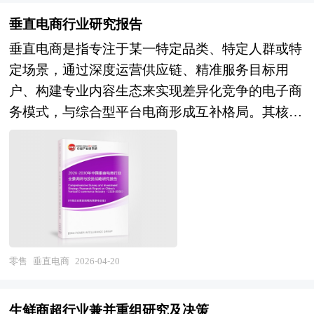
征；在供给端，国产设备在性价比、交付速度及本
性报告。以阐述对冷链物流行业的理论认识为主要
双边或多边贸易协议等方式，构建更加稳定的供应
土化服务方面形成优势，但在高速分拣、精密控
垂直电商行业研究报告
内容，重在冷链物流行业本质及规律性认识的研
体系。部分国家甚至将矿产资源争夺与地缘政治深
制、核心软件算法等高端领域仍面临国际竞争压
垂直电商是指专注于某一特定品类、特定人群或特
究。冷链物流行业研究报告持续提供高价值服务，
度绑定，动用外交、经济等多种手段，在全球范围
力，行业价格战与同质化竞争现象突出。此外，仓
定场景，通过深度运营供应链、精准服务目标用
是企业了解各行业当前最新发展动向、把握市场机
内布局关键矿产资源，试图打造由自身掌控的排他
储智能化与上游制造、下游配送的协同不足，数据
户、构建专业内容生态来实现差异化竞争的电子商
会、做出正确投资和明确企业发展方向不可多得的
性供应链，这无疑加剧了全球矿产贸易领域的竞争
孤岛与标准缺失制约全链路优化，行业整体呈
务模式，与综合型平台电商形成互补格局。其核心
精品资料。 本研究咨询报告由中研普华咨询公司
与博弈。 全球绿色和数字转型的加速，也对矿产
现"装备普及、系统集成、生态待构"的发展特征。
特征在于"专而深"——聚焦细分领域建立品类认知
领衔撰写，在大量周密的市场调研基础上，主要依
贸易产生了深远影响。铜、锂等关键矿产的需求因
展望未来，中国智能仓储行业将在产业升级深化与
壁垒，通过专业化选品、深度内容种草、社群化用
据了国家统计局、国家商务部、国家发改委、国务
新能源、电子信息等产业的快速发展而激增，推动
数字技术成熟的双重驱动下迎来高质量发展新阶
户运营及定制化服务体验，满足消费者在特定领域
院发展研究中心、中国冷链物流行业协会、中研普
其价格在2025年达到历史新高后，2026年供应短缺
段。"十五五"时期，智能制造与工业互联网全面推
的品质升级与个性化需求。涵盖生鲜食品、母婴用
华产业研究院、全国及海外多种相关报刊杂志以及
风险依然凸显。这不仅促使相关矿产的贸易规模持
进，工厂内物流与仓储系统的一体化集成需求激
品、美妆个护、家居家装、医药健康、宠物消费、
专业研究机构公布和提供的大量资料，对中国国家
续扩大，也让各国更加重视对关键矿产资源的掌
增；即时零售、跨境电商、冷链物流等新业态爆发
潮流服饰、工业品采购等多元赛道，垂直电商是观
“十四五”中后期国民经济和社会运行和成果进行分
控。此外，全球矿产品贸易利益在国家间的分配不
式增长，对仓储的响应速度、柔性能力及温控精度
察中国消费分层、产业升级与数字商业创新的重要
析、产业链上下游行业发展状况、行业供需形势、
零售
垂直电商
2026-04-20
平衡问题依然存在，资源国与消费国之间围绕资源
提出更高要求；劳动力成本上升与"双碳"目标约束
产业切片。 当前，中国垂直电商行业正处于模式
进出口等进行了深入研究，并重点分析了中国冷链
定价、产业链分工等方面的矛盾不断显现。 本研
则从经济性与可持续性两端倒逼智能化改造。行业
迭代与价值重构的关键调整期。经过多年发展，行
物流行业发展状况和特点，以及2026年“十五五”规
究咨询报告由中研普华咨询公司领衔撰写，在大量
生鲜商超行业兼并重组研究及决策