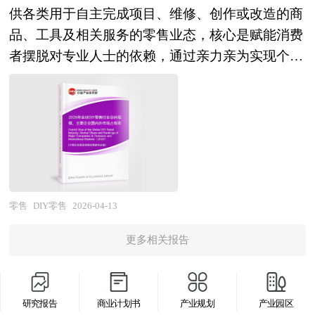
权，完善企业的治理结构及建立现代企业制度也意
城河。 本研究咨询报告由中研普华咨询公司领衔
能力。行业整体呈现"大浪淘沙、精耕细作、生态
供各类用于自主完成项目、维修、创作或改造的商
义重大。 并购重组是结构调整、提高行业整体素
撰写，在大量周密的市场调研基础上，主要依据了
融合"的发展特征。 展望未来，中国垂直电商将在
品、工具及相关服务的零售业态，核心是赋能消费
质的重要手段，尤其在产业发展到规模竞争的当
国家统计局、国家商务部、国家发改委、国家经济
消费分级深化与数字技术赋能的双重驱动下迎来差
者摆脱对专业人士的依赖，通过亲力亲为实现个性
下。从并购涉及的行业来看，新兴行业的加入凸显
信息中心、国务院发展研究中心、国家海关总署、
异化发展新机遇。"十五五"时期，中国中等收入群
化需求、自我价值表达或成本控制，涵盖从家居修
当前的经济转型轨迹。随着新兴行业对传统行业的
全国商业信息中心、中国经济景气监测中心、中国
体持续扩大与Z世代成为消费主力，催生对专业
缮、手工创作到户外改造等多元领域的产品与配套
渗透、新兴行业在经济结构中所占的比重越来越
行业研究网、全国及海外相关报刊杂志的基础信息
化、品质化、情感化消费的强烈需求，为垂直电商
支持。 步入2026年，全球政治、经济与技术领域
大，新兴产业将逐步取代煤炭、钢铁、水泥、化工
以及智能仓储行业研究单位等公布和提供的大量资
创造结构性市场空间；而人工智能、大数据、柔性
的多重热点，正从需求端、供给端与市场环境等维
这些传统行业，成为经济发展的主要驱动力量。
料。报告对我国智能仓储行业的供需状况、发展现
供应链等技术的成熟应用，则为精准供需匹配与效
度深刻影响着DIY零售的发展逻辑。地缘政治层
中研普华发布《2026-2030年生鲜商超行业并购重
状、子行业发展变化等进行了分析，重点分析了国
率提升提供底层支撑。行业前景体现为三个维度的
面，俄乌冲突的持续、中东局势的紧张推高全球能
组机会及投融资战略研究咨询报告》由资深专家和
内外智能仓储行业的发展现状、如何面对行业的发
战略演进：在品类维度，健康消费、银发经济、宠
源与大宗商品价格，使得专业服务成本进一步攀
零售
DIY零售
2026-04-13
研究人员通过周密的市场调研，依据国家统计局、
展挑战、行业的发展建议、行业竞争力，以及行业
物经济、户外运动、国潮文化等细分赛道持续涌现
升，更多消费者转向DIY项目以降低生活与运营开
政府部门机构发布的最新权威数据，并对多位业内
的投资分析和趋势预测等等。报告还综合了智能仓
新机会，垂直电商从"卖商品"向"卖生活方式"升
更多相关报告
支，同时区域供应链的重构促使DIY零售商加速调
资深专家进行深入访谈的基础上，通过相关市场研
储行业的整体发展动态，对行业在产品方面提供了
级，成为特定圈层用户的生活方式入口与消费决策
整货源布局，优先选择本地或稳定区域的供应商，
究的工具、理论和模型撰写而成。本报告主要分析
参考建议和具体解决办法。报告对于智能仓储产品
顾问；在模式维度，DTC（直接面向消费者）模式
保障产品供应的可靠性。经济领域，全球经济增速
了国内企业并购重组政策及规模、上市公司并购重
生产企业、经销商、行业管理部门以及拟进入该行
与垂直电商深度融合，品牌方通过自建垂直渠道实
研究报告
商业计划书
产业规划
产业园区
放缓的预期与通胀压力并存，消费者更倾向于通过