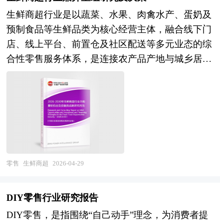
前景体现为三个维度的战略演进：在技术维度，AI
业经历了从早期流量红利驱动向供应链能力驱动、
划期中国冷链物流行业将面临的挑战、行业的区域
周密的市场调研基础上，主要依据了国家统计局、
生鲜商超行业是以蔬菜、水果、肉禽水产、蛋奶及
视觉识别、数字孪生、群体智能调度、柔性抓取等
再向用户资产深度运营的转型：部分早期垂直电商
发展状况与竞争格局。报告还对“十五五”时期全球
国家商务部、国家发改委、国家经济信息中心、国
预制食品等生鲜品类为核心经营主体，融合线下门
前沿技术加速落地，仓储机器人从"单体智
因流量成本攀升、品类扩张失控或供应链短板而退
及中国冷链物流行业发展动向和趋势作了详细分析
务院发展研究中心、全国商业信息中心、中国经济
店、线上平台、前置仓及社区配送等多元业态的综
能"向"群体协同"进化，人机协作模式成为主流，
出市场，而扎根特定领域、建立核心壁垒的新型垂
和预测，并对冷链物流行业进行了趋向研判，是冷
景气监测中心、中国行业研究网、全国及海外多种
合性零售服务体系，是连接农产品产地与城乡居民
绿色仓储技术（光伏屋顶、能量回收、低碳制冷）
直平台则展现出较强韧性。与此同时，综合电商平
链物流经营企业，科研、投资机构等单位准确了解
相关报刊杂志的基础信息以及专业研究单位等公布
消费的关键枢纽，兼具民生刚需、高频消费、强供
与智能能耗管理深度融合；在应用维度，智能仓储
台通过频道垂直化、品牌旗舰店升级及直播内容化
目前冷链物流行业发展动态，把握企业定位和发展
和提供的大量资料。对全球及国内矿产贸易行业作
应链属性等特征，也是 “十五五” 时期完善现代流
从电商物流向制造业厂内物流、农业冷链、医药物
不断侵蚀垂直赛道空间，社交电商、内容电商、即
方向不可多得的精品研究报告。
了详尽深入的分析，是企业进行市场研究工作时不
通体系、激活消费市场潜力、推动乡村振兴与绿色
流、危化品仓储等更多领域渗透，云仓模式、共享
时零售等新形态也对垂直电商的传统运营模式形成
可或缺的重要参考资料，同时也可作为金融机构进
低碳发展的重要支撑产业。 随着国际经济一体化
仓储、仓配一体化等创新业态蓬勃发展，仓储节点
冲击。在此背景下，存活并发展的垂直电商企业普
行信贷分析、证券分析、投资分析等研究工作时的
的步伐加快，企业竞争日趋激烈，企业要在激烈的
向"前店后仓、仓店一体"的社区化、分布式方向延
遍呈现三大特征：一是供应链深度整合，向上游延
参考依据。
国际竞争中求得生存与发展，资本扩张无疑十分必
伸；在产业维度，智能仓储系统集成商向"咨询规
伸至产地、工厂或品牌方，建立独家货源或定制生
要。在快速的资本积聚中，企业兼并重组是一条可
划+装备集成+软件平台+运营服务"全生命周期服务
零售
生鲜商超
2026-04-29
产能力；二是内容社区化运营，以专业测评、使用
选择的道路。在国际化的企业兼并重组趋势下，如
商转型，产业互联网平台赋能仓储资源社会化共
教程、用户UGC构建信任纽带，提升用户粘性与复
何借企业兼并重组的东风，打造我国企业的航空母
享，具备核心技术自主化、行业场景理解深度及全
购率；三是全渠道场景融合，打通线上商城、私域
DIY零售行业研究报告
舰显得尤为重要。企业兼并重组对我国企业明晰产
球化项目交付能力的企业将在新一轮竞争中构建护
社群、线下体验店及即时配送网络，形成闭环服务
DIY零售，是指围绕“自己动手”理念，为消费者提