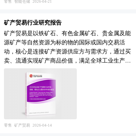
零售扩张及物流成本优化需求加剧，智能仓储正从
零售
智能仓储
2026-04-21
全面跟进相关规划的制定和研究工作，为冷链物流
的参考依据。
单一的存储功能向集库存管理、订单履约、数据分
行业规划指导目标和冷链物流发展方向提供有建设
析、增值服务于一体的智慧供应链枢纽演进，成为
性的建议，为冷链物流行业发展提供准确的市场分
矿产贸易行业研究报告
现代物流体系与数字经济深度融合的关键载体。
析内容和研究成果。 中研普华通过对冷链物流行
矿产贸易是以铁矿石、有色金属矿石、贵金属及能
当前，中国智能仓储行业正处于技术密集投入与商
业长期跟踪监测，分析冷链物流行业需求、供给、
源矿产等自然资源为标的物的国际或国内交易活
业模式验证的关键成长期。经过多年发展，我国已
经营特性、获取能力、产业链和价值链等多方面的
动，核心是连接矿产资源供应方与需求方，通过买
成为全球最大的智能仓储装备市场与应用场景聚集
内容，整合行业、市场、企业、用户等多层面数据
卖、流通实现矿产商品价值，满足全球工业生产对
地，在电商物流、汽车、医药、新能源、快消品等
和信息资源，为客户提供深度的冷链物流行业研究
原材料的需求，贸易模式涵盖现货交易、期货交易
领域涌现出一批标杆性智能仓项目，AGV/AMR出
报告，以专业的研究方法帮助客户深入的了解冷链
及长期协议等。 从资源国层面来看，越来越多的
货量、立体库建设规模均居世界前列。与此同时，
物流行业，发现投资价值和投资机会，规避经营风
国家开始推行限制原矿出口的政策，致力于推动国
行业面临结构性分化与深层次挑战：在需求端，头
险，提高管理和运营能力。冷链物流行业报告是从
内下游加工产业发展，提升本国在矿产价值链中的
部企业智能仓建设进入成熟期，追求从自动化向智
事冷链物流行业投资之前，对冷链物流行业各种相
地位。这一趋势使得全球矿产供应结构发生显著变
能化的价值跃迁，而广大中小企业受制于投资回报
关因素进行具体调查、研究、分析，评估项目可行
化，原矿供应的收紧促使消费国不得不重新审视自
周期与技术门槛，智能化改造进程相对滞后，市场
性、效果效益程度，提出建设性意见建议对策等，
身的供应链布局。与此同时，主要消费国为保障关
零售
矿产贸易
2026-04-14
呈现"高端引领、中端渗透、低端观望"的梯度特
是冷链物流行业投资决策者和主管机关审批的研究
键矿产供应链安全，积极通过组建贸易联盟、签署