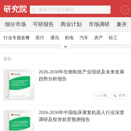
研究院
细分市场
可研报告
商业计划
市场调研
兼并
行业专题套餐
医疗
通讯
机电
汽车
房产
轻工
家电
日化
食品
零售
酒店
金融
传媒
建材
能源
石化
农业
文教
报告
2026-2030年生物制造产业现状及未来发展
趋势分析报告
订购
咨询
2026-2030年中国临床康复机器人行业深度
调研及投资前景预测报告