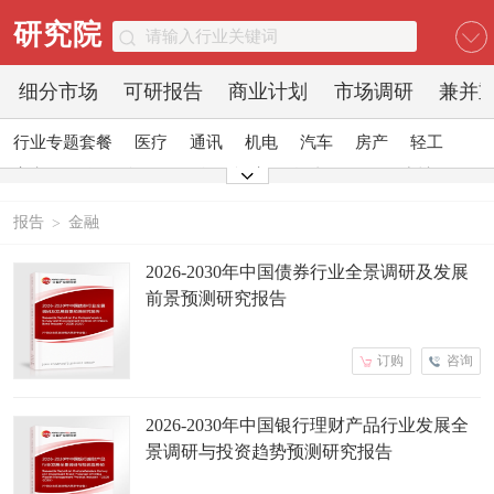
研究院
细分市场
可研报告
商业计划
市场调研
兼并
行业专题套餐
医疗
通讯
机电
汽车
房产
轻工
家电
日化
食品
零售
酒店
金融
传媒
建材
能源
石化
农业
文教
报告
金融
>
2026-2030年中国债券行业全景调研及发展
前景预测研究报告
订购
咨询
2026-2030年中国银行理财产品行业发展全
景调研与投资趋势预测研究报告