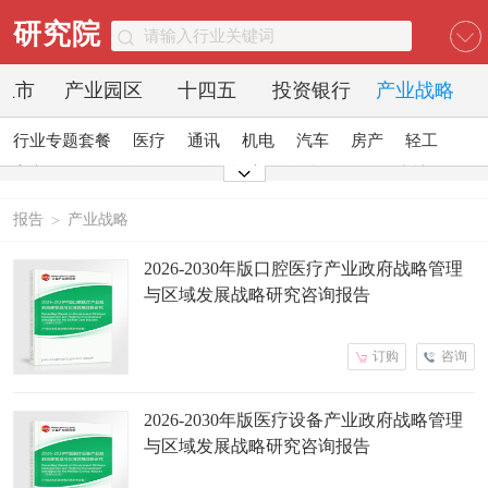
研究院
O上市
产业园区
十四五
投资银行
产业战略
行业专题套餐
医疗
通讯
机电
汽车
房产
轻工
家电
日化
食品
零售
酒店
金融
传媒
建材
能源
石化
农业
文教
报告
产业战略
>
2026-2030年版口腔医疗产业政府战略管理
与区域发展战略研究咨询报告
订购
咨询
2026-2030年版医疗设备产业政府战略管理
与区域发展战略研究咨询报告