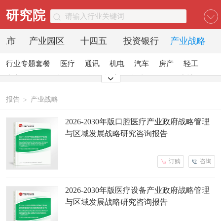
研究院
O上市
产业园区
十四五
投资银行
产业战略
行业专题套餐
医疗
通讯
机电
汽车
房产
轻工
家电
日化
食品
零售
酒店
金融
传媒
建材
能源
石化
农业
文教
报告
产业战略
>
2026-2030年版口腔医疗产业政府战略管理
与区域发展战略研究咨询报告
订购
咨询
2026-2030年版医疗设备产业政府战略管理
与区域发展战略研究咨询报告