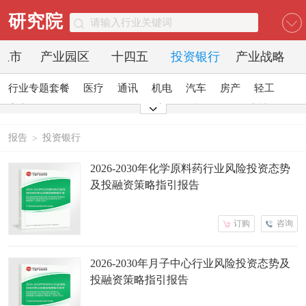
研究院
O上市
产业园区
十四五
投资银行
产业战略
行业专题套餐
医疗
通讯
机电
汽车
房产
轻工
家电
日化
食品
零售
酒店
金融
传媒
建材
能源
石化
农业
文教
报告
投资银行
>
2026-2030年化学原料药行业风险投资态势
及投融资策略指引报告
订购
咨询
2026-2030年月子中心行业风险投资态势及
投融资策略指引报告