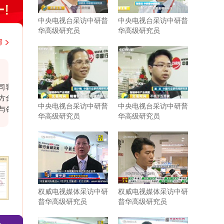
中央电视台采访中研普
中央电视台采访中研普
华高级研究员
华高级研究员
部
韩国大韩贸易投资振兴公社上海代表处
户经
近几年，与中研普华持续不断地进行着行业研
作报
究的紧密合作。贵司研究报告结构紧凑，内容
中央电视台采访中研普
中央电视台采访中研普
部门
充实，数据参考力度强，为我司企业发展和战
华高级研究员
华高级研究员
，尊
略规划带来了实际性的帮助。相信有很多企业
司合
需要你们这样的行业分析公司协助和支持。尤
其是贵司对于客户报告需求的延伸服务，为我
司提供了更多有针对性、宝贵的行业研判。希
望在以后的发展过程中继续保持紧密合作与共
同进步。
权威电视媒体采访中研
权威电视媒体采访中研
普华高级研究员
普华高级研究员