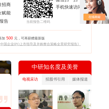
准招商
手机快速访问
业赋能
析报告
当前报告二维码
500
再加
元，可再获赠最新版
《中国企业IPO上市指导及并购整合策略全景研究报告》
中研知名度及美誉
电视采访
招股书引用
媒体报道