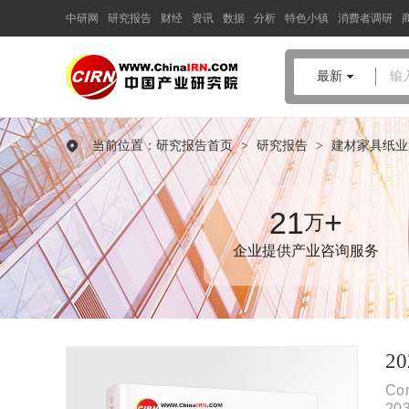
中研网
研究报告
财经
资讯
数据
分析
特色小镇
消费者调研
中国产业咨询领导者
最新
输
2026-2030年中国
船舶涂料
行
业全景调研与投资战略研究报
当前位置：
研究报告首页
>
研究报告
>
建材家具纸业
告
品质保障，一年免费更新维护
报告编号：1926153
21
+
万
出版日期：2026年4月
企业提供产业咨询服务
《2026-2030年中国船舶涂料行业全景调研与投资战略研究报告》
由中研普华船舶涂料行业分析专家领衔撰写，主要分析了船舶涂
料行业的市场规模、发展现状与投资前景，同时对船舶涂料行业
的未来发展做出科学的趋势预测和专业的船舶涂料行业数据分
析，帮助客户评估船舶涂料行业投资价值。
2
Com
20