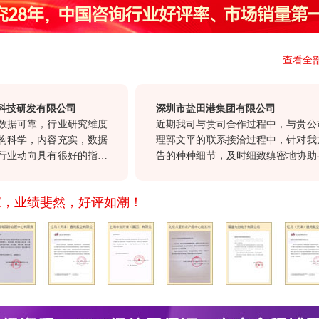
查看全
研发有限公司
深圳市盐田港集团有限公司
可靠，行业研究维度
近期我司与贵司合作过程中，与贵公司客
学，内容充实，数据
理郭文平的联系接洽过程中，针对我方合
动向具有很好的指导
告的种种细节，及时细致缜密地协助与各
决策具有很高的参考
沟通，确保报告及时交付。这种认真负责
司“一体化”服务和
重顾客的态度，也正是我们选择与贵公
家，业绩斐然，好评如潮！
愿贵司继续以前沿的
作。
发展，希望贵司不断
产品，与我们共同发