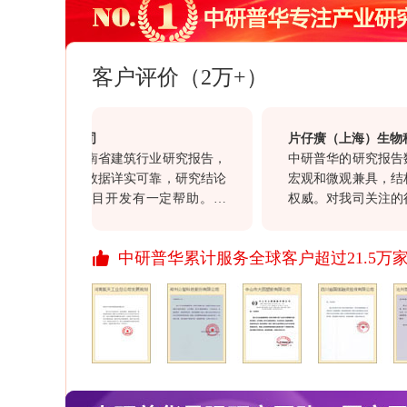
客户评价（2万+）
集团有限公司
片仔癀（上海）生物科技
司购买的海南省建筑行业研究报告，
中研普华的研究报告数据
客观全面，数据详实可靠，研究结论
宏观和微观兼具，结构科
于我司的项目开发有一定帮助。另
权威。对我司关注的行业
司大客户经理赵勇在整个过程中表现
意义，同时对我司的投资
负责的服务态度，也值得点赞。
价值。通过此次合作对于贵
中研普华累计服务全球客户超过21.5万
行业报告质量均满意，祝
资讯信息引领资讯行业的
开拓更多、更丰富的资讯
展、进步！