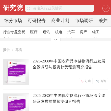
研究院
细分市场
可研报告
商业计划
市场调研
兼并
行业专题套餐
医疗
通讯
机电
汽车
房产
轻工
家电
日化
食品
零售
酒店
金融
传媒
建材
能源
石化
农业
文教
报告
零售
>
2026-2030年中国农产品冷链物流行业发展
全景调研与投资趋势预测研究报告
订购
咨询
2026-2030年中国低空物流行业市场深度调
研及发展前景预测研究报告