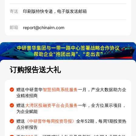
寄送
印刷版特快专递，电子版发送邮箱
邮箱
report@chinairn.com
订购报告送大礼
赠送中研普华
智慧招商系统服务
一月，产业大数据助力企
业精准招商
赠送
大湾区投融资平台会员服务
一年，全方位展示项目，
为企业赋能
赠送
《中研普华每周投资导报》
全年52期，每周1期投资热
点分析报告