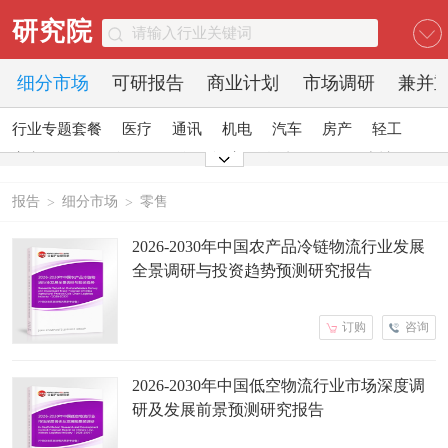
研究院
细分市场
可研报告
商业计划
市场调研
兼并
行业专题套餐
医疗
通讯
机电
汽车
房产
轻工
家电
日化
食品
零售
酒店
金融
传媒
建材
能源
石化
农业
文教
报告
细分市场
零售
>
>
2026-2030年中国农产品冷链物流行业发展
全景调研与投资趋势预测研究报告
订购
咨询
2026-2030年中国低空物流行业市场深度调
研及发展前景预测研究报告