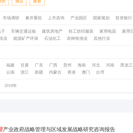
餐饮
酒店
最新
市场调研
兼并重组
上市咨询
产业园区
国家规划
投资银行
电子
车辆交通运输
建筑房地产
轻工纺织服装
家用电器
家用
纸业
能源矿产环保
石油化工
农林牧渔业
其他行业
徽
福建
甘肃
广东
广西
贵州
海南
河北
河南
黑龙江
藏
云南
浙江
新疆
内蒙古
香港
澳门
台湾
2018年
理
产业政府战略管理与区域发展战略研究咨询报告