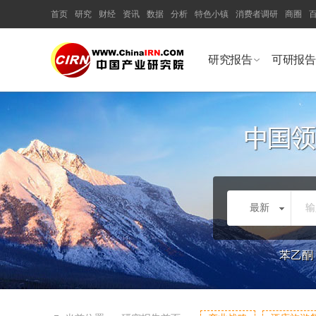
首页
研究
财经
资讯
数据
分析
特色小镇
消费者调研
商圈
研究报告
可研报告
最新
输
苯乙酮