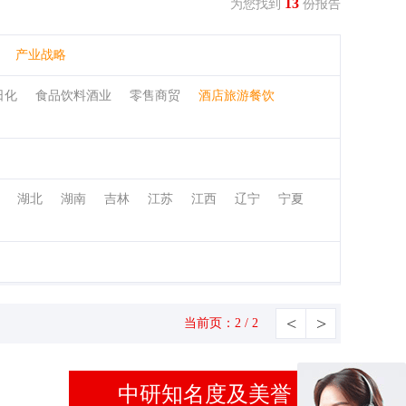
13
为您找到
份报告
产业战略
日化
食品饮料酒业
零售商贸
酒店旅游餐饮
湖北
湖南
吉林
江苏
江西
辽宁
宁夏
<
>
当前页：2 / 2
中研知名度及美誉