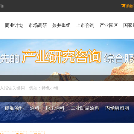
百咖
购物
商业计划
市场调研
兼并重组
上市咨询
产业园区
国家
入报告关键词，例如：特色小镇
船舶涂料
涂料
粉末涂料
工业防腐涂料
丙烯酸树脂