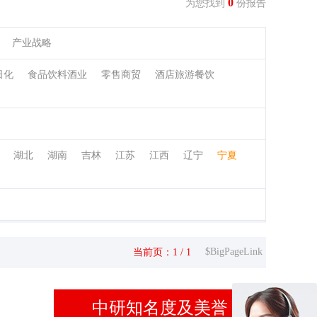
0
为您找到
份报告
产业战略
日化
食品饮料酒业
零售商贸
酒店旅游餐饮
湖北
湖南
吉林
江苏
江西
辽宁
宁夏
$BigPageLink
当前页：1 / 1
中研知名度及美誉