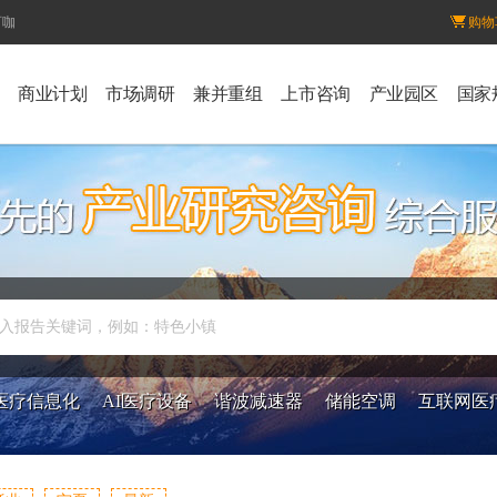
百咖
购物
商业计划
市场调研
兼并重组
上市咨询
产业园区
国家
入报告关键词，例如：特色小镇
医疗信息化
AI医疗设备
谐波减速器
储能空调
互联网医