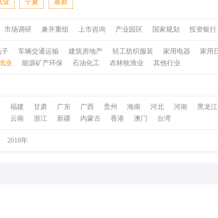
纸业
宁夏
最新
市场调研
兼并重组
上市咨询
产业园区
国家规划
投资银行
电子
车辆交通运输
建筑房地产
轻工纺织服装
家用电器
家用
纸业
能源矿产环保
石油化工
农林牧渔业
其他行业
徽
福建
甘肃
广东
广西
贵州
海南
河北
河南
黑龙江
藏
云南
浙江
新疆
内蒙古
香港
澳门
台湾
2018年