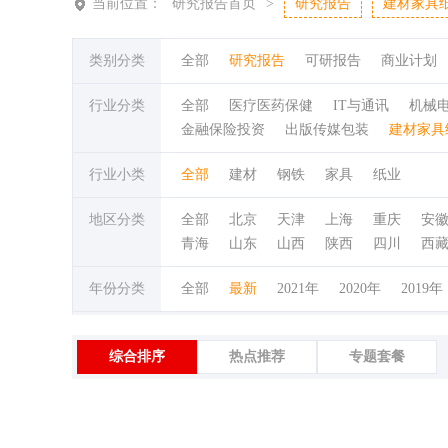
当前位置：
研究报告首页
>
研究报告
建材家具
类别分类
全部
研究报告
可研报告
商业计划
行业分类
全部
医疗医药保健
IT与通讯
机械
金融保险投资
出版传媒包装
建材家具
行业小类
全部
建材
钢铁
家具
纸业
地区分类
全部
北京
天津
上海
重庆
安
青海
山东
山西
陕西
四川
西
年份分类
全部
最新
2021年
2020年
2019年
综合排序
热点推荐
专题套餐