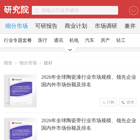
研究院
细分市场
可研报告
商业计划
市场调研
兼并
行业专题套餐
医疗
通讯
机电
汽车
房产
轻工
家电
日化
食品
零售
酒店
金融
传媒
建材
能源
石化
农业
文教
报告
细分市场
建材
>
>
2026年全球陶瓷漆行业市场规模、领先企业
国内外市场份额及排名
订购
咨询
2026年全球陶瓷带行业市场规模、领先企业
国内外市场份额及排名