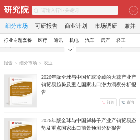
研究院
细分市场
可研报告
商业计划
市场调研
兼并
行业专题套餐
医疗
通讯
机电
汽车
房产
轻工
家电
日化
食品
零售
酒店
金融
传媒
建材
能源
石化
农业
文教
报告
细分市场
农业
>
>
2026年版全球与中国鲜或冷藏的大蒜产业产
销贸易趋势及重点国家出口潜力洞察分析报
告
订购
咨询
2026年版全球与中国鲜柿子产业产销贸易态
势及重点国家出口前景预测分析报告