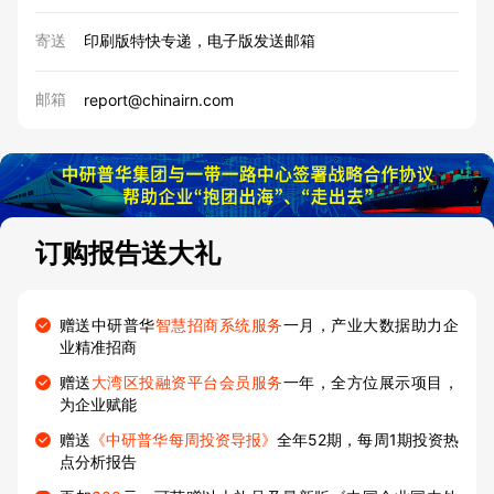
寄送
印刷版特快专递，电子版发送邮箱
邮箱
report@chinairn.com
订购报告送大礼
赠送中研普华
智慧招商系统服务
一月，产业大数据助力企
业精准招商
赠送
大湾区投融资平台会员服务
一年，全方位展示项目，
为企业赋能
赠送
《中研普华每周投资导报》
全年52期，每周1期投资热
点分析报告