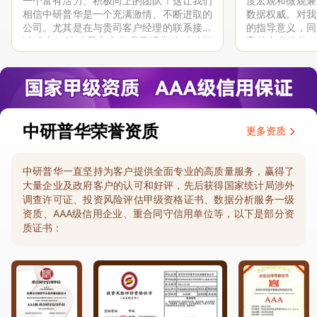
一个富有活力、积极向上的团队！这让我们
度宏观和微观兼
相信中研普华是一个充满激情、不断进取的
数据权威。对我
公司。尤其是在与贵司客户经理的联系接洽
的指导意义，同
过程中，针对我方合作项目报告的种种细
高的参考价值。
节，及时细致缜密地协助与项目部沟通、探
体化”服务和行
讨和完善...
司继续...
中研普华荣誉资质
更多资质
中研普华一直坚持为客户提供全面专业的高质量服务，赢得了
大量企业及政府客户的认可和好评，先后获得国家统计局涉外
调查许可证、投资风险评估甲级资格证书、数据分析服务一级
资质、AAA级信用企业、重合同守信用单位等，以下是部分资
质证书：