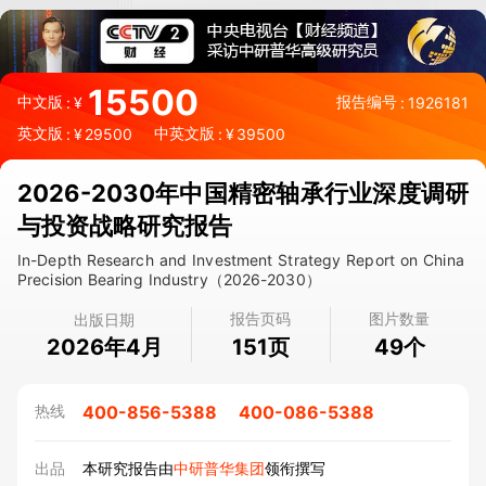
15500
中文版
报告编号
:
¥
:
1926181
英文版
中英文版
:
¥
29500
:
¥
39500
2026-2030年中国精密轴承行业深度调研
与投资战略研究报告
In-Depth Research and Investment Strategy Report on China
Precision Bearing Industry（2026-2030）
报告页码
图片数量
出版日期
2026年4月
页
个
151
49
400-856-5388
400-086-5388
热线
出品
本研究报告由
中研普华集团
领衔撰写