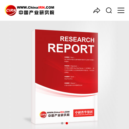
中国产业咨询领导者
2026-2030年中国
精密轴承
行业深度调研与投资战略研究
报告
品质保障，一年免费更新维护
报告编号：1926181
出版日期：2026年4月
《2026-2030年中国精密轴承行业深度调研与投资战略研究报
告》由中研普华精密轴承行业分析专家领衔撰写，主要分析了精密
轴承行业的市场规模、发展现状与投资前景，同时对精密轴承行业
的未来发展做出科学的趋势预测和专业的精密轴承行业数据分析，
帮助客户评估精密轴承行业投资价值。
27年研究经验，深度洞察行业驱动力
多元化、高学历的实战型精英团队
微信扫一扫，立即订购报告