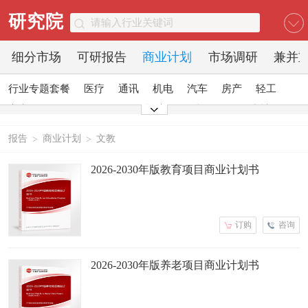
研究院
细分市场
可研报告
商业计划
市场调研
兼并
行业专题套餐
医疗
通讯
机电
汽车
房产
轻工
家电
日化
食品
零售
酒店
金融
传媒
建材
能源
石化
农业
文教
报告
商业计划
文教
>
>
2026-2030年版教育项目商业计划书
订购
咨询
2026-2030年版养老项目商业计划书