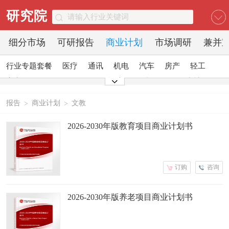
研究院
细分市场
可研报告
商业计划
市场调研
兼并
行业专题套餐
医疗
通讯
机电
汽车
房产
轻工
家电
日化
食品
零售
酒店
金融
传媒
建材
能源
石化
农业
文教
报告
商业计划
文教
>
>
2026-2030年版教育项目商业计划书
订购
咨询
2026-2030年版养老项目商业计划书