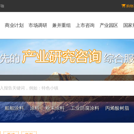
百咖
购物
商业计划
市场调研
兼并重组
上市咨询
产业园区
国家
入报告关键词，例如：特色小镇
船舶涂料
涂料
粉末涂料
工业防腐涂料
丙烯酸树脂