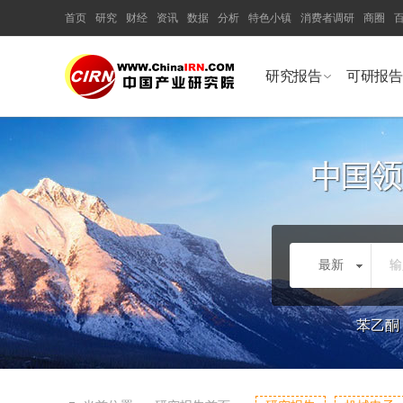
首页
研究
财经
资讯
数据
分析
特色小镇
消费者调研
商圈
研究报告
可研报告
最新
输
苯乙酮