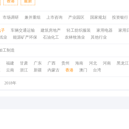
香港
最新
市场调研
兼并重组
上市咨询
产业园区
国家规划
投资银行
电子
车辆交通运输
建筑房地产
轻工纺织服装
家用电器
家用
纸业
能源矿产环保
石油化工
农林牧渔业
其他行业
加工制造
徽
福建
甘肃
广东
广西
贵州
海南
河北
河南
黑龙江
藏
云南
浙江
新疆
内蒙古
香港
澳门
台湾
2018年