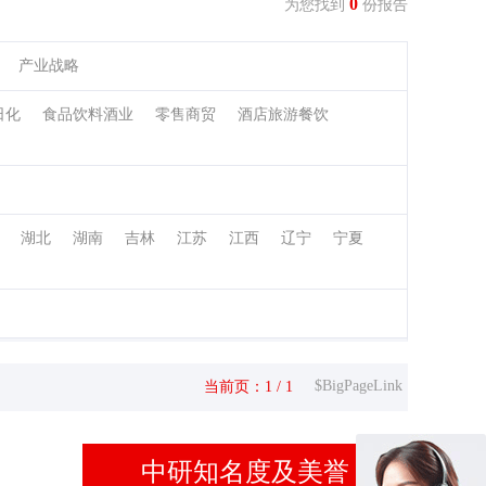
0
为您找到
份报告
产业战略
日化
食品饮料酒业
零售商贸
酒店旅游餐饮
湖北
湖南
吉林
江苏
江西
辽宁
宁夏
$BigPageLink
当前页：1 / 1
中研知名度及美誉