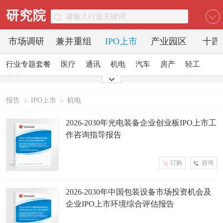
研究院
市场调研
兼并重组
IPO上市
产业园区
十四
行业专题套餐
医疗
通讯
机电
汽车
房产
轻工
家电
日化
食品
零售
酒店
金融
传媒
建材
能源
石化
农业
文教
报告
IPO上市
机电
>
>
2026-2030年光电装备企业创业板IPO上市工
作咨询指导报告
订购
咨询
2026-2030年中国包装设备市场投资机会及
企业IPO上市环境综合评估报告