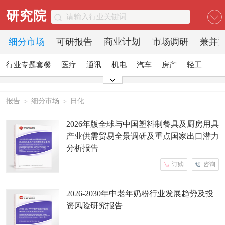
研究院
细分市场
可研报告
商业计划
市场调研
兼并
行业专题套餐
医疗
通讯
机电
汽车
房产
轻工
家电
日化
食品
零售
酒店
金融
传媒
建材
能源
石化
农业
文教
报告
细分市场
日化
>
>
2026年版全球与中国塑料制餐具及厨房用具
产业供需贸易全景调研及重点国家出口潜力
分析报告
订购
咨询
2026-2030年中老年奶粉行业发展趋势及投
资风险研究报告