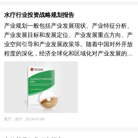
疗资源相对匮乏的背景下，医疗机器人在辅助护
水疗行业投资战略规划报告
理、老残照顾以及手术操作等方面的作用愈发凸
产业规划一般包括产业发展现状、产业特征分析、
显。得益于手术机器人的火热发展、政策扶持以及
产业发展目标和发展定位、产业发展重点方向、产
市场需求等多方面的利好因素，我国医疗机器人市
业空间引导和产业发展政策等。随着中国对外开放
场规模正迅速扩张。 医疗机器人的应用前景十分
程度的深化，经济全球化和区域化对产业发展的影
广阔，它们在救援、转运、手术和康复等多个领域
响显著增强，产业间的竞争层次和深度也发生了变
都发挥着重要作用。作为当前国内外机器人领域的
化。因此，科学预测产业发展趋势和空间变化态
研究热点，医疗机器人技术不仅推动了现代医疗技
势，对产业发展和规划具有重要的意义。中研普华
术的发展，更成为了现代医疗卫生装备的重要发展
拥有20年的产业规划、细分市场研究及大量项目运
方向。 在政策环境优化、老龄化问题加剧、消费
作经验，业务覆盖全球。累积200多个产业园区规
群体增加以及产业化发展提速等多重因素的综合作
划落地项目案例，拥有丰富的产业园区、特色小
用下，中国医疗机器人市场正处于一个前所未有的
镇、田园综合体、文旅地产、智慧物流、乡村振兴
高速成长阶段。未来，随着技术的不断创新和应用
医疗
水疗
2024-05-08
等类型项目规划经验。 中研普华24年的产业研究
场景的不断深化，医疗机器人行业将朝着整体任务
服务经验，形成了独特的产业研究及战略投资一体