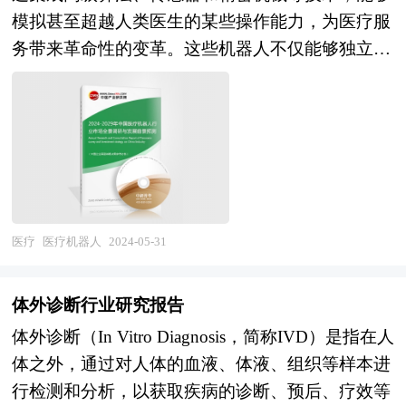
化。 本研究咨询报告由中研普华咨询公司领衔撰
网、全国及海外多种相关报纸杂志的基础信息等公
模拟甚至超越人类医生的某些操作能力，为医疗服
写，在大量周密的市场调研基础上，主要依据了国
布和提供的大量资料和数据，客观、多角度地对中
务带来革命性的变革。这些机器人不仅能够独立编
家统计局、国家商务部、国家发改委、国家经济信
国宠物药品市场进行了分析研究。报告在总结中国
制操作计划，还能根据患者的实际病情和手术需
息中心、国务院发展研究中心、全国商业信息中
宠物药品行业发展历程的基础上，结合新时期的各
求，实时调整动作程序，确保手术或治疗的精准性
心、中国经济景气监测中心、中国行业研究网、全
方面因素，对中国宠物药品行业的发展趋势给予了
和安全性。 医疗机器人的快速发展与广泛应用，
国及海外多种相关报刊杂志的基础信息等公布和提
细致和审慎的预测论证。报告资料详实，图表丰
离不开国际与国内基础科学技术与人工智能的持续
供的大量资料，对国际、国内中药材行业市场发展
富，既有深入的分析，又有直观的比较，为宠物药
进步。特别是在当前人口老龄化趋势日益明显、医
状况、关联行业发展状况、行业竞争状况、优势企
品企业在激烈的市场竞争中洞察先机，能准确及时
疗资源相对匮乏的背景下，医疗机器人在辅助护
业发展状况、消费现状以及行业营销进行了深入的
的针对自身环境调整经营策略。
理、老残照顾以及手术操作等方面的作用愈发凸
医疗
医疗机器人
2024-05-31
分析，在总结中国中药材行业发展历程的基础上，
显。得益于手术机器人的火热发展、政策扶持以及
结合新时期的各方面因素，对中国中药材行业的发
市场需求等多方面的利好因素，我国医疗机器人市
展趋势给予了细致和审慎的预测论证。本报告是中
体外诊断行业研究报告
场规模正迅速扩张。 医疗机器人的应用前景十分
药材行业生产、经营、科研企业及相关研究单位极
体外诊断（In Vitro Diagnosis，简称IVD）是指在人
广阔，它们在救援、转运、手术和康复等多个领域
具参考价值的专业报告。
体之外，通过对人体的血液、体液、组织等样本进
都发挥着重要作用。作为当前国内外机器人领域的
行检测和分析，以获取疾病的诊断、预后、疗效等
研究热点，医疗机器人技术不仅推动了现代医疗技