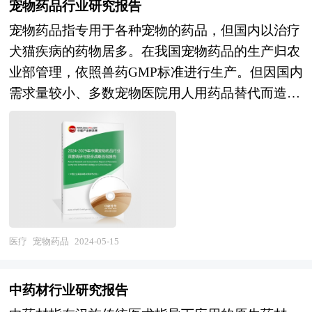
自动化、柔性化以及万物互联化的方向发展。这将
宠物药品行业研究报告
化服务体系，涉及8000多个细分行业，积累了数十
为医疗服务的智能化、便捷化提供有力支持，并有
宠物药品指专用于各种宠物的药品，但国内以治疗
万份行业研究报告数据库、服务了10000多家企事
望助力突破临床诊疗技术的难题，缓解医疗资源的
犬猫疾病的药物居多。在我国宠物药品的生产归农
业单位，现已成为中国最具影响力的产业研究咨询
压力。 本研究咨询报告由中研普华咨询公司领衔
业部管理，依照兽药GMP标准进行生产。但因国内
综合服务机构。集团下属研究院的产业研究报告在
撰写，在大量周密的市场调研基础上，主要依据了
需求量较小、多数宠物医院用人用药品替代而造成
大量周密的市场调研基础上，主要依据了国家统计
国家统计局、国家商务部、国家发改委、国家经济
专业生产宠物药品的企业不多。 我国饲养宠物的
局、国家商务部、国家市场监督管理总局、国家发
信息中心、国务院发展研究中心、全国商业信息中
人越来越多。在这样的现实情况下，首先要抓好宠
改委、国家经济信息中心、国务院发展研究中心、
心、中国经济景气监测中心、中国行业研究网、全
物药品的安全生产及药品的质量并做好宠物药品的
国家海关总署、中国经济景气监测中心、中国行业
国及海外多种相关报刊杂志的基础信息等公布和提
合理使用和管理工作，这对各种宠物常发病的预
研究网、国内外相关报刊杂志的基础信息以及水疗
供的大量资料，对国际、国内医疗机器人行业市场
防、诊断、治疗创造了条件，规范和正确使用及管
专业研究单位等公布和提供的大量资料。对我国水
发展状况、关联行业发展状况、行业竞争状况、优
理宠物药品是十分必要的。宠物药品是兽医用来与
疗的行业现状、市场各类经营指标的情况、重点企
势企业发展状况、消费现状以及行业营销进行了深
宠物疾病作斗争的一种重要武器，合理选择用药物
医疗
宠物药品
2024-05-15
业状况、区域市场发展情况等内容进行详细的阐述
入的分析，在总结中国医疗机器人行业发展历程的
是兽医临床工作的一个重要问题。利用好宠物药
和深入的分析，着重对水疗业务的发展进行详尽深
基础上，结合新时期的各方面因素，对中国医疗机
品，正确治疗宠物的各种传染病，寄生虫病及常见
入的分析，并根据水疗行业的政策经济发展环境对
中药材行业研究报告
器人行业的发展趋势给予了细致和审慎的预测论
普通病，并采用综合防治措施，才可以安全饲养宠
水疗行业潜在的风险和防范建议进行分析。