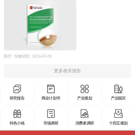
是区域经济发展、产业调整和升级的重要空间聚集
心、中国行业研究网、国内外相关报刊杂志的基础
供的大量资料，对国际、国内医疗机器人行业市场
形式，担负着聚集创新资源、培育新兴产业、推动
信息、行业研究单位等公布和提供的大量资料以及
发展状况、关联行业发展状况、行业竞争状况、优
城市化建设等一系列的重要使命。园区的具体形式
对行业内企业调研访察所获得的大量第一手数据，
势企业发展状况、消费现状以及行业营销进行了深
多种多样，主要包括高新区、开发区、科技园、工
对我国体外诊断行业的发展状况、供需状况、竞争
入的分析，在总结中国医疗机器人行业发展历程的
业区、产业基地、特色产业园等以及近来各地陆续
格局、赢利水平、发展趋势等进行了分析。报告重
基础上，结合新时期的各方面因素，对中国医疗机
提出的产业新城、科技新城等。 产业园区作为产
点分析了体外诊断企业的研发、产销、战略、经营
器人行业的发展趋势给予了细致和审慎的预测论
业集群的要载体和组成部分，现在园区经济效应已
医疗
生物试剂
2024-05-28
状况等。报告还对体外诊断市场风险进行了预测，
证。本报告是医疗机器人行业生产、经营、科研企
引起越来越多人关注。国内外产业园区发展成功案
为体外诊断生产厂家、流通企业以及零售商提供了
业及相关研究单位极具参考价值的专业报告。
更多相关报告
例表明，产业园区能够有效地创造聚集力，通过共
新的投资机会和可借鉴的操作模式，对欲在体外诊
享资源的、克服外部负效应，带动关联产业的发
断行业从事资本运作的经济实体等单位准确了解目
展，从而有效地推动产业集群的形成。产业园区所
前中国体外诊断行业发展动态，把握企业定位和发
研究报告
商业计划书
产业规划
产业园区
具有的性质和特征决定了产业集群最终方向，形成
展方向有重要参考价值。
产业园区和产业集群的良性互动，是区域经济增长
的重要途径。在产业集群的指导下，推进产业园区
特色小镇
市场调研
消费者调研
十四五规划
建设，不仅是当前发展产业集群的需要，更是加快