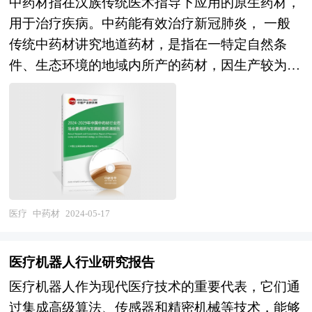
证。本报告是医疗机器人行业生产、经营、科研企
中药材指在汉族传统医术指导下应用的原生药材，
物。所以宠物药品的使用管理及防治是一项重要的
《2024年版水疗产业规划专项研究报告》由中研产
业及相关研究单位极具参考价值的专业报告。
用于治疗疾病。中药能有效治疗新冠肺炎， 一般
工作。 国内兽药行业的企业规模、研发能力、技
业规划院领衔制作，精英专家团队在上千个重大项
传统中药材讲究地道药材，是指在一特定自然条
术水平参差不齐，由于新兽药研发资金投入大、时
目积累了宝贵经验，为项目成功落地保驾护航。中
件、生态环境的地域内所产的药材，因生产较为集
间周期长、研发人才素质要求高、研发项目风险
研产业规划院率先在业内提出“全流程一体化”综合
中，栽培技术、采收 加工也都有一定的讲究，以
大，国内低技术附加值的简单仿制药多，较多中小
解决方案，提供从前期拿地策划、定位策划、概念
致较同种药材在其他地区所产者品质佳、疗效好。
型兽药企业研发投入积极性较低，一些关键性产业
规划、空间规划、总体规划、城市设计、建筑设
由于历史文化、地理环境和社会发展水平不同等多
化技术长期没有突破，制约了产业向高技术、高附
计、景观设计、IP设计、商业模式设计、招商、投
种原因，各地区的中药资源开发利用程度和应用范
加值下游深加工产品领域延伸，无法及时跟上和满
资、运营等一系列咨询服务。
围存在着很大的差异，形成了具有不同内涵、相对
足市场需求，也影响了我国兽药产业的国际竞争
独立又相互联系的三个部分，即中药材、民间药和
力。与兽用化药相比，兽用中药（含饲料添加用中
民族药。 当前世界医药20强都已经成立了专门的
医疗
中药材
2024-05-17
兽药）是具有极大上升空间的朝阳产业，发展前景
中草药研究中心，有些企业也开始在国内网罗中药
看好。 本研究咨询报告由中研普华咨询公司领衔
开发人才，甚至窃取中药专利;同时，受中药板块
撰写，在大量周密的市场调研基础上，主要依据了
医疗机器人行业研究报告
高利润、高增长等利好因素的吸引，社会上大量资
国家统计局、国家商务部、国家发改委、国家经济
医疗机器人作为现代医疗技术的重要代表，它们通
本流入中药行业，使中药行业竞争格局发生很大变
信息中心、国务院发展研究中心、中国行业研究
过集成高级算法、传感器和精密机械等技术，能够