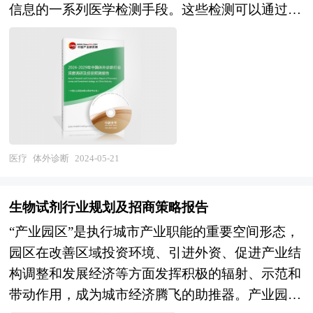
信息的一系列医学检测手段。这些检测可以通过多
术的发展，更成为了现代医疗卫生装备的重要发展
种实验室技术来实现，包括生化诊断、免疫诊断、
方向。 在政策环境优化、老龄化问题加剧、消费
分子诊断、微生物诊断、血液诊断、尿液诊断、细
群体增加以及产业化发展提速等多重因素的综合作
胞学诊断等。 体外诊断是医学检验的强大工具，
用下，中国医疗机器人市场正处于一个前所未有的
其提供的全方位（生化信息、免疫信息、基因信息
高速成长阶段。未来，随着技术的不断创新和应用
等）、多层次（定性、半定量、定量等）的检验信
场景的不断深化，医疗机器人行业将朝着整体任务
息成为临床诊断信息的重要来源。体外诊断能够便
自动化、柔性化以及万物互联化的方向发展。这将
捷、低成本、低伤害的为医护人员提供精确、早期
医疗
体外诊断
2024-05-21
为医疗服务的智能化、便捷化提供有力支持，并有
的临床诊断信息，为疾病发现、治疗、监测提供有
望助力突破临床诊疗技术的难题，缓解医疗资源的
效依据，并能大大节省医疗费用，已成为医疗决策
压力。 本研究咨询报告由中研普华咨询公司领衔
生物试剂行业规划及招商策略报告
的重要依据。 本研究咨询报告由中研普华咨询公
撰写，在大量周密的市场调研基础上，主要依据了
“产业园区”是执行城市产业职能的重要空间形态，
司领衔撰写，在大量周密的市场调研基础上，主要
国家统计局、国家商务部、国家发改委、国家经济
园区在改善区域投资环境、引进外资、促进产业结
依据了国家统计局、国家商务部、国家发改委、国
信息中心、国务院发展研究中心、全国商业信息中
构调整和发展经济等方面发挥积极的辐射、示范和
家经济信息中心、国务院发展研究中心、国家海关
心、中国经济景气监测中心、中国行业研究网、全
带动作用，成为城市经济腾飞的助推器。产业园区
总署、全国商业信息中心、中国经济景气监测中
国及海外多种相关报刊杂志的基础信息等公布和提