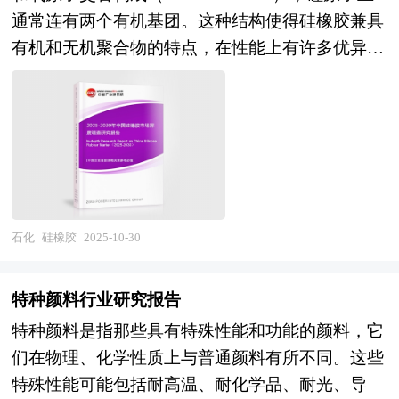
通常连有两个有机基团。这种结构使得硅橡胶兼具
个五年规划，“十四五”规划将开启未来30年经济社
有机和无机聚合物的特点，在性能上有许多优异之
会发展的新征程。“十四五”规划是迈进新时代的第
处，如耐热性、耐寒性、耐候性、电气绝缘性和化
一个五年规划，是未来30年中国经济发展的新起
学稳定性等。 未来，硅橡胶的发展将更加注重高
点。本次十九届五中全会上，不同于以往五年规划
性能化和多功能化。研究人员将继续探索新的配方
建议单独的提出与审议，“十四五”规划的建议与
和改性技术，以提高硅橡胶的机械强度、耐化学腐
2035年远景目标的建议一并被提出，足见“十四
蚀性和使用寿命。同时，硅橡胶将向具有特殊功能
五”规划不仅是过往五年规划的延续，还将进一步
的复合材料方向发展，如自修复、导电、导热等。
擘画未来15年乃至30年经济发展的新蓝图。 五年
硅橡胶研究报告对硅橡胶行业研究的内容和方法进
规划是国家对经济社会发展的顶层设计，也是一种
石化
硅橡胶
2025-10-30
行全面的阐述和论证，对研究过程中所获取的硅橡
纲领性文件。目前中国也是世界上编制五年规划
胶资料进行全面系统的整理和分析，通过图表、统
（计划）最多的国家。“十四五”时期是我国经济社
特种颜料行业研究报告
计结果及文献资料，或以纵向的发展过程，或横向
会发展的重要历史性窗口期，是全面完成小康社会
特种颜料是指那些具有特殊性能和功能的颜料，它
类别分析提出论点、分析论据，进行论证。硅橡胶
建设战略目标，向全面实现社会主义现代化迈进承
们在物理、化学性质上与普通颜料有所不同。这些
报告绝对如实地反映客观情况，叙述、说明、推
上启下的关键时期，做好“十四五”规划编制工作意
特殊性能可能包括耐高温、耐化学品、耐光、导
断、引用均恰如其分。文字、用词应力求准确。研