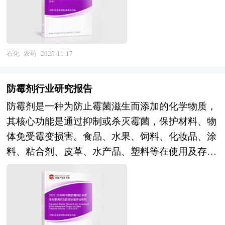
据和比较数据。如果研究要求比较特殊，我们会针
略深化与全球气候变化加剧的双重背景下，农药产
提高了燃油效率并降低了排放。随着制备技术的不
对特定市场专门设计研究解决方案。我们的研究人
业已从单纯追求防效向高效、低毒、环境友好的综
断成熟和成本降低，石墨烯的量产将成为可能，推
员熟悉各种访问方法的优缺点和适用的范围，在项
合价值升级，其本质是推动农业生产从依赖化学投
动其在更多领域的应用。同时，石墨烯在量子信息
目设计中能够灵活选择和组合各种研究方法。此外
入向精准绿色防控跃迁的核心支撑体系。 《2025-
石化
农药
2025-11-17
处理、超导性等前沿领域的研究进展，为其未来的
在长期的实践探索中，我们也总结出各种适合于行
2030年农药项目商业计划书》为中研普华公司独家
高端应用奠定了基础。此外，随着全球对可持续发
业专项研究的模型,这些产品帮助客户综合广泛的
首创针对项目投融资咨询服务的专项计划书。计划
展的重视，石墨烯的绿色制备和应用也将成为行业
防霉剂行业研究报告
信息，加以评估，判断发展机会并计划未来的市场
书分为：行业通用版、专业定制版。行业通用版是
发展的重点。 本研究咨询报告由中研普华咨询公
防霉剂是一种为防止霉菌滋生而添加的化学物质，
营销活动。
中研普华根据行业一般水平测算好了行业指标数
司领衔撰写，在大量周密的市场调研基础上，主要
其核心功能是通过抑制或杀灭霉菌，保护材料、物
据，作为行业通用的模板计划书，企业可以自行补
依据了国家统计局、国家商务部、国家发改委、国
体免受霉变损害。食品、水果、饲料、化妆品、涂
充单位信息，稍做调整就可以作为项目计划书使
家经济信息中心、国务院发展研究中心、全国商业
料、粘合剂、皮革、水产品、塑料等在使用及存放
用。我们也可以根据企业具体项目要求专项编写专
信息中心、中国经济景气监测中心提供的最新行业
期间，因环境湿度、温度适宜或含有霉菌可利用的
业定制版，并根据详细要求合理报价，为企业项目
运行数据为基础，验证于与我们建立联系的全国科
营养物质，极易遭受霉菌污染，导致成品变质、性
立项、上马、融资提供全程指引服务。 本计划书
研机构、行业协会组织的权威统计资料。我们对石
能下降甚至产生安全隐患。为解决这一问题，防霉
主要有以下几大用途： 审批国家资金——国家规
墨烯行业进行了长期追踪，结合我们对石墨烯相关
剂被广泛应用于这些领域，通过破坏霉菌的生理结
范格式、关注产业发展、侧重社会影响； 吸引外
企业的调查研究，对我国石墨烯行业发展现状与前