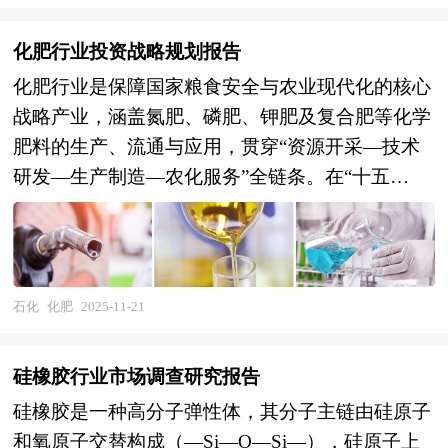
化肥行业投资战略规划报告
化肥行业是保障国家粮食安全与农业现代化的核心
战略产业，涵盖氮肥、磷肥、钾肥及复合肥等化学
肥料的生产、流通与应用，贯穿“资源开采—技术
研发—生产制造—农化服务”全链条。在“十五
五”时期（2026-2030），其角色已从传统农业生产
资料供应商升级为农业绿色转型与国家粮食自主可
控的关键支撑——既要破解“增产依赖化肥”的路径
锁定，又要通过产品技术创新推动“减量增效”，更
石化
化肥
2025-11-21
是践行“双碳”目标下资源集约利用的先锋领域。 未
来30年的经济社会发展将历经两个阶段：第一个阶
硅橡胶行业市场调查研究报告
段，到2035年基本实现社会主义现代化；第二个阶
硅橡胶是一种高分子弹性体，其分子主链由硅原子
段，到本世纪中叶把我国建成富强民主文明和谐美
和氧原子交替构成（—Si—O—Si—），硅原子上
丽的社会主义现代化强国。作为迈进新时代的第一