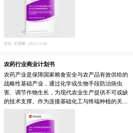
需形势、进出口等进行了深入研究，并重点分析了
外，随着新能源汽车、航空航天等领域的快速发
行业将面临的机遇以及企业的应对策略。报告还分
薄膜收缩法、水热组装法、电泳自组装法和模板法
中国化肥行业发展状况和特点，以及“十四五”中国
展，橡胶产品在这些领域的应用将更加广泛。 在
析了特种颜料市场的竞争格局，行业的发展动向，
等，这些方法各有优势，但同时也存在一些局限
化肥行业将面临的挑战、行业的区域发展状况与竞
市场竞争日益激烈、新产品层出不穷的今天，要开
并对行业相关政策进行了介绍和政策趋向研判，是
性。近年来，中国石油化工采用水相悬浮聚合技
争格局。报告还对“十四五”全球及中国化肥行业发
发一个新品并能迅速在市场上推广其难度是可想而
特种颜料生产企业、科研单位、零售企业等单位准
术，成功制备出导电性优异且可接枝改性的功能材
展动向和趋势作了详细分析和预测，并对化肥行业
知的。只有经过科学的市场分析、消费者分析、竞
确了解目前特种颜料行业发展动态，把握企业定位
料；浙江大学高超团队提出的“复合流场湿法纺
石化
石墨烯
2025-11-06
进行了趋向研判，是化肥经营企业，科研、投资机
争对手的分析，做到有的放矢，才能使企业开发的
和发展方向不可多得的精品。
丝”技术，制备出兼具超高模量和导热率的石墨烯
构等单位准确了解目前化肥行业发展动态，把握企
新产品立于不败之地。企业在新产品入市前需要对
纤维，突破了传统碳纤维的性能瓶颈。在应用领
业定位和发展方向不可多得的精品研究报告。
相关产品的市场做整体分析，了解竞争对手的市场
农药行业商业计划书
域，石墨烯的卓越性能驱动了多元应用的发展，重
状况，了解消费者的消费状况，给新产品找准市场
农药产业是保障国家粮食安全与农产品有效供给的
塑了多个行业的竞争格局。从航空航天到消费电
切入点，实现企业预期目标。中研普华通过多个新
战略性基础产业，通过化学或生物手段防治病虫
子，从新能源到生物医疗，石墨烯的应用不断拓
产品上市调查项目的研究，对新品上市前企业找准
害、调节作物生长，为现代农业生产提供不可或缺
展。例如，在电子领域，石墨烯的高电导率和电子
市场定位和产品定位有着全新的认识。中研普华针
的技术支撑。作为连接基础化工与终端种植的关键
迁移率使其成为高频晶体管、集成电路中的互连以
对不同客户需求度身定做不同的研究解决方案。针
环节，农药不仅是提升作物产量与品质的必要投入
及电子设备中的热量耗散层的主要候选者。在航空
对普通的研究需求，公司运用国际认可的独创研究
品，更通过技术创新与绿色转型，成为推动农业可
航天领域，石墨烯通过增强复合材料和涂料的功
产品和统计分析方法论，用来提供广泛的标准化数
持续发展的重要工具。在"藏粮于地、藏粮于技"战
能，改善了机械性能，实现了更薄的设计和减重，