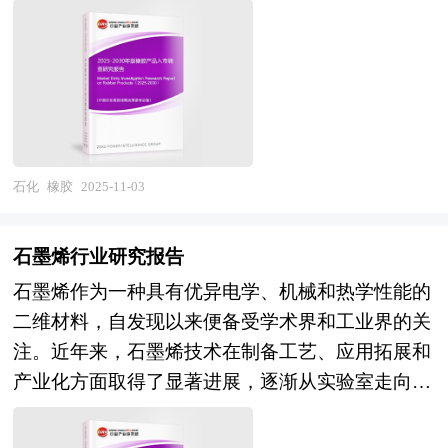
素进行具体调查、研究、分析，评估项目可行性、
其市场需求的增长与这些行业的快速发展密切相
企业在激烈的市场竞争中洞察先机，根据市场需求
多种相关报刊杂志媒体提供的最新研究资料。本报
效果效益程度，提出建设性意见建议对策等，是化
关。 当前，橡胶产品市场呈现出以下特点：一方
及时调整经营策略，为战略投资者选择恰当的投资
告对国内外硅橡胶行业的发展状况进行了深入透彻
肥行业投资决策者和主管机关审批的研究性报告。
面，高端橡胶制品市场增长迅速，随着消费者对产
时机和公司领导层做战略规划提供了准确的市场情
地分析，对我国行业市场情况、技术现状、供需形
以阐述对化肥行业的理论认识为主要内容，重在化
品性能和环保要求的提高，高品质、高性能的橡胶
报信息及科学的决策依据。 本研究咨询报告由中
势作了详尽研究，重点分析了国内外重点企业、行
肥行业本质及规律性认识的研究。化肥行业研究报
制品越来越受到市场的青睐。另一方面，技术创新
研普华咨询公司领衔撰写，在大量周密的市场调研
业发展趋势以及行业投资情况，报告还对硅橡胶下
告持续提供高价值服务，是企业了解各行业当前最
不断加速，新型材料和新工艺的应用使得橡胶产品
基础上，主要依据了国家统计局、国家商务部、国
游行业的发展进行了探讨，是硅橡胶及相关企业、
新发展动向、把握市场机会、做出正确投资和明确
在性能、耐用性和环保性上都有了显著提升。此
石化
橡胶
2025-11-03
家发改委、国家经济信息中心、国务院发展研究中
投资部门、研究机构准确了解目前中国市场发展动
企业发展方向不可多得的精品资料。 本研究咨询
外，随着全球供应链的优化和区域经济一体化的推
心、国家海关总署、全国商业信息中心、中国经济
态，把握硅橡胶行业发展方向，为企业经营决策提
报告由中研普华咨询公司领衔撰写，在大量周密的
进，橡胶制品行业在全球范围内的资源配置更加合
景气监测中心、中国行业研究网、全国及海外多种
石墨烯行业研究报告
供重要参考的依据。
市场调研基础上，主要依据了国家统计局、国家商
理，也为市场增长提供了有力支撑。随着人工智
相关报刊杂志的基础信息以及专业研究单位等公布
石墨烯作为一种具有优异电学、机械和热学性能的
务部、国家发改委、国务院发展研究中心、中国化
能、大数据、物联网等新兴技术的深度融合，橡胶
和提供的大量资料，结合中研普华公司对特种颜料
二维材料，自发现以来便备受学术界和工业界的关
肥行业协会、中研普华产业研究院、全国及海外多
产品将具备更强的自感知、自诊断、自修复能力，
相关企业和科研单位等的实地调查，对国内外特种
注。近年来，石墨烯技术在制备工艺、应用拓展和
种相关报刊杂志以及专业研究机构公布和提供的大
能够更好地适应复杂多变的应用环境。同时，随着
颜料行业的供给与需求状况、相关行业的发展状
产业化方面取得了显著进展，逐渐从实验室走向市
量资料，对中国国家 “十四五”经济和社会运行和成
全球对可持续发展的关注增加，绿色、环保、可再
况、市场消费变化等进行了分析。重点研究了主要
场，展现出广阔的应用前景。 目前，石墨烯的制
果进行分析、产业链上下游行业发展状况、行业供
生的橡胶产品将成为未来市场的重要发展方向。此
特种颜料品牌的发展状况，以及未来中国特种颜料
备技术不断取得突破，多种创新方法涌现。例如，