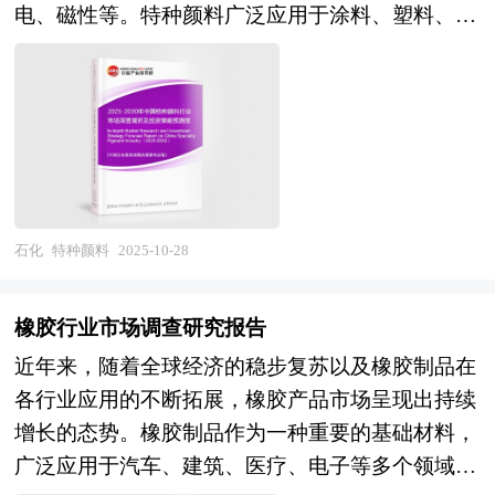
义重大、影响深远。中研普华产业研究院在对“十
电、磁性等。特种颜料广泛应用于涂料、塑料、橡
究报告的文字也简单、明了、通顺、流畅，既明白
四五”以来社会经济发展形势和政策带动的发展成
胶、印刷油墨、电子材料等领域，为这些材料赋予
如话，又把研究的效果准确地、科学地表达出来。
果作进一步研究，对“十四五”时期化肥行业发展的
了特定的功能。根据其特殊性能和应用领域的不
硅橡胶研究报告以行业为研究对象，并基于行业的
问题和难题做深入分析，并从2020年开始全面跟进
同，特种颜料可以分为多种类型，如发光颜料、高
现状，行业经济运行数据，行业供需现状，行业竞
相关规划的制定和研究工作，为化肥行业规划指导
性能颜料、金属效果颜料、荧光颜料、复合无机颜
争格局，重点企业经营分析，行业产业链分析，市
目标和化肥发展方向提供有建设性的建议，为化肥
料等。 特种颜料行业研究报告旨在从国家经济和
场集中度等现实指标，分析预测行业的发展前景和
行业发展提供准确的市场分析内容和研究成果。
产业发展的战略入手，分析特种颜料未来的政策走
投资价值。通过最深入的数据挖掘，对行业进行严
中研普华通过对化肥行业长期跟踪监测，分析化肥
向和监管体制的发展趋势，挖掘特种颜料行业的市
石化
特种颜料
2025-10-28
谨分析，从多个角度去评估企业市场地位，准确挖
行业需求、供给、经营特性、获取能力、产业链和
场潜力，基于重点细分市场领域的深度研究，提供
掘企业的成长性，已经为众多企业带来了最专业的
价值链等多方面的内容，整合行业、市场、企业、
对产业规模、产业结构、区域结构、市场竞争、产
研究和最有价值的咨询服务过程。 本研究咨询报
橡胶行业市场调查研究报告
用户等多层面数据和信息资源，为客户提供深度的
业盈利水平等多个角度市场变化的生动描绘，清晰
告由中研普华咨询公司领衔撰写，在大量周密的市
化肥行业研究报告，以专业的研究方法帮助客户深
近年来，随着全球经济的稳步复苏以及橡胶制品在
发展方向。预测未来特种颜料业务的市场前景，以
场调研基础上，主要依据了国家统计局、国家商务
入的了解化肥行业，发现投资价值和投资机会，规
各行业应用的不断拓展，橡胶产品市场呈现出持续
帮助客户拨开政策迷雾，寻找特种颜料行业的投资
部、国家发改委、国家经济信息中心、国务院发展
避经营风险，提高管理和运营能力。化肥行业报告
增长的态势。橡胶制品作为一种重要的基础材料，
商机。报告在大量的分析、预测的基础上，研究了
研究中心、国家海关总署、全国商业信息中心、中
是从事化肥行业投资之前，对化肥行业各种相关因
广泛应用于汽车、建筑、医疗、电子等多个领域，
特种颜料行业今后的发展与投资策略，为特种颜料
国经济景气监测中心、中国行业研究网以及国内外