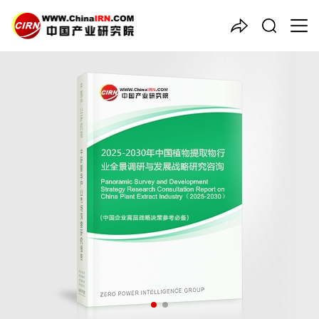
中国产业咨询领导者
2025-2030年中国
植物提取
物
行业全景调研与发展战略研
究咨询报告
品质保障，一年免费更新维护
报告编号：1923132
出版日期：2025年11月
《2025-2030年中国植物提取物行业全景调研与发展战略研究咨
询报告》由中研普华植物提取物行业分析专家领衔撰写，主要分析
了植物提取物行业的市场规模、发展现状与投资前景，同时对植物
提取物行业的未来发展做出科学的趋势预测和专业的植物提取物行
业数据分析，帮助客户评估植物提取物行业投资价值。
27年研究经验，深度洞察行业驱动力
多元化、高学历的实战型精英团队
微信扫一扫，立即订购报告