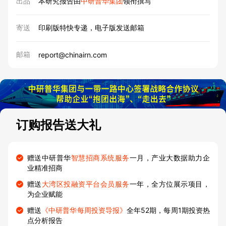
出品
本研究报告由
中研普华集团
领衔撰写
寄送
印刷版特快专递，电子版发送邮箱
邮箱
report@chinairn.com
订购报告送大礼
赠送中研普华
智慧招商系统服务
一月，产业大数据助力企
业精准招商
赠送
大湾区投融资平台会员服务
一年，全方位展示项目，
为企业赋能
赠送
《中研普华每周投资导报》
全年52期，每周1期投资热
点分析报告