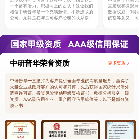
一个富有活力、积极向上的团队！这让我们
度宏观和微观兼
相信中研普华是一个充满激情、不断进取的
数据权威。对我
公司。尤其是在与贵司客户经理的联系接洽
的指导意义，同
过程中，针对我方合作项目报告的种种细
高的参考价值。
节，及时细致缜密地协助与项目部沟通、探
体化”服务和行
讨和完善...
司继续...
中研普华荣誉资质
更多资质
中研普华一直坚持为客户提供全面专业的高质量服务，赢得了
大量企业及政府客户的认可和好评，先后获得国家统计局涉外
调查许可证、投资风险评估甲级资格证书、数据分析服务一级
资质、AAA级信用企业、重合同守信用单位等，以下是部分资
质证书：