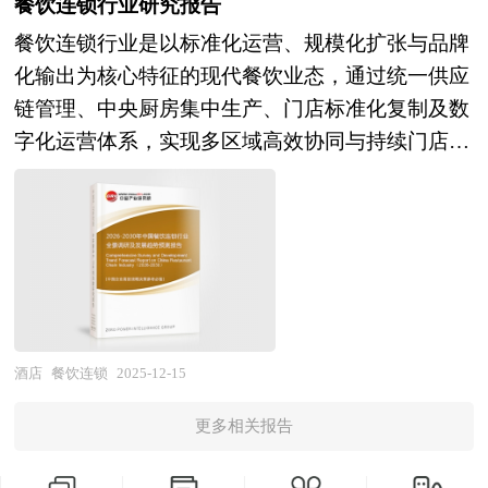
关协会、中国行业研究网等国家部门、行业协会、
餐饮连锁行业研究报告
功夫，让深圳的领先优势一直得到保持；可见由于
析。重点研究了主要快餐品牌的发展状况，以及未
段。市场结构层面，学校场景占据主体地位，企
家发改委、国务院发展研究中心、中国度假村行业
国内外相关报刊杂志发表公布的基础信息以及专业
区域产业规划战略的方向失误以及执行不到位，导
餐饮连锁行业是以标准化运营、规模化扩张与品牌
来中国快餐行业将面临的机遇以及企业的应对策
业、医院、政府机构等场景需求呈现差异化特征，
协会、中研普华产业研究院、全国及海外多种相关
研究机构公布和提供的大量资料，对我国星级酒店
致珠海作为国内四大经济特区之一却沦为广东省的
化输出为核心特征的现代餐饮业态，通过统一供应
略。报告还分析了快餐市场的竞争格局，行业的发
倒逼企业构建定制化服务能力；运营模式层面，承
报刊杂志以及专业研究机构公布和提供的大量资
行业的发展状况、竞争情况、发展趋势、行业技术
二线城市，而深圳则一直是全国最具创新力的一线
链管理、中央厨房集中生产、门店标准化复制及数
展动向，并对行业相关政策进行了介绍和政策趋向
包入驻、集体配餐与团餐平台三种模式并存，其中
料，对中国国家 “十四五”经济和社会运行和成果进
等背景进行了分析，并重点分析了我国星级酒店行
城市。 本报告由中研普华咨询公司领衔撰写，在
字化运营体系，实现多区域高效协同与持续门店网
研判，是快餐生产企业、科研单位、零售企业等单
承包入驻模式虽为主流但面临利润承压，平台模式
行分析、产业链上下游行业发展状况、行业供需形
业兼并重组机会，以及中国星级酒店行业兼并重组
大量周密的市场调研基础上，主要依据了国家统计
络扩张。作为连接食品工业与终端消费的关键枢
位准确了解目前快餐行业发展动态，把握企业定位
通过整合社会餐饮资源实现轻资产扩张；竞争格局
势、进出口等进行了深入研究，并重点分析了中国
将面临的挑战。报告还对国内外的星级酒店行业兼
局、国家海关总署、国家商务部、国家财政部、国
纽，该行业不仅是满足居民品质化、便捷化餐饮需
和发展方向不可多得的精品。
层面，市场集中度显著低于海外成熟市场，本土龙
度假村行业发展状况和特点，以及“十四五”中国度
并重组案例分析，并对星级酒店行业兼并重组趋势
务院发展研究中心、研学旅行行业相关协会、中国
求的主力军，更是推动餐饮业供给侧结构性改革、
头依托供应链优势加速整合，同时外卖平台、连锁
假村行业将面临的挑战、行业的区域发展状况与竞
进行了趋向研判，本报告定期对星级酒店行业运行
行业研究网、全国及海外多种相关报刊杂志的基础
提升产业组织化程度的重要载体。在"双循环"战略
餐饮、物业企业等跨界主体携资源入场，多元化供
争格局。报告还对“十四五”全球及中国度假村行业
和兼并重组事件进行监测，数据保持动态更新，是
信息等公布和提供的大量资料，对国内外研学旅行
与消费升级的双重驱动下，餐饮连锁行业被赋予从
给格局成型。与此同时，行业已进入微利时代，监
发展动向和趋势作了详细分析和预测，并对度假村
星级酒店相关企业、科研单位、投资机构等单位准
行业发展情况、发展趋势及其所面临的问题等进行
粗放式增长向精细化运营转型的战略使命，其发展
管趋严推高合规成本，招标逻辑从价格导向转向质
行业进行了趋向研判，是度假村经营企业，科研、
确了解目前星级酒店行业兼并重组动态，把握企业
了分析，对我国研学旅行产业政府战略规划、区域
水平已成为衡量城市商业活力与居民生活品质的核
酒店
餐饮连锁
2025-12-15
量导向，企业需在供应链数字化、全链条规范化、
投资机构等单位准确了解目前度假村行业发展动
定位和发展方向不可多得的精品。除提供《2026-
战略规划等进行了深入探讨。报告同时还对我国北
心标尺。 当前，我国餐饮连锁产业正处于"万店时
解决方案场景化等方面构建核心能力以应对利润空
态，把握企业定位和发展方向不可多得的精品研究
2030年版星级酒店行业兼并重组机会研究及决策咨
更多相关报告
京、广东等地主要研学旅行产业规划的概况、策略
代"与数字化转型交织的战略机遇期。市场规模持
间收窄挑战。 展望未来，团餐产业将迎来市场整
报告。
询报告》外，我们也可以根据企业具体项目要求专
进行了分析，揭示了研学旅行产业的发展机会，以
续扩容，头部品牌加速全国化布局，门店网络从一
合与价值升级并行的黄金发展期。随着消费升级与