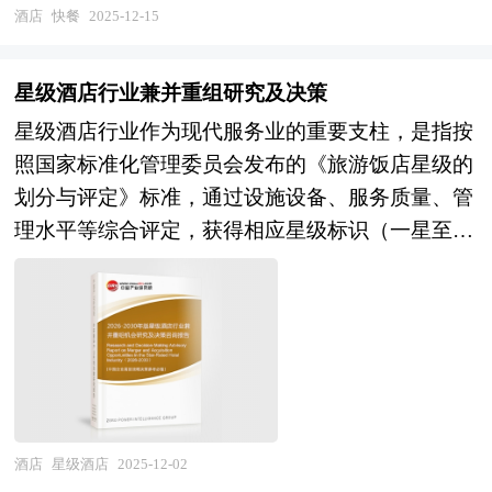
必须要落脚到产业发展目录上。中研普华拥有多年
的智能餐厅投资运营方案，精准把握餐饮业生产力
沙拉、轻食等健康餐饮领域。其服务场景多元，既
酒店
快餐
2025-12-15
划（计划）最多的国家。“十四五”时期是我国经济
的产业研究经验，能够在产业规划的编制过程中很
变革的历史性机遇。 本研究咨询报告由中研普华
可通过实体门店提供堂食与外卖服务，也能借助中
社会发展的重要历史性窗口期，是全面完成小康社
好的将宏观的行业研究与微观的项目研究结合起
咨询公司领衔撰写，在大量周密的市场调研基础
央厨房与冷链物流，将预包装快餐产品输送至商
会建设战略目标，向全面实现社会主义现代化迈进
星级酒店行业兼并重组研究及决策
来，让规划最终落脚到重点细分领域、重点集聚区
上，主要依据了国家统计局、国家商务部、国家发
超、便利店或自动售货机，实现“即取即食”。技术
承上启下的关键时期，做好“十四五”规划编制工作
星级酒店行业作为现代服务业的重要支柱，是指按
和重点项目上。 时代走到今天，发展战略成为世
改委、国家经济信息中心、国务院发展研究中心、
驱动是现代快餐的重要特征，智能点餐系统、自动
意义重大、影响深远。中研普华产业研究院在
照国家标准化管理委员会发布的《旅游饭店星级的
界最热点的问题。世界上的各种论坛，无一例外都
国家海关总署、全国商业信息中心、中国经济景气
化烹饪设备、大数据分析等技术的应用，不仅提升
对“十四五”以来社会经济发展形势和政策带动的发
划分与评定》标准，通过设施设备、服务质量、管
共同讨论的主题是发展战略问题。我们看西方国家
监测中心、中国行业研究网、全国及海外相关报刊
了出餐效率，还能根据消费者偏好动态调整菜单，
展成果作进一步研究，对“十四五”时期度假村行业
理水平等综合评定，获得相应星级标识（一星至五
所走过的道路，我们从中应该吸取什么教训？我们
杂志的基础信息以及智能餐厅行业研究单位等公布
实现个性化服务。 快餐行业研究报告旨在从国家
发展的问题和难题做深入分析，并从2020年开始全
星及白金五星）的高端住宿业态。其范畴涵盖商务
用什么样的眼光来看城市的发展，看我们经济的发
和提供的大量资料。报告对我国智能餐厅行业的供
经济和产业发展的战略入手，分析快餐未来的政策
面跟进相关规划的制定和研究工作，为度假村行业
型、度假型、会议型等多元细分品类，不仅是旅游
展，区域的发展。我们战略视野在什么地方？战略
需状况、发展现状、子行业发展变化等进行了分
走向和监管体制的发展趋势，挖掘快餐行业的市场
规划指导目标和度假村发展方向提供有建设性的建
产业链的核心节点，更是城市综合服务能力与国际
是分层的，上到世界下到企业，每个层面都有战略
析，重点分析了国内外智能餐厅行业的发展现状、
潜力，基于重点细分市场领域的深度研究，提供对
议，为度假村行业发展提供准确的市场分析内容和
竞争力的重要表征。当前，我国星级酒店行业正处
问题。中美关系怎么处理？中日关系怎么处理？那
如何面对行业的发展挑战、行业的发展建议、行业
产业规模、产业结构、区域结构、市场竞争、产业
研究成果。 中研普华通过对度假村行业长期跟踪
于存量优化与增量提质并行的关键转型期，在消费
就叫国际战略、世界战略。亚太金融组织、欧盟、
竞争力，以及行业的投资分析和趋势预测等等。报
盈利水平等多个角度市场变化的生动描绘，清晰发
监测，分析度假村行业需求、供给、经营特性、获
升级、技术迭代与产业政策的共同作用下，行业正
东盟、中亚、OPEC，那叫地缘战略。党的十八大
告还综合了智能餐厅行业的整体发展动态，对行业
展方向。预测未来快餐业务的市场前景，以帮助客
取能力、产业链和价值链等多方面的内容，整合行
经历从规模扩张向质量效益转变的深层次变革。
报告，那叫国家发展战略。长三角珠三角环渤海经
酒店
星级酒店
2025-12-02
在产品方面提供了参考建议和具体解决办法。报告
户拨开政策迷雾，寻找快餐行业的投资商机。报告
业、市场、企业、用户等多层面数据和信息资源，