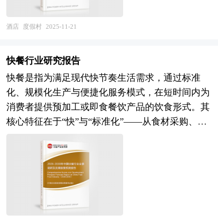
系，为招商工作确定方向和框架。我们针对各大城
术成熟度与经济性平衡点的黄金发展期。随着核心
其本质已从单一住宿功能升维为新生活方式的系统
市、区县镇等区域的产业发展规划，将围绕“产业
设备成本持续下降、人机协同服务标准建立及消费
性供给者。 未来30年的经济社会发展将历经两个
酒店
度假村
2025-11-21
分析→产业定位→产业规划→产业实施”这条主线
者心智全面成熟，智能餐厅将从试点示范走向全域
阶段：第一个阶段，到2035年基本实现社会主义现
来展开。各地由于资源禀赋不同，发展相关产业的
渗透，成为餐饮业态标配设施。老龄化社会带来的
代化；第二个阶段，到本世纪中叶把我国建成富强
条件也就不同，只有准确的理解区域内产业发展基
快餐行业研究报告
劳动力短缺与新生代对科技体验的追求将形成双重
民主文明和谐美丽的社会主义现代化强国。作为迈
础和潜力，才能编制出符合当地实际的产业发展规
驱动，倒逼餐饮企业加速智能化改造。城市更新催
快餐是指为满足现代快节奏生活需求，通过标准
进新时代的第一个五年规划，“十四五”规划将开启
划。中研普华拥有完善的调研访谈方案，能够快速
生的存量餐饮空间升级为智能餐厅提供改造市场，
化、规模化生产与便捷化服务模式，在短时间内为
未来30年经济社会发展的新征程。“十四五”规划是
全面的根据当地实际条件提取编制规划所需遵循的
而"一带一路"沿线国家餐饮业现代化需求为中国技
消费者提供预加工或即食餐饮产品的饮食形式。其
迈进新时代的第一个五年规划，是未来30年中国经
一些约束性指标。区域产业发展规划的编制必须科
术输出开辟新蓝海。产业投资逻辑已从设备采购转
核心特征在于“快”与“标准化”——从食材采购、加
济发展的新起点。本次十九届五中全会上，不同于
学严谨，形式大于实质是产业规划编制的通病，而
向"技术集成+运营服务+数据增值"全链条布局，具
工制作到出餐配送，全程遵循统一流程，确保菜品
以往五年规划建议单独的提出与审议，“十四五”规
更多利用翔实的数据和图表说话是高质量产业发展
备AI算法优势、场景理解深度与供应链整合能力的
口味、分量和卫生标准的稳定性，同时通过简化烹
划的建议与2035年远景目标的建议一并被提出，足
规划的一个重要标志。中研普华凭借丰富的数据来
企业将主导竞争格局。本商业计划书基于中研普华
饪步骤、优化服务流程，将顾客等待时间压缩至几
见“十四五”规划不仅是过往五年规划的延续，还将
源渠道，以及对规划结构的精准把握，能够最大限
产业研究院系统性研究框架，通过深度市场调研、
分钟甚至更短。 快餐的品类覆盖广泛，既包含以
进一步擘画未来15年乃至30年经济发展的新蓝图。
度的做到利用数据图表支撑自身观点。区域产业发
商业模式论证与政策风险研判，为项目方构建契
汉堡、炸鸡、薯条为代表的西式快餐，也涵盖米饭
五年规划是国家对经济社会发展的顶层设计，也是
展规划必须要具有较强的可操作性，这就要求规划
合"十五五"服务业升级导向、顺应全球智能化浪潮
套餐、面条、粥品、煎饺等中式快餐，甚至延伸至
一种纲领性文件。目前中国也是世界上编制五年规