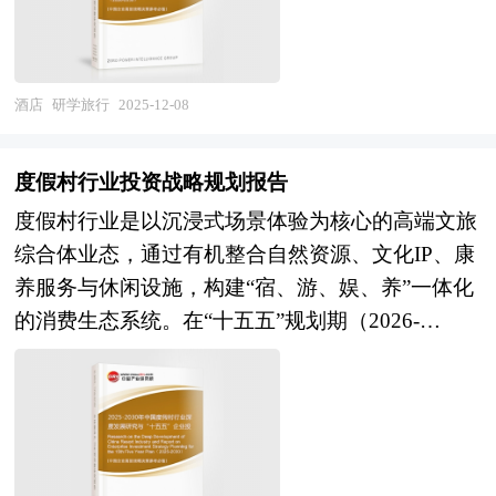
设教育强国、文化强国与旅游强国三重战略交汇的
点，市场呈现头部试点与区域探索并行的格局。技
宏观背景下，研学旅行产业已超越传统游学范畴，
术层面，AI视觉识别、语音交互、多传感器融合与
演进为承担立德树人根本任务、促进文化传承创
自主导航技术日趋成熟，支撑点餐机器人、送餐机
新、培育区域经济新动能的综合性产业生态，其发
器人、AI烹饪设备及明厨亮灶智能监控系统的稳定
酒店
研学旅行
2025-12-08
展质量直接关系到国民教育体系现代化、文化自信
运行；政策层面，上海、北京等地出台专项政策，
自强与区域协调发展的战略成效。 区域产业规划
推动正餐企业智能化升级、中央厨房智慧化改造及
度假村行业投资战略规划报告
是地方经济发展战略的核心内容，是各级政府部门
标准化餐饮业态无人化转型，为产业提供创新包容
度假村行业是以沉浸式场景体验为核心的高端文旅
发展相关产业的“路线图”，对于区域发展规划来
的监管环境。市场层面，快餐、茶饮等标准化程度
综合体业态，通过有机整合自然资源、文化IP、康
说，就相当于一张蓝图对一个建筑物的重要性，有
高的品类率先实现无人化运营，高校食堂、企业园
养服务与休闲设施，构建“宿、游、娱、养”一体化
了这张“蓝图”，区域才能在有规划有计划的基础上
区等封闭场景下智能设备常态化服务已积累百万级
的消费生态系统。在“十五五”规划期（2026-
进行更好的区域建设。特定区域内某个产业的快速
用户数据，消费者接受度持续提升。与此同时，行
2030），该行业被提升至国家战略层面，成为践行
健康发展有赖于当地政府以前瞻性的眼光拟定科学
业仍面临核心设备成本偏高、投资回报周期较长、
乡村振兴、消费升级与生态文明三大核心命题的关
合理的发展规划，特别是一些战略性新兴产业更需
传统烹饪技艺数字化难度大、人机协同服务标准缺
键载体——既是激活县域经济的重要引擎，也是满
要地方政府制定切实可行的扶持和培育规划。通过
失等瓶颈制约，商业模式从概念验证走向可持续盈
足中产阶层品质生活需求的解决方案，更是探
区域产业规划来确定地方经济发展的产业支撑体
利仍需突破。 展望未来，智能餐厅产业将迎来技
索“人与自然共生”可持续发展模式的先锋试验场。