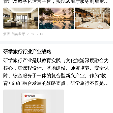
管理及数字化运营平台，实现从前厅服务到后厨生
产全流程自动化、精细化与个性化的新型餐饮业
态。作为传统餐饮业数字化转型的最高阶形态，智
能餐厅不仅是对人力成本高企、运营效率低下、食
品安全风险等行业痛点的系统性破解，更是重构餐
酒店
智能餐厅
2025-12-15
饮价值链、重塑消费体验、推动服务业高质量发展
的战略载体。其产品形态涵盖无人餐厅、智能快餐
研学旅行行业产业战略
厅、智慧中央厨房、AI烹饪工作室等多元场景，是
研学旅行产业是以教育实践与文化旅游深度融合为
横跨餐饮运营、装备制造、软件开发、数据服务等
核心，集课程设计、基地建设、师资培养、安全保
多个领域的复合型产业。在"数字中国"战略与消费
障、综合服务于一体的复合型新兴产业。作为"教
升级的双重驱动下，智能餐厅行业被赋予提升服务
育+文旅"融合发展的战略支点，研学旅行不仅是深
业劳动生产率、保障食品安全、创造新消费场景的
化素质教育改革、培养青少年综合素质的关键路
国家使命，其发展水平已成为衡量城市智慧化水平
径，更是激活区域文化资源价值、推动消费升级、
与居民生活品质的关键标尺。 当前，我国智能餐
服务乡村振兴战略的重要抓手。在"十五五"时期建
厅产业正处于技术验证向规模化商用过渡的关键拐