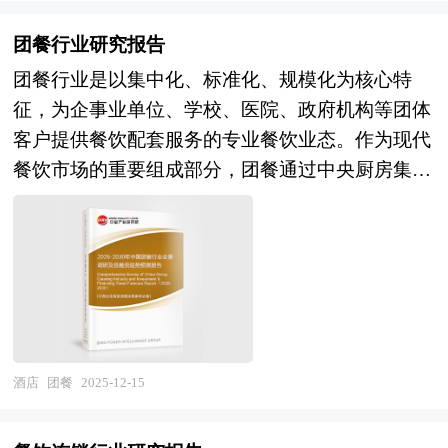
企业并购包括兼并与收购。公司兼并是指经由转移
济区，东北振兴、中部崛起，那叫区域发展战略，
对于智能餐厅产品生产企业、经销商、行业管理部
在大量的分析、预测的基础上，研究了快餐行业今
为客户提供深度的度假村行业研究报告，以专业的
公司所有权的形式，一家或多家公司的全部资产与
还有省域战略，市域战略，底下还有县域战略，集
门以及拟进入该行业的投资者具有重要的参考价
后的发展与投资策略，为快餐企业在激烈的市场竞
团餐行业研究报告
研究方法帮助客户深入的了解度假村行业，发现投
责任不需经过清算都转移为另一公司所有，而接受
团战略、组织战略。一个城市的发展，它没有明确
值，对于研究我国智能餐厅行业发展规律、提高企
争中洞察先机，根据市场需求及时调整经营策略，
团餐行业是以集中化、标准化、规模化为核心特
资价值和投资机会，规避经营风险，提高管理和运
全部资产与责任的另一公司仍然完全以自身名义继
的战略定位，它没有明确的发展思路，它就走不下
业的运营效率、促进企业的发展壮大有学术和实践
为战略投资者选择恰当的投资时机和公司领导层做
征，为企事业单位、学校、医院、政府机构等团体
营能力。度假村行业报告是从事度假村行业投资之
续运行。公司收购则是指一家公司经由收购另一公
去，它的经济发展就一定受影响。到深圳去看，经
的双重意义。
战略规划提供了准确的市场情报信息及科学的决策
客户提供餐饮配套服务的专业餐饮业态。作为现代
前，对度假村行业各种相关因素进行具体调查、研
司的股票或股份等方式，取得该另一公司的控制权
济相对的很热很热。到珠海去看，经济相对的很冷
依据。 本研究咨询报告由中研普华咨询公司领衔
餐饮市场的重要组成部分，团餐通过中央厨房集中
究、分析，评估项目可行性、效果效益程度，提出
或管理权。企业在并购及资产重组活动中会涉及到
很冷，为什么差别这么大？一是区域产业战略方向
撰写，在大量周密的市场调研基础上，主要依据了
生产、集约化配送及现场服务相结合的运营模式，
建设性意见建议对策等，是度假村行业投资决策者
诸多专业问题，比如并购目标公司的选定，目标公
差异，深圳从一开始就以引进工业项目为主，在中
国家统计局、国家商务部、国家发改委、国家经济
实现了从食材采购、加工制作到终端供应的全链条
和主管机关审批的研究性报告。以阐述对度假村行
司资产估值，并购重组方式的选择、融资方式的选
国刚刚开放前五年被引进的工业大多数都被深圳所
信息中心、国务院发展研究中心、国家海关总署、
管控，是保障大规模人群饮食安全、提升用餐效
业的理论认识为主要内容，重在度假村行业本质及
择，并购成本的控制，并购的法律问题等等，面对
拥有，而珠海开始定位引进的是旅游业，随后第二
全国商业信息中心、中国经济景气监测中心、中国
率、降低管理成本的关键支撑。在"健康中国"战略
规律性认识的研究。度假村行业研究报告持续提供
这些问题，企业内部因缺乏专业人才往往难以正确
年又转变为引进工业为主，政策朝令夕改又失去了
行业研究网、全国及海外多种相关报刊杂志的基础
与食品安全监管强化的双重背景下，团餐行业被赋
高价值服务，是企业了解各行业当前最新发展动
处理，因而必须委托专业的顾问机构协助。 本报
先手之机，导致珠海的工业发展一直被深圳完全压
信息以及专业研究单位等公布和提供的大量资料，
予从传统食堂运营向现代化、智能化餐饮服务商转
向、把握市场机会、做出正确投资和明确企业发展
告由中研普华咨询公司领衔撰写，在大量周密的市
制；二是珠海好大喜功，在行业发展上没有一个明
结合中研普华公司对快餐相关企业和科研单位等的
型的战略使命，其发展水平直接关系到国民营养健
方向不可多得的精品资料。 本研究咨询报告由中
酒店
团餐
2025-12-15
场调研基础上，主要依据了国家统计局、国家海关
确的思路和相应的鼓励措施，没有发挥出政府具备
实地调查，对国内外快餐行业的供给与需求状况、
康水平与社会运行效率。 当前，我国团餐产业正
研普华咨询公司领衔撰写，在大量周密的市场调研
总署、国家发改委、国家商务部、星级酒店行业相
的功能，而深圳则完全相反，在行业发展上做足了
相关行业的发展状况、市场消费变化等进行了分
处于从粗放式增长向精细化运营深刻变革的关键阶
基础上，主要依据了国家统计局、国家商务部、国