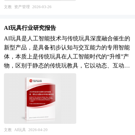
展动态，对行业在产品方面提供了参考建议和具体
基础信息以及专业研究单位等公布和提供的大量资
治疗等刚性需求审慎推进，多模态融合与闭环自适
施、机械设备、运输工具、存货等实物资源；无形
展现状、如何面对行业的发展挑战、行业的发展建
文教
资产管理
2026-03-26
解决办法。报告对于婚庆服务产品生产企业、经销
料。对全球及国内学习文具行业作了详尽深入的分
应技术成为提升系统性能的关键；应用拓展层面，
资产则涉及专利权、商标权、著作权、专有技术、
议、行业竞争力，以及行业的投资分析和趋势预测
商、行业管理部门以及拟进入该行业的投资者具有
析，是企业进行市场研究工作时不可或缺的重要参
医疗康复领域从运动功能辅助向认知障碍干预、精
软件系统、数据资源、客户关系、品牌价值、商誉
等等。报告还综合了AI安全行业的整体发展动态，
重要的参考价值，对于研究我国婚庆服务行业发展
考资料，同时也可作为金融机构进行信贷分析、证
AI玩具行业研究报告
神疾病治疗延伸，消费级应用从健康监测、睡眠管
以及碳排放权等新型权益性资产。 现代资产管理
对行业在产品方面提供了参考建议和具体解决办
规律、提高企业的运营效率、促进企业的发展壮大
券分析、投资分析等研究工作时的参考依据。
AI玩具是人工智能技术与传统玩具深度融合催生的
理向注意力训练、智能交互拓展，人机协同与智能
强调覆盖资产从规划立项、投资决策、采购建设、
法。报告对于AI安全产品生产企业、经销商、行业
有学术和实践的双重意义。
新型产品，是具备初步认知与交互能力的专用智能
增强的长期探索启动；产业协同层面，神经科学基
投入使用、运行维护、升级改造到最终报废或转让
管理部门以及拟进入该行业的投资者具有重要的参
体，本质上是传统玩具在人工智能时代的“升维”产
础研究、临床医学转化、工程技术开发的跨学科协
的完整生命周期，通过建立标准化流程、量化绩效
考价值，对于研究我国AI安全行业发展规律、提高
物，区别于静态的传统玩教具，它以动态、互动的
作深化，医疗器械注册人制度与创新型临床试验机
指标和动态反馈机制，实现对资产状态、成本结
企业的运营效率、促进企业的发展壮大有学术和实
方式，在儿童成长乃至全年龄段用户的生活中承担
制促进产学研医融合，产业链从分散探索向专业化
构、使用效率与风险暴露的全面掌控。其核心理念
践的双重意义。
着多重角色。 AI玩具的核心在于构建了一套完整
分工演进。 本研究咨询报告由中研普华咨询公司
已从传统的“保值防损”演进为“价值经营”，不仅关
的智能交互闭环系统。首先是多模态信息感知，通
领衔撰写，在大量周密的市场调研基础上，主要依
注资产的安全性与可用性，更注重其在资源配置优
过内置的高灵敏度麦克风、摄像头、触摸传感器等
据了国家统计局、国家商务部、国家发改委、国家
化、成本效益平衡、风险缓释和战略支撑中的作
设备，实时采集用户的语音、表情、手势、触摸力
经济信息中心、国务院发展研究中心、国家海关总
用。 在方法论上，资产管理融合了财务管理、工
度等信息，甚至能捕捉玩具自身的物理状态变化，
署、全国商业信息中心、中国经济景气监测中心、
程管理、信息技术、风险管理与可持续发展等多学
以此构建对当前互动情境的初步数据画像。随后进
中国行业研究网、全国及海外相关报刊杂志的基础
文教
AI玩具
2026-04-20
科知识，依托企业资源计划（ERP）、计算机化维