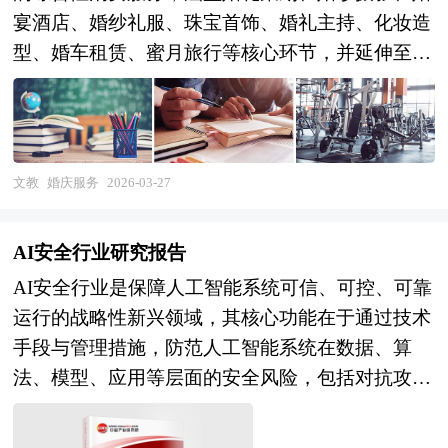
宴酒店、婚纱礼服、珠宝首饰、婚礼主持、化妆造
型、婚车租赁、蜜月旅行等核心环节，并延伸至婚
前筹备咨询、婚礼现场执行、婚后纪念服务等全周
期内容。作为典型的情感消费与仪式经济结合体，
婚庆服务行业具有单次消费金额高、决策链条长、
个性化需求突出、服务非标程度深等特征，其发展
文教
婚庆服务
2026-03-27
水平与居民可支配收入、消费观念变迁、社会文化
传统密切相关。随着"Z世代"逐渐成为婚嫁主力人
AI安全行业研究报告
群，婚庆服务已从传统的"四大金刚"（摄影、摄
AI安全行业是保障人工智能系统可信、可控、可靠
像、化妆、主持）标配模式，向主题化定制、沉浸
运行的战略性新兴领域，其核心功能在于通过技术
式体验、数字化呈现方向演进，行业边界不断拓
手段与管理措施，防范人工智能系统在数据、算
展，与文旅、餐饮、美妆、智能家居等相关产业的
法、模型、应用等层面的安全风险，包括对抗攻
融合渗透持续加深。 当前，中国婚庆服务行业正
击、数据投毒、模型窃取、偏见歧视、幻觉输出、
处于深度调整与价值重构的关键转型期。人口结构
自主失控等威胁，确保AI技术符合伦理规范、法律
层面，结婚登记人数连续多年下行，行业从增量扩