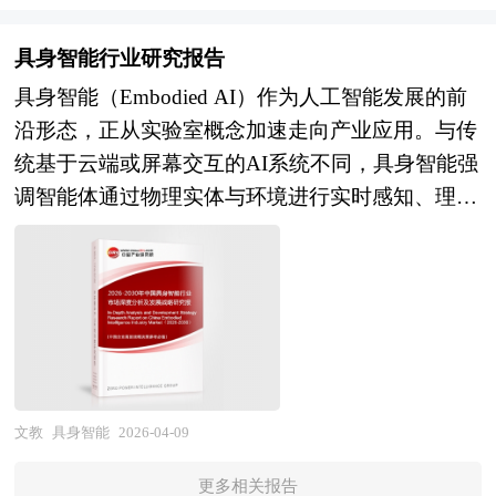
入意图与情感计算环节，采集到的原始数据会被送
信息以及脑机接口行业研究单位等公布和提供的大
护管理系统（CMMS）、物联网（IoT）传感网
至核心处理单元，语音识别将声音转化为文字，自
量资料。报告对我国脑机接口行业的供需状况、发
络、大数据分析及人工智能等数字化工具，实现资
具身智能行业研究报告
然语言处理解析文字背后的意图与疑问，计算机视
展现状、子行业发展变化等进行了分析，重点分析
产状态实时感知、故障预测、绩效评估与智能决策
具身智能（Embodied AI）作为人工智能发展的前
觉则分析面部表情和肢体语言，判断用户的情绪状
了国内外脑机接口行业的发展现状、如何面对行业
支持。在企业层面，健全的资产管理体系有助于降
沿形态，正从实验室概念加速走向产业应用。与传
态，这一步不仅要理解用户“说了什么”，更要尝试
的发展挑战、行业的发展建议、行业竞争力，以及
低全生命周期成本、提升生产连续性、增强合规披
统基于云端或屏幕交互的AI系统不同，具身智能强
解读其“为何这么说”以及当下的感受。紧接着是个
行业的投资分析和趋势预测等等。报告还综合了脑
露能力并支撑资本结构优化；在公共部门，则是保
调智能体通过物理实体与环境进行实时感知、理解
性化决策与内容匹配，系统会结合实时的意图分析
机接口行业的整体发展动态，对行业在产品方面提
障公共服务供给质量、提高财政资金使用效率、推
和交互，其核心在于"身体-环境-智能"的闭环融
结果与存储的用户个人档案，包括历史兴趣、能力
供了参考建议和具体解决办法。报告对于脑机接口
动基础设施高质量发展和实现国家治理现代化的重
合。这一领域涵盖了人形机器人、自动驾驶、智能
发展曲线、互动偏好等，通过算法模型进行决策，
产品生产企业、经销商、行业管理部门以及拟进入
要基础。 本研究咨询报告由中研普华咨询公司领
机械臂、服务机器人等多种形态，代表着人工智能
从结构化知识库或生成式AI模型中，调用或生成最
该行业的投资者具有重要的参考价值，对于研究我
衔撰写，在大量周密的市场调研基础上，主要依据
从"数字智能"向"物理智能"的关键跃迁。当前，具
匹配当前情境与用户长期发展需求的回应策略。最
国脑机接口行业发展规律、提高企业的运营效率、
了国家统计局、国家财政部、中国人民银行、国家
身智能已成为全球科技竞争的战略制高点，中国在
后是拟人化与情感化输出，决策结果会通过富有情
促进企业的发展壮大有学术和实践的双重意义。
金融监督管理总局、中国证券监督管理委员会、国
这一赛道的布局与突破，将深刻影响未来制造业升
感起伏的语音合成技术、柔和的灯光变化、生动的
务院发展研究中心、国际资产管理协会、中国金融
级、服务业变革乃至社会生产生活方式的重塑。
文教
具身智能
2026-04-09
马达驱动动作等方式传递出来，力求每一次反馈都
学会、中国证券投资基金业协会、中国保险行业协
从产业发展现状来看，中国具身智能行业正处于技
自然、温暖，契合用户的心理期待，进而建立稳定
会、波士顿、中国行业研究网、全国及海外多种相
更多相关报告
术突破与场景落地的交汇期。一方面，大模型技术