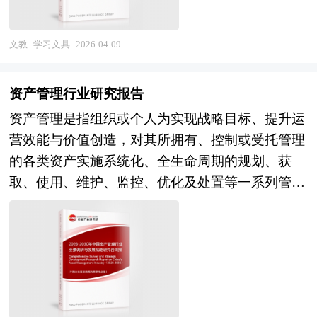
层面，一批由顶尖科学家领衔的创新创业企业涌
及生态影响力的头部企业将确立主导地位，专业化
期运营"四大趋势，竞争焦点从单一环节执行能力
龄段学生的学习特点进行精准设计。小学生阶段的
现，在医疗康复辅助、睡眠监测、注意力训练等场
企业在特定技术（对抗防御、隐私计算、内容审
转向全链路资源整合与用户体验设计。 本研究咨
文具更注重启蒙与兴趣培养，通过贴合孩童审美的
文教
学习文具
2026-04-09
景开展产品化探索，但多数企业仍处于技术验证与
核）或特定行业（金融、医疗、汽车）形成差异化
询报告由中研普华咨询公司领衔撰写，在大量周密
设计激发学习热情；中学及大学阶段则偏向实用与
样机试制阶段，规模化商业应用尚未形成；互联网
优势，跨界融合（AI、网络安全、合规咨询、保
的市场调研基础上，主要依据了国家统计局、国家
专业，适配复杂的学科学习与知识梳理需求。而随
科技企业、医疗器械巨头通过投资布局与自主研发
资产管理行业研究报告
险）催生新型AI安全服务商，而技术滞后、合规能
商务部、国家发改委、国家经济信息中心、国务院
着智能时代的到来，学习文具的科技属性日益凸
切入赛道，产业热度与资本关注度持续升温。监管
资产管理是指组织或个人为实现战略目标、提升运
力不足、生态孤立的企业将面临淘汰。 本研究咨
发展研究中心、国家海关总署、全国商业信息中
显，智能笔、电子笔记本等产品将书写与数字化存
环境层面，国家将脑机接口列入未来产业重点发展
营效能与价值创造，对其所拥有、控制或受托管理
询报告由中研普华咨询公司领衔撰写，在大量周密
心、中国经济景气监测中心、中国行业研究网、全
储、实时反馈相结合，实现了学习数据的追踪与分
方向，医疗器械分类界定与临床试验指导原则逐步
的各类资产实施系统化、全生命周期的规划、获
的市场调研基础上，主要依据了国家统计局、国家
国及海外相关报刊杂志的基础信息以及婚庆服务行
析，为个性化学习提供支撑，契合当下教育智能
明确，但伦理审查框架、长期安全性评价标准、数
取、使用、维护、监控、优化及处置等一系列管理
商务部、国家发改委、国家经济信息中心、国务院
业研究单位等公布和提供的大量资料。报告对我国
化、个性化的发展趋势。 本研究咨询报告由中研
据隐私保护规范仍在完善中，审慎监管与鼓励创新
活动的总和。其本质是一种以价值为导向、风险可
发展研究中心、国家海关总署、全国商业信息中
婚庆服务行业的供需状况、发展现状、子行业发展
普华咨询公司领衔撰写，在大量周密的市场调研基
并重的政策取向趋于清晰。未来，脑机接口行业将
控、效率优先的综合性管理职能，旨在确保资产在
心、中国经济景气监测中心、中国行业研究网、全
变化等进行了分析，重点分析了国内外婚庆服务行
础上，主要依据了国家统计局、国家商务部、国家
呈现三大演进趋势。技术路线层面，非侵入式技术
物理性能、财务表现、合规要求和可持续发展等维
国及海外相关报刊杂志的基础信息以及AI安全行业
业的发展现状、如何面对行业的发展挑战、行业的
发改委、国家经济信息中心、国务院发展研究中
凭借安全性优势在消费级健康监测、人机交互增强
度上持续满足业务需求，并最大化其经济、社会或
研究单位等公布和提供的大量资料。报告对我国AI
发展建议、行业竞争力，以及行业的投资分析和趋
心、全国商业信息中心、中国经济景气监测中心、
领域率先规模化应用，半侵入式技术在特定医疗场
战略价值。 资产管理的对象涵盖有形资产与无形
安全行业的供需状况、发展现状、子行业发展变化
势预测等等。报告还综合了婚庆服务行业的整体发
中国行业研究网、全国及海外多种相关报刊杂志的
景探索临床价值，侵入式技术聚焦难治性神经疾病
资产两大类：有形资产包括土地、建筑物、基础设
等进行了分析，重点分析了国内外AI安全行业的发