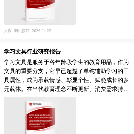
线，涉及神经信号采集硬件、信号处理算法、编解
当前，中国AI安全行业正处于需求觉醒与能力建设
行业将在缩量市场中孕育结构性机遇与模式创新。
码软件平台、植入式器件、外部控制设备以及医疗
的快速成长期。经过多年的技术积累与政策推动，
从需求演变看，"轻婚礼"理念深化推动服务模块
康复、人机交互、智能增强等应用场景的完整产业
我国在AI对抗样本研究、深度伪造检测、内容审核
化、灵活化，婚礼与旅拍、蜜月的一站式融合，以
链。作为神经科学与信息科学交叉融合的前沿领
文教
脑机接口
2026-04-22
等领域取得重要进展，头部科技企业建立AI安全实
及周年纪念、宝宝宴等家庭生命周期服务的延伸，
域，脑机接口代表着人类认知与智能延伸的终极方
验室，部分安全企业推出AI安全产品，AI安全标准
将拓展行业价值空间；从供给升级看，AI技术在婚
向，是破解神经疾病诊疗难题、突破人体生理极
与评估体系初步建立，《生成式人工智能服务管理
学习文具行业研究报告
礼影像智能修图、虚拟场景预览、个性化方案生成
限、重塑人机交互范式的基础性技术，已被多国列
暂行办法》等法规出台推动合规需求。未来，中国
等方面的应用将提升服务效率与定制化水平，
学习文具是服务于各年龄段学生的教育用品，作为
为国家战略科技竞争制高点。 当前，中国脑机接
AI安全行业将在"网络强国"战略与"人工智能治
VR/AR技术赋能沉浸式婚礼体验与异地亲友互动，
文具的重要分支，它早已超越了单纯辅助学习的工
口产业正处于从基础研究向应用转化加速突破的关
理"的双重驱动下，进入需求爆发与生态繁荣的新
数字藏品、元宇宙婚礼等创新形态探索商业价值；
具属性，成为承载情感、彰显个性、赋能成长的多
键阶段。技术研发层面，国内高校与科研团队在脑
阶段。从市场前景看，生成式AI应用普及与监管趋
从产业生态看，头部平台型企业通过SaaS系统与供
元载体。在当代教育理念不断更新、消费需求持续
电信号解码、神经编解码算法、植入式器件材料等
严释放安全刚需，关键行业AI系统安全合规投入加
应链整合赋能中小服务商，连锁化、品牌化运营加
升级的背景下，学习文具的内涵被不断拓展，不仅
基础研究领域取得重要进展，部分指标接近国际先
大，AI安全保险、AI安全审计等衍生服务市场兴
速，而酒店、景区、商业综合体等空间运营商深度
涵盖满足基础学习需求的传统品类，更融入了智能
进水平，但在高密度微电极阵列、低功耗神经芯
起，预计行业将保持高速增长，从"早期市
嵌入婚庆产业链，场景即服务（Space as a
科技、文化IP、环保理念等诸多当代热点元素，构
片、长期生物相容性等核心器件与材料方面仍存在
场"向"主流市场"跨越。产业格局层面，具备AI安
Service）模式重塑利润分配格局。行业整体呈
建起兼具实用性、趣味性与精神价值的全新生态。
差距，侵入式技术的临床转化审慎推进。产业生态
全核心技术、行业深度know-how、合规服务经验
现"精致化分化、数字化赋能、生态化整合、全周
学习文具始终以助力高效学习为核心，针对不同年