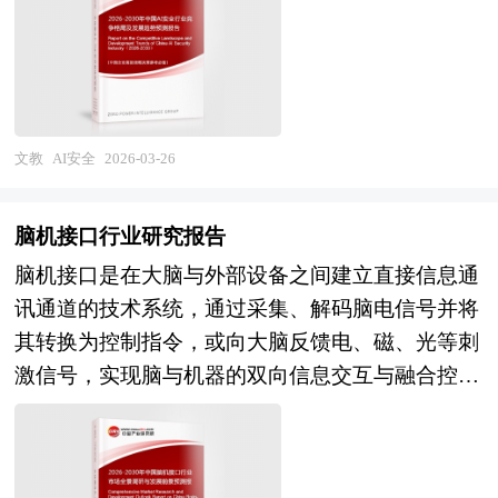
法规与社会价值观，为AI技术的规模化应用与产业
张转向存量深耕，客单价提升与复购价值挖掘成为
健康发展提供安全保障。从产业范畴来看，AI安全
增长核心逻辑；消费行为层面，新一代新人呈现
行业涵盖上游基础技术与工具（对抗样本检测、模
出"重体验轻排场、重个性轻传统、重性价比轻品
型可解释性、隐私计算、安全芯片、可信执行环
牌"的鲜明特征，目的地婚礼、小型精致婚宴、国
境），中游安全产品与服务（AI安全测评平台、模
潮中式婚礼等细分形态快速崛起，传统婚庆公司的
文教
AI安全
2026-03-26
型风险管理、数据安全治理、AI防火墙、内容审核
套餐化服务模式面临严峻挑战；产业格局层面，市
系统），以及下游行业应用与合规咨询（金融风控
场高度分散，区域性中小机构占据主体，但互联网
脑机接口行业研究报告
AI安全、自动驾驶安全、医疗AI合规、内容生成审
平台、酒店集团、文旅企业等跨界力量加速入局，
脑机接口是在大脑与外部设备之间建立直接信息通
核、AI伦理治理）的完整产业链条。按照安全层级
推动行业从分散竞争向生态整合演变。值得关注的
讯通道的技术系统，通过采集、解码脑电信号并将
可分为数据安全、模型安全、系统安全与应用安
是，短视频与直播重塑获客渠道与决策路径，小红
其转换为控制指令，或向大脑反馈电、磁、光等刺
全，按照技术类型则形成对抗防御、可解释AI、隐
书、抖音等内容平台成为婚礼灵感来源与服务商筛
激信号，实现脑与机器的双向信息交互与融合控
私保护AI、AI伦理治理等多元矩阵。随着生成式AI
选主阵地，数字化工具在婚礼场景设计、供应商协
制。本报告所研究的脑机接口行业，涵盖非侵入式
爆发与AI应用渗透加速，AI安全正从学术研究向产
同、现场执行管理等环节的应用逐步深化，但服务
（脑电帽、近红外等）、半侵入式（皮层脑电等）
业刚需、从被动防御向主动治理转变，其产业边界
标准化缺失、人才流动性高、供应链整合难度大等
与侵入式（微电极阵列、神经芯片等）三大技术路
不断向AI对齐、超级智能安全等前沿领域延伸。
结构性痛点依然突出。 展望未来，中国婚庆服务