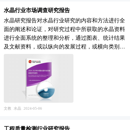
经济信息中心、国务院发展研究中心、工信部、中
信贷额度； 6、创业板上市发行人的披露要求较为
国行业研究网、全国及海外多种相关报纸杂志的基
水晶行业市场调查研究报告
严格，使公司的效率得以提高，藉以改善公司的监
础信息等公布和提供的大量资料和数据，客观、多
水晶研究报告对水晶行业研究的内容和方法进行全
控、资讯管理及营运系统，公司运作更加规范。
角度地对中国碳排放市场进行了分析研究。报告在
面的阐述和论证，对研究过程中所获取的水晶资料
7、通过创业板上市融资筹集资本，使企业快速健
总结中国碳排放发展历程的基础上，结合新时期的
进行全面系统的整理和分析，通过图表、统计结果
康发展，做大做强，成为长寿百年企业。 我国企
各方面因素，对中国碳中和的发展趋势给予了细致
及文献资料，或以纵向的发展过程，或横向类别分
业创业板上市可以考虑在深圳企业板、美国纳斯达
和审慎的预测论证。报告资料详实，图表丰富，既
析提出论点、分析论据，进行论证。水晶报告绝对
克等多个证券交易市场，每个市场的创业板上市条
有深入的分析，又有直观的比较，为碳中和相关企
如实地反映客观情况，叙述、说明、推断、引用均
件与实施过程均有所不同。 在这里我们就国内钓
业在激烈的市场竞争中洞察先机，能准确及时的针
恰如其分。文字、用词应力求准确。研究报告的文
具行业企业在国内创业板上市常见问题和具体操作
对自身环境调整经营策略。
字也简单、明了、通顺、流畅，既明白如话，又把
给出建议，除此之外针对企业存在的特定问题给出
研究的效果准确地、科学地表达出来。水晶研究报
相应的解答方案。这对于有意创业板上市的企业具
告以行业为研究对象，并基于行业的现状，行业经
有极好的参考价值和指导意义。
济运行数据，行业供需现状，行业竞争格局，重点
文教
水晶
2024-05-06
企业经营分析，行业产业链分析，市场集中度等现
实指标，分析预测行业的发展前景和投资价值。通
工程质量检测行业研究报告