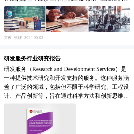
响显著增强，产业间的竞争层次和深度也发生了变
化。因此，科学预测产业发展趋势和空间变化态
势，对产业发展和规划具有重要的意义。中研普华
拥有20年的产业规划、细分市场研究及大量项目运
文教
棋牌
2024-05-08
作经验，业务覆盖全球。累积200多个产业园区规
划落地项目案例，拥有丰富的产业园区、特色小
研发服务行业研究报告
镇、田园综合体、文旅地产、智慧物流、乡村振兴
研发服务（Research and Development Services）是
等类型项目规划经验。 中研普华24年的产业研究
一种提供技术研究和开发支持的服务。这种服务涵
服务经验，形成了独特的产业研究及战略投资一体
盖了广泛的领域，包括但不限于科学研究、工程设
化服务体系，涉及8000多个细分行业，积累了数十
计、产品创新等，旨在通过科学方法和创新思维，
万份行业研究报告数据库、服务了10000多家企事
为客户提供解决问题和创造价值的技术方案。 本
业单位，现已成为中国最具影响力的产业研究咨询
报告由中研普华的资深专家和研究人员通过长期周
综合服务机构。集团下属研究院的产业研究报告在
密的市场调研，参考国家统计局、国家商务部、国
大量周密的市场调研基础上，主要依据了国家统计
家发改委、国务院发展研究中心、行业协会、中国
局、国家商务部、国家市场监督管理总局、国家发