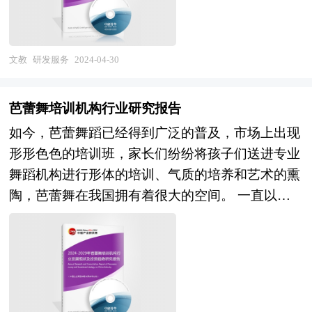
行业研究网、全国及海外专业研究机构提供的大量
改委、国家经济信息中心、国务院发展研究中心、
权威资料，并对多位业内资深专家进行深入访谈的
国家海关总署、中国经济景气监测中心、中国行业
基础上，通过与国际同步的市场研究工具、理论和
研究网、国内外相关报刊杂志的基础信息以及棋牌
文教
研发服务
2024-04-30
模型撰写而成。全面而准确地为您从行业的整体高
专业研究单位等公布和提供的大量资料。对我国棋
度来架构分析体系。让您全面、准确地把握整个研
牌的行业现状、市场各类经营指标的情况、重点企
芭蕾舞培训机构行业研究报告
发服务行业的市场走向和发展趋势。 本报告专
业状况、区域市场发展情况等内容进行详细的阐述
如今，芭蕾舞蹈已经得到广泛的普及，市场上出现
业！权威！报告根据研发服务行业的发展轨迹及多
和深入的分析，着重对棋牌业务的发展进行详尽深
形形色色的培训班，家长们纷纷将孩子们送进专业
年的实践经验，对中国研发服务行业的内外部环
入的分析，并根据棋牌行业的政策经济发展环境对
舞蹈机构进行形体的培训、气质的培养和艺术的熏
境、行业发展现状、产业链发展状况、市场供需、
棋牌行业潜在的风险和防范建议进行分析。
陶，芭蕾舞在我国拥有着很大的空间。 一直以
竞争格局、标杆企业、发展趋势、机会风险、发展
《2024年版棋牌产业规划专项研究报告》由中研产
来，芭蕾舞（ballet）都被认为是一门表演细腻、魅
策略与投资建议等进行了分析，并重点分析了我国
业规划院领衔制作，精英专家团队在上千个重大项
力无穷的艺术。优雅的舞姿、轻盈的跳跃以及富有
研发服务行业将面临的机遇与挑战，对研发服务行
目积累了宝贵经验，为项目成功落地保驾护航。中
韵味的脚尖旋转能够将人带入梦幻般的艺术境界。
业未来的发展趋势及前景作出审慎分析与预测。是
研产业规划院率先在业内提出“全流程一体化”综合
芭蕾的精致、优雅和难度，让它拥有“舞蹈艺术皇
研发服务企业、学术科研单位、投资企业准确了解
解决方案，提供从前期拿地策划、定位策划、概念
冠之珠”的美称。 如今，芭蕾舞蹈已经得到广泛的
行业最新发展动态，把握市场机会，正确制定企业
规划、空间规划、总体规划、城市设计、建筑设