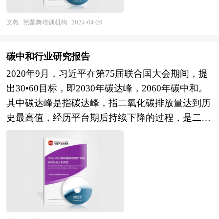
普及，开始出现形形色色的培训班，家长们纷纷将
发展战略的必备参考工具，极具参考价值！
计、景观设计、IP设计、商业模式设计、招商、投
孩子们送进芭蕾舞培训班，进行形体的培训、气质
文教
芭蕾舞培训机构
2024-04-29
资、运营等一系列咨询服务。
的培养和艺术的熏陶。 本研究咨询报告由中研普
华咨询公司领衔撰写，在大量周密的市场调研基础
碳中和行业研究报告
上，主要依据了国家统计局、国家商务部、国家发
2020年9月，习近平在第75届联合国大会期间，提
改委、国家经济信息中心、国务院发展研究中心、
出30•60目标，即2030年碳达峰，2060年碳中和。
国家海关总署、全国商业信息中心、中国经济景气
其中碳达峰是指碳达峰，指二氧化碳排放量达到历
监测中心、中国行业研究网以及国内外多种相关报
史最高值，经历平台期后持续下降的过程，是二氧
刊杂志媒体提供的最新研究资料。本报告对国内外
化碳排放量由增转降的历史拐点。而碳达峰这是指
芭蕾舞培训机构行业的发展状况进行了深入透彻地
碳中和是指企业、团体或个人测算在一定时间内直
分析，对我国行业市场情况、技术现状、供需形势
接或间接产生的温室气体排放总量，然后通过植物
作了详尽研究，重点分析了国内外重点企业、行业
造树造林、节能减排等形式，抵消自身产生的二氧
发展趋势以及行业投资情况，报告还对芭蕾舞培训
化碳排放量，实现二氧化碳“零排放”。 碳中和的提
机构下游行业的发展进行了探讨，是芭蕾舞培训机
出，根本旨在谋求发展的基础上节能减排，为此能
构及相关企业、投资部门、研究机构准确了解目前