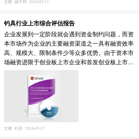
源绿色低碳发展由为关键，必须加快形成节约资源
文教
碳中和
2024-05-11
中国市场发展动态，把握芭蕾舞培训机构行业发展
和保护环境的产业结构、生产方式、生活方式、空
方向，为企业经营决策提供重要参考的依据。
间格局，走生态优先、绿色低碳的高质量发展道
钓具行业上市综合评估报告
路，如此才能确保如期实现碳达峰、碳中和。 在
企业发展到一定阶段就会遇到资金制约问题，而资
碳中和的提出后，全球节能减排事业步入一个新阶
本市场作为企业的主要融资渠道之一具有融资效率
段，越来越多的国家相应号召加入减排队伍；越来
高、规模大、限制条件少等众多优势。由于资本市
越多的企业也开始谋划节能减排，技术创新，也做
场融资进限于创业板上市企业和首发创业板上市企
出了许多成绩。 在双碳背景下，我国的各行各业
业，企业的创业板上市问题就变得十分关键。 企
都受到了不同程度的影响，一方面钢铁、石化、发
业创业板上市有以下好处： 1、创业板上市时及日
电等行业受到了较大的挑战，对于自身的发展有着
后均有机会筹集资金，以获得资本扩展业务； 2、
更高要求，被倒逼转型。而另一方面双碳又激发了
扩大股东基础，使公司的股票在买卖时有较高的流
新的需求，给金融、环保、新能源等行业提供新的
通量； 3、向员工授予购股权作为奖励和承诺，增
发展机遇， 本研究咨询报告由中研普华咨询公司
加员工的归属感； 4、提高公司（发行人）在市场
领衔撰写，在大量周密的市场调研基础上，主要依
上地位及知名度，赢取顾客信供应商的信赖； 5、
文教
钓具
2024-05-27
据了国家统计局、国家商务部、国家发改委、国家
增加公司的透明度，有助于银行以较有利条款批出