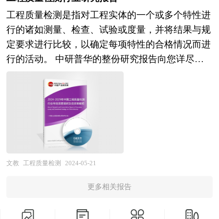
过最深入的数据挖掘，对行业进行严谨分析，从多
工程质量检测是指对工程实体的一个或多个特性进
个角度去评估企业市场地位，准确挖掘企业的成长
行的诸如测量、检查、试验或度量，并将结果与规
性，已经为众多企业带来了最专业的研究和最有价
定要求进行比较，以确定每项特性的合格情况而进
值的咨询服务过程。 本研究咨询报告由中研普华
行的活动。 中研普华的整份研究报告向您详尽描
咨询公司领衔撰写，在大量周密的市场调研基础
述您所处的行业形势，为您提供详尽的内容。中研
上，主要依据了国家统计局、国家商务部、国家发
普华在其多年的行业研究经验基础上建立起了完善
改委、国家经济信息中心、国务院发展研究中心、
的产业研究体系，一整套的产业研究方法一直在业
国家海关总署、全国商业信息中心、中国经济景气
内处于领先地位，是目前国内覆盖面最全面、研究
监测中心、中国行业研究网以及国内外多种相关报
最为深入、数据资源最为强大的行业研究报告系
刊杂志媒体提供的最新研究资料。本报告对国内外
列。报告充分体现了中研普华所特有的与国际接轨
水晶行业的发展状况进行了深入透彻地分析，对我
的咨询背景和专家智力资源的优势，以客户需求为
文教
工程质量检测
2024-05-21
国行业市场情况、技术现状、供需形势作了详尽研
导向，以行业为主线，全面整合行业、市场、企业
究，重点分析了国内外重点企业、行业发展趋势以
更多相关报告
等多层面信息源。依据权威数据和科学的分析体
及行业投资情况，报告还对水晶下游行业的发展进
系，在研究领域上突出全方位特色，着重从行业发
行了探讨，是水晶及相关企业、投资部门、研究机