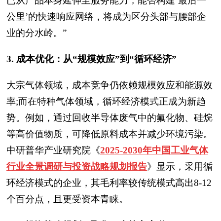
已从产品本身延伸至服务能力，能否构建‘最后一
公里’的快速响应网络，将成为区分头部与腰部企
业的分水岭。”
3. 成本优化：从“规模效应”到“循环经济”
大宗气体领域，成本竞争仍依赖规模效应和能源效
率;而在特种气体领域，循环经济模式正成为新趋
势。例如，通过回收半导体废气中的氟化物、硅烷
等高价值物质，可降低原料成本并减少环境污染。
中研普华产业研究院
《
2025-2030年中国工业气体
行业全景调研与投资战略规划报告
》
显示，采用循
环经济模式的企业，其毛利率较传统模式高出8-12
个百分点，且更受资本青睐。