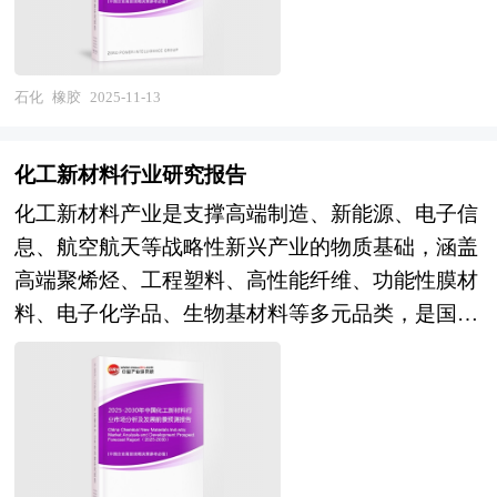
与我国制造业向中高端迈进的双重背景下，橡胶产
的兼并重组将更加规范化和专业化。 企业并购包
业的战略价值已超越传统基础原材料属性，成为衡
括兼并与收购。公司兼并是指经由转移公司所有权
量汽车、工程机械、轨道交通等支柱产业链自主可
的形式，一家或多家公司的全部资产与责任不需经
石化
橡胶
2025-11-13
控能力的核心环节。 当前，中国橡胶产业正处于
过清算都转移为另一公司所有，而接受全部资产与
结构性调整深化与绿色转型攻坚的关键发展阶段。
责任的另一公司仍然完全以自身名义继续运行。公
化工新材料行业研究报告
天然橡胶板块面临东南亚主产区供应波动、国内种
司收购则是指一家公司经由收购另一公司的股票或
化工新材料产业是支撑高端制造、新能源、电子信
植面积瓶颈及气候适应性挑战，原料自给率与战略
股份等方式，取得该另一公司的控制权或管理权。
息、航空航天等战略性新兴产业的物质基础，涵盖
储备体系建设仍是产业安全的底层命题；合成橡胶
企业在并购及资产重组活动中会涉及到诸多专业问
高端聚烯烃、工程塑料、高性能纤维、功能性膜材
领域则受原油价格波动与"双碳"目标约束，传统石
题，比如并购目标公司的选定，目标公司资产估
料、电子化学品、生物基材料等多元品类，是国民
油基工艺加速向生物基、可循环技术路线切换，产
值，并购重组方式的选择、融资方式的选择，并购
经济基础性、先导性产业的核心组成部分。当前，
品同质化竞争向差异化、高性能化演进成为企业生
成本的控制，并购的法律问题等等，面对这些问
我国化工新材料产业已形成规模全球领先的体量优
存法则。下游轮胎行业作为橡胶消费的核心引擎，
题，企业内部因缺乏专业人才往往难以正确处理，
势，但结构性矛盾依然突出：通用树脂产能过剩与
正经历从规模扩张向质量效益转型的阵痛，绿色轮
因而必须委托专业的顾问机构协助。 本报告由中
高端特种材料供给不足并存，部分关键品类对外依
胎法规升级、新能源汽车配套需求、海外产能布局
研普华咨询公司领衔撰写，在大量周密的市场调研
存度仍处于高位；区域布局高度集中于东部沿海，
重构，倒逼全产业链协同创新。与此同时，废橡胶