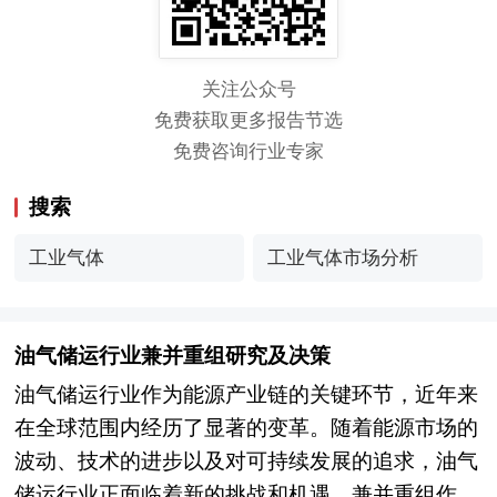
关注公众号
免费获取更多报告节选
免费咨询行业专家
搜索
工业气体
工业气体市场分析
油气储运行业兼并重组研究及决策
油气储运行业作为能源产业链的关键环节，近年来
在全球范围内经历了显著的变革。随着能源市场的
波动、技术的进步以及对可持续发展的追求，油气
储运行业正面临着新的挑战和机遇。兼并重组作为