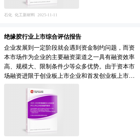
基础上，主要依据了国家统计局、国家海关总署、
中西部产能承接与特色化发展路径尚在探索；产业
循环利用体系在政策强力推动下从散乱走向规范，
国家发改委、国家商务部、油气储运行业相关协
链上下游协同从松散交易走向战略绑定，但核心催
石化
化工新材料
2025-11-11
再生橡胶、胶粉改性、热裂解等技术路径的工业化
会、中国行业研究网等国家部门、行业协会、国内
化剂、精密聚合工艺及高端检测装备的自主可控能
突破，为产业闭环发展打开新维度。 展望未来，
外相关报刊杂志发表公布的基础信息以及专业研究
力仍是制约产业韧性的关键短板。政策端呈现"强
技术创新与需求升级将驱动橡胶产业向高端化、绿
绝缘胶行业上市综合评估报告
机构公布和提供的大量资料，对我国油气储运行业
材、增化、减油"的战略转向，"双碳"约束与环保
色化、智能化方向系统性跃迁。技术层面，溶聚丁
的发展状况、竞争情况、发展趋势、行业技术等背
企业发展到一定阶段就会遇到资金制约问题，而资
监管趋严倒逼绿色化转型，但技术突破与规模化应
苯橡胶、稀土顺丁橡胶等高性能合成技术持续突
景进行了分析，并重点分析了我国油气储运行业兼
本市场作为企业的主要融资渠道之一具有融资效率
用的协同机制仍需完善。 未来五年，技术革命与
破，提升国产替代能力；天然橡胶种植领域，抗逆
并重组机会，以及中国油气储运行业兼并重组将面
高、规模大、限制条件少等众多优势。由于资本市
新兴需求将重塑产业增长范式。新能源革命驱动锂
高产新品种选育与智能割胶装备的应用将缓解劳动
临的挑战。报告还对国内外的油气储运行业兼并重
场融资进限于创业板上市企业和首发创业板上市企
电池材料、光伏封装材料进入持续景气周期，人形
力短缺与成本压力；绿色化进程上，生物基异戊橡
组案例分析，并对油气储运行业兼并重组趋势进行
业，企业的创业板上市问题就变得十分关键。 企
机器人、低空经济等未来产业崛起催生轻量化材料
胶、蒲公英橡胶等替代资源从实验室走向中试，产
了趋向研判，本报告定期对油气储运行业运行和兼
业创业板上市有以下好处： 1、创业板上市时及日
与高性能工程塑料的爆发式增长；AI算力基建与半
品碳足迹追溯体系与绿色工厂认证将全面重塑行业
并重组事件进行监测，数据保持动态更新，是油气
后均有机会筹集资金，以获得资本扩展业务； 2、
导体国产替代拉动电子化学品、特种气体需求结构
竞争规则。需求层面，新能源汽车轻量化对特种橡
储运相关企业、科研单位、投资机构等单位准确了
扩大股东基础，使公司的股票在买卖时有较高的流
性扩容。产业组织向"基础材料高性能化、高端材
胶提出更高标准，航空航天、轨道交通等高端装备
解目前油气储运行业兼并重组动态，把握企业定位
通量； 3、向员工授予购股权作为奖励和承诺，增
料自主化、未来材料引领化"演进，茂金属聚烯
国产化释放高性能密封、减震材料增量空间，医疗
和发展方向不可多得的精品。除提供《2025-2030
加员工的归属感； 4、提高公司（发行人）在市场
烃、长链尼龙、聚苯硫醚等工程树脂加速突破，生
健康领域对医用级硅胶制品的需求持续扩容，推动