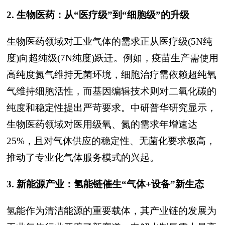
2. 生物医药：从“医疗级”到“细胞级”的升级
生物医药领域对工业气体的需求正从医疗级(5N纯
度)向超纯级(7N纯度)跃迁。例如，疫苗生产需使用
高纯度氮气维持无菌环境，细胞治疗需依赖超纯氧
气维持细胞活性，而基因编辑技术则对二氧化碳的
纯度和稳定性提出严苛要求。中研普华研究显示，
生物医药领域对医用级氧、氮的需求年增速达
25%，且对气体供应的稳定性、无菌化要求极高，
推动了专业化气体服务模式的兴起。
3. 新能源产业：氢能链催生“气体+设备”新生态
氢能作为清洁能源的重要载体，其产业链的发展为