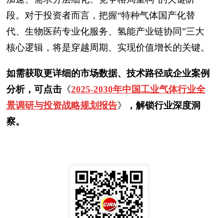
段。对于投资者而言，把握“特种气体国产化替
代、生物医药专业化服务、氢能产业链协同”三大
核心逻辑，将是穿越周期、实现价值增长的关键。
如需获取更详细的市场数据、技术路径或企业案例
分析，可点击
《
2025-2030年中国工业气体行业全
景调研与投资战略规划报告
》
，解锁行业深度洞
察。