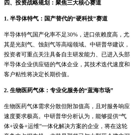
四、投资战略规划：聚焦三大核心赛道
1. 半导体特气：国产替代的“硬科技”赛道
半导体特气国产化率不足30%，进口依赖度高，尤
其是光刻气、蚀刻气等高端领域。中研普华建议，
投资者可重点关注具备自主研发能力、已进入头部
半导体企业供应链的气体企业，其技术迭代速度和
客户粘性将决定长期价值。
2. 生物医药气体：专业化服务的“蓝海市场”
生物医药气体需求分散但附加值高，且对服务响应
速度要求极高。中研普华分析认为，能够提供“气
体+设备+运维”一体化解决方案的企业，将在这轮