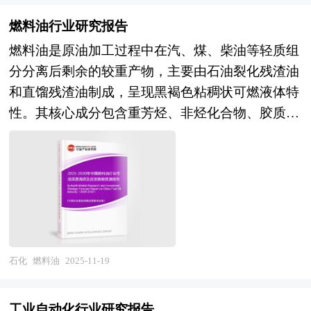
胶产品生产企业、经销商、行业管理部门以及拟进
资文件准备。 2、中研普华作为买方顾问提供的服
织的权威统计资料。我们对化工新材料行业进行了
重产品的质量和安全。同时，借助跨境电商、直播
入该行业的投资者具有重要的参考价值，对于研究
务内容： 财务及税务尽职调查、目标公司价值分
燃料油行业研究报告
长期追踪，结合我们对化工新材料相关企业的调查
电商等新零售模式拓展销售渠道，构建内外贸一体
我国橡胶行业发展规律、提高企业的运营效率、促
析和定价策略制定；协助政府沟通和审批、谈判支
燃料油是原油加工过程中在汽、煤、柴油等轻质组
研究，对我国化工新材料行业发展现状与前景、市
化的营销体系，推动园区国际化、高端化发展。
进企业的发展壮大有学术和实践的双重意义。
持和审阅投资文件，确定并购条件；协助买方筹
分分离后剩余的较重产物，主要由石油裂化残渣油
场竞争格局与形势、赢利水平与企业发展、投资策
"产业园区"是执行城市产业职能的重要空间形态，
集、获得、使用必要的资金、提出具体的收购建
和直馏残渣油制成，呈现黑褐色粘稠状可燃液体特
略与风险预警、发展趋势与规划建议等进行深入研
园区在改善区域投资环境、引进外资、促进产业结
议；审阅当地评估师对于目标公司的资产评估报
性。其核心成分包含重芳烃、非烃化合物、胶质及
究，并重点分析了化工新材料行业的前景与风险。
构调整和发展经济等方面发挥积极的辐射、示范和
告；财务模型的构建和目标公司价值分析、提供交
沥青质，具有黏度适中、流动性好、热值高、燃烧
报告揭示了化工新材料市场潜在需求与潜在机会，
带动作用，成为城市经济腾飞的助推器。产业园区
易架构的设计建议；将审慎性调查的结果反映在各
完全且腐蚀性小的特点，这些特性使其成为工业燃
为战略投资者选择恰当的投资时机和公司领导层做
是区域经济发展、产业调整和升级的重要空间聚集
项交易的法律文书中、协助各项法律文书的成文；
烧设备的重要能源。 作为炼油工艺的终端产品，
战略规划提供准确的市场情报信息及科学的决策依
形式，担负着聚集创新资源、培育新兴产业、推动
编制相关的并购公告，提出一个完善、操作性强并
燃料油的品质受原油类型、加工技术及深度多重因
据，同时对银行信贷部门也具有极大的参考价值。
城市化建设等一系列的重要使命。园区的具体形式
符合收购方需要和自身条件的收购计划，在收购方
素影响，其应用场景覆盖电力发电、船舶动力、钢
多种多样，主要包括高新区、开发区、科技园、工
委托的情况下代理完成收购计划。
铁冶炼、建材生产及石油化工等领域，成为现代工
业区、产业基地、特色产业园等以及近来各地陆续
业体系中不可或缺的能源载体。 燃料油研究报告
石化
燃料油
2025-11-19
提出的产业新城、科技新城等。 产业园区作为产
对燃料油行业研究的内容和方法进行全面的阐述和
业集群的要载体和组成部分，现在园区经济效应已
论证，对研究过程中所获取的燃料油资料进行全面
引起越来越多人关注。国内外产业园区发展成功案
工业自动化行业研究报告