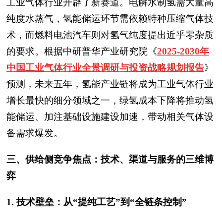
工业气体行业开辟了新赛道。电解水制氢需大量高
纯度水蒸气，氢能储运环节需依赖特种压缩气体技
术，而燃料电池汽车则对氢气纯度提出近乎零杂质
的要求。根据中研普华产业研究院
《
2025-2030年
中国工业气体行业全景调研与投资战略规划报告
》
预测，未来五年，氢能产业链将成为工业气体行业
增长最快的细分领域之一，绿氢成本下降将推动氢
能储运、加注基础设施建设加速，带动相关气体设
备需求爆发。
三、供给侧竞争焦点：技术、渠道与服务的三维博
弈
1. 技术壁垒：从“提纯工艺”到“全链条控制”