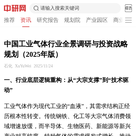
请输入搜索关键词
推荐
资讯
研究报告
规划院
产业园区
商业计划
中国工业气体行业全景调研与投资战略
规划（2025年版）
石化
XuYuWei
2025/11/24
一、行业底层逻辑重构：从“大宗支撑”到“技术驱
动”
工业气体作为现代工业的“血液”，其需求结构正经
历根本性转变。传统钢铁、化工等大宗气体消费领
域增速放缓，而半导体、生物医药、新能源等新兴