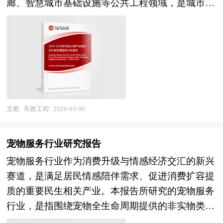
廊、智慧城市基础设施等公共工程领域，是城市正
式将从单仓运营走向网络化调度，参考三菱商事
响显著增强，产业间的竞争层次和深度也发生了变
华咨询公司领衔撰写，在大量周密的市场调研基础
常运行和居民生活品质保障的基础性、先导性产
WareX平台模式，通过数字化匹配供需，整合社会
化。因此，科学预测产业发展趋势和空间变化态
上，主要依据了国家统计局、国家商务部、国家发
业。从产业属性看，市政工程兼具公共产品属性与
闲置地下室、车库、仓储空间，构建轻资产、高效
势，对产业发展和规划具有重要的意义。中研普华
改委、国家经济信息中心、国务院发展研究中心、
市场化运作特征，既承担着政府提供公共服务、保
率的分布式仓储网络，同时接入即时零售、社区团
拥有28年的产业规划、细分市场研究及大量项目运
国家海关总署、全国商业信息中心、中国经济景气
障城市安全的职能，又通过特许经营、政府购买服
购、同城配送生态，实现"空间+物流+服务"一体
作经验，业务覆盖全球。累积300多个产业园区规
监测中心、中国行业研究网、全国及海外多种相关
务、PPP等模式引入社会资本参与建设和运营，形
化。融合化维度，共享小型仓库将与不动产资管、
划落地项目案例，拥有丰富的产业园区、特色小
报刊杂志的基础信息以及专业研究单位等公布和提
成多元化的投融资和治理体系。作为固定资产投资
社区商业、灵活办公、二手经济等业态深度耦合，
镇、田园综合体、文旅地产、智慧物流、乡村振兴
供的大量资料，结合中研普华公司对赛马相关企业
的重要领域，市政工程行业的发展与城镇化进程、
成为城市"15分钟生活圈"的有机组成部分，通过数
文教
市政工程
2026-03-06
等类型项目规划经验。 中研普华28年的产业研究
和科研单位等的实地调查，对国内外赛马行业的供
城市更新行动、生态文明建设及财政金融政策深度
据沉淀分析社区消费特征，反向赋能商业选址与供
服务经验，形成了独特的产业研究及战略投资一体
给与需求状况、相关行业的发展状况、市场消费变
绑定，其建设水平直接关系到城市综合承载能力、
应链管理。 本研究咨询报告由中研普华咨询公司
化服务体系，涉及8000多个细分行业，积累了数十
宠物服务行业研究报告
化等进行了分析。重点研究了主要赛马品牌的发展
运行效率和宜居程度，是推进以人为核心的新型城
领衔撰写，在大量周密的市场调研基础上，主要依
万份行业研究报告数据库、服务了20多万家企事业
宠物服务行业作为消费升级与情感经济交汇的新兴
状况，以及未来中国赛马行业将面临的机遇以及企
镇化和实现城市治理现代化的关键支撑。 当前，
据了国家统计局、国家商务部、国家发改委、国家
单位，现已成为中国最具影响力的产业研究咨询综
赛道，是满足居民情感陪伴需求、促进消费扩容提
业的应对策略。报告还分析了赛马市场的竞争格
我国市政工程产业正处于从大规模增量建设向存量
经济信息中心、国务院发展研究中心、国家海关总
合服务机构。集团下属研究院的产业研究报告在大
质的重要民生相关产业。本报告所研究的宠物服务
局，行业的发展动向，并对行业相关政策进行了介
提质改造转型的关键阶段，发展逻辑与商业模式面
署、全国商业信息中心、中国经济景气监测中心、
量周密的市场调研基础上，主要依据了国家统计
行业，是指围绕宠物全生命周期提供的非实物类服
绍和政策趋向研判，是赛马生产企业、科研单位、
临深刻变革。在建设任务方面，经过改革开放以来
中国行业研究网、全国及海外相关报刊杂志的基础
局、国家商务部、国家市场监督管理总局、国家发
务产业，涵盖宠物医疗（诊疗、手术、预防保