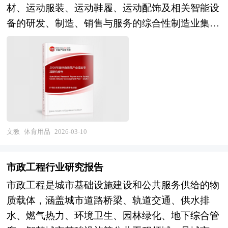
数据孤岛与跨平台互认机制缺失制约行业协同效
材、运动服装、运动鞋履、运动配饰及相关智能设
球范围内，赛马运动已形成完整的产业链条，涵盖
率。与此同时，行业标准缺失、消防合规成本高、
备的研发、制造、销售与服务的综合性制造业集
育马、训练、竞赛、博彩、媒体转播与马主经济等
物业协调难度大、资本退出路径不清晰等瓶颈依然
群。作为体育产业的基础支撑和制造业的重要组成
多个环节，英国、法国、美国、日本、澳大利亚及
突出，制约规模化复制与下沉市场渗透。 未来，
部分，其产业链条横跨新材料研发、工业设计、智
中国香港等地均为赛马产业成熟区域。马主构成多
共享小型仓库行业将沿专业化、品牌化、平台化、
能制造、品牌营销、渠道零售及运动服务等多个环
元，包括个人、团体、贵族乃至国际资本，无论背
融合化四条主线加速演进。专业化维度，行业将从
节，产品应用场景覆盖专业竞技、大众健身、户外
景如何，在赛事规则面前享有平等竞争机会，体现
通用型空间租赁转向场景化解决方案，针对红酒存
运动、校园体育及运动康复等多元领域。当前，体
了赛马文化的包容性与竞技精神。由于部分赛事如
储、奢侈品养护、医疗器械托管等高价值场景，提
育用品产业正从传统的功能型装备制造向科技赋
障碍赛和跳栏赛存在较高风险，对马匹跳跃能力与
供恒温恒湿、防震防尘、安防监控的定制化服务，
能、时尚表达、健康服务与数字生态深度融合的现
文教
体育用品
2026-03-10
人马配合度要求极高，因此赛事安全与动物福利日
通过技术壁垒与专业认证构建溢价能力。品牌化维
代产业形态加速演进，成为体育强国建设、健康中
益受到重视。随着现代管理与科技手段的引入，赛
度，头部企业将通过连锁加盟、并购整合、资产证
国战略与消费升级浪潮交汇的重要经济增长极。
马运动在赛事组织、马匹健康管理、基因优化及公
市政工程行业研究报告
券化等方式加速市场集中，建立覆盖选址评估、空
产业规划一般包括产业发展现状、产业特征分析、
平竞赛监督等方面持续进步，既保留了传统贵族运
市政工程是城市基础设施建设和公共服务供给的物
间设计、智能运营、客户服务的标准化体系，打
产业发展目标和发展定位、产业发展重点方向、产
动的优雅气质，也融入了现代体育的规范性与大众
质载体，涵盖城市道路桥梁、轨道交通、供水排
造"空间即服务"的品牌心智，行业集中度有望从当
业空间引导和产业发展政策等。随着中国对外开放
娱乐属性，成为集体育竞技、文化传承与经济价值
水、燃气热力、环境卫生、园林绿化、地下综合管
前的极度分散走向适度集中。平台化维度，共享模
程度的深化，经济全球化和区域化对产业发展的影
于一体的全球性活动 。 本研究咨询报告由中研普