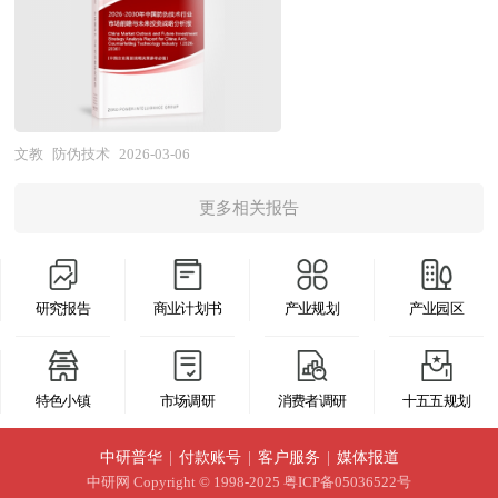
不足；民营企业在细分领域和专业技术服务方面保
应用场景已从传统的烟酒、药品、化妆品、证照票
划、城市设计、建筑设计、景观设计、IP设计、商
市及下沉市场的宠物服务网络，宠物医疗连锁化率
持活力，但市场准入壁垒和回款风险制约发展空
券等实体商品防伪，拓展至数字内容版权保护、供
业模式设计、招商、投资、运营等一系列咨询服
有所提升，部分头部品牌在标准化运营、数字化管
间。与此同时，行业面临建设标准体系滞后、智慧
应链溯源管理、工业互联网标识解析等数字经济基
务。 中研普华通过对体育用品行业长期跟踪监
理及会员体系建设方面取得突破，线上预约、上门
化水平不高、全生命周期管理理念薄弱、应急保障
础设施领域。作为典型的技术驱动型和标准规范型
测，分析体育用品行业需求、供给、经营特性、获
服务等新业态快速涌现，宠物保险渗透率稳步提
能力不足等深层挑战。 展望未来，市政工程产业
产业，防伪技术的发展与制假技术的迭代演进持续
取能力、产业链和价值链等多方面的内容，整合行
文教
防伪技术
2026-03-06
高。展望"十五五"时期，中国宠物服务行业将迎来
的发展将深度融入城市更新行动和韧性城市建设，
博弈，其有效性不仅取决于技术本身的复杂度和复
业、市场、企业、用户等多层面数据和信息资源，
消费分级与专业化升级共振的战略机遇。需求演进
呈现出"存量更新主导、系统治理深化、智慧赋能
更多相关报告
制难度，更依赖于全链条的防伪溯源体系构建、执
为客户提供深度的体育用品行业研究报告，以专业
维度，随着宠物老龄化趋势显现及精细化养宠理念
升级、绿色低碳转型"的演进趋势。在建设内容层
法监管力度及消费者防伪意识培育，是政府监管、
的研究方法帮助客户深入的了解体育用品行业，发
普及，专科医疗（肿瘤、牙科、心脏科）、康复护
面，以地下管网更新改造、海绵城市、雨污分流、
企业自律与技术防护相结合的社会系统工程。 当
现投资价值和投资机会，规避经营风险，提高管理
理及临终关怀等高端服务需求将快速增长，宠物服
智慧水务为重点的城市水系统治理将成为核心投资
研究报告
商业计划书
产业规划
产业园区
前，我国防伪技术行业正处于从传统物理防伪向数
和运营能力。体育用品行业报告是从事体育用品行
务消费将从"基础刚需"向"品质享受"跃迁；供给升
领域，以老旧小区改造、完整社区建设、无障碍环
字化智能防伪转型的关键阶段，技术创新与产业升
业投资之前，对体育用品行业相关各种因素进行具
级维度，连锁化、品牌化、数字化将成为行业主流
境建设为重点的城市人居环境提升将释放持续性需
级同步加速。在技术应用层面，激光全息、温变油
体调查、研究、分析，评估项目可行性、效果效益
发展方向，头部企业通过并购整合提升市场集中
特色小镇
市场调研
消费者调研
十五五规划
求，以综合管廊、智慧灯杆、智能交通基础设施为
墨、安全线、水印纸张等传统物理防伪技术仍占据
程度，提出建设性意见建议对策等，为体育用品行
度，标准化服务流程与专业人才培养体系将逐步建
重点的城市新型基础设施将加速布局，以垃圾焚烧
主流市场份额，但面临技术门槛降低、仿制手段升
业投资决策者和主管机关审批的研究性报告。以阐
中研普华
|
付款账号
|
客户服务
|
媒体报道
立；技术赋能维度，基于智能设备的远程健康监
发电、餐厨垃圾处理、建筑垃圾资源化利用为重点
级的压力；二维码防伪、RFID射频识别、NFC近
中研网
Copyright © 1998-2025 粤ICP备05036522号
述对体育用品行业的理论认识为主要内容，重在研
测、AI辅助诊疗决策及宠物行为分析，将推动服务