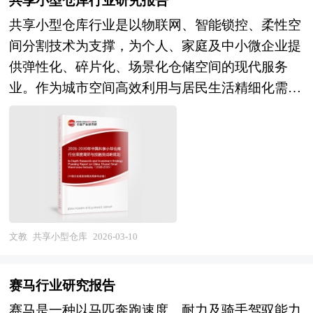
共享小型仓库行业研究报告
征。作为儿童认知发展、社交能力培养、情感陪伴
共享小型仓库行业是以物联网、智能锁控、柔性空
的重要载体，玩具产业不仅直接满足家庭育儿消费
间分割技术为支撑，为个人、家庭及中小微企业提
与儿童娱乐需求，更是文化创意输出、制造业升
供弹性化、碎片化、场景化仓储空间的现代服务
级、国际贸易平衡的重要组成，其产业属性兼具消
业。作为城市空间高效利用与居民生活精细化需求
费品制造业的规模效应与文化创意产业的创新性的
深度融合的创新业态，共享小型仓库不仅是破解居
双重特质。 在市场竞争日益激烈、新产品层出不
住空间不足、企业库存周转低效等痛点的关键解决
穷的今天，要开发一个新品并能迅速在市场上推广
方案，更是推动城市更新、激活存量资产、服务灵
其难度是可想而知的。只有经过科学的市场分析、
活就业经济的重要载体。在"十五五"时期消费升级
消费者分析、竞争对手的分析，做到有的放矢，才
深化、城市密度持续提升、企业轻资产运营需求迫
能使企业开发的新产品立于不败之地。企业在新产
切的宏观背景下，该行业已从传统的"迷你仓"概
品入市前需要对相关产品的市场做整体分析，了解
念，演进为融合智能管理、即时服务、多元增值的
竞争对手的市场状况，了解消费者的消费状况，给
文教
共享小型仓库
2026-03-10
综合性空间运营产业，其发展质量直接关系到城市
新产品找准市场切入点，实现企业预期目标。中研
治理精细化水平与居民生活幸福感的提升。 当
普华通过多个新产品上市调查项目的研究，对新品
赛马行业研究报告
前，中国共享小型仓库行业正处于市场爆发与结构
上市前企业找准市场定位和产品定位有着全新的认
赛马是一种以马匹奔跑速度、耐力及骑手驾驭能力