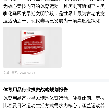
性分化并存的战略机遇期。市场格局层面，行业呈
识。中研普华针对不同客户需求度身定做不同的研
为核心竞技内容的体育运动，其历史可追溯至人类
现"大行业、小企业"的典型特征，区域性连锁品牌
究解决方案。针对普通的研究需求，公司运用国际
驯化马匹的早期文明阶段，是世界上最为古老的竞
与社区型单体店构成市场主体，以迷你考拉仓、大
认可的独创研究产品和统计分析方法论，用来提供
速活动之一。现代赛马已发展为一项高度组织化、
众迷你仓为代表的头部品牌通过标准化运营、数字
广泛的标准化数据和比较数据。如果研究要求比较
科学化的体育产业，主要形式包括平地赛马、障碍
化管理、品牌化营销加速规模化扩张，而大量中小
特殊，我们会针对特定市场专门设计研究解决方
赛马、越野赛马、轻驾车比赛和跳栏赛等，各类赛
运营者仍停留在"二房东"模式的粗放经营阶段，服
案。我们的研究人员熟悉各种访问方法的优缺点和
事均以竞速为核心评判标准，依据完成赛程的时间
务质量参差不齐、安全保障能力不足、专业运营人
适用的范围，在项目设计中能够灵活选择和组合各
决出胜负。 比赛通常在专用跑道上进行，赛段长
才短缺等问题突出。服务模式层面，行业已从个人
种研究方法。此外在长期的实践探索中，我们也总
度从1000米至7300米不等，根据马匹年龄、性别、
存放换季衣物、装修家具等基础场景，延伸至企业
结出各种适合于行业专项研究的模型,这些产品帮
负重及比赛类型设定不同组别，确保竞赛的公平性
库存周转、电商货品暂存、档案文件托管、红酒收
助客户综合广泛的信息，加以评估，判断发展机会
与专业性。赛马不仅是对马匹血统、体能与训练水
文教
赛马
2026-03-16
藏等多元化场景，用户从"被动选择"转向"主动定
并计划未来的市场营销活动。
平的综合检验，也高度依赖骑手的战术判断与临场
制"，对空间灵活性、环境可控性、服务即时性提
发挥，一匹优秀赛马必须具备优良的遗传基因，并
出更高要求。技术融合层面，24小时智能门禁、远
体育用品行业投资战略规划报告
持有可追溯父系与母系的血统证书，从周岁起经拍
程视频监控、温湿度物联网感知、AI驱动的空间优
体育用品产业是以满足体育运动、健身休闲、竞技
卖或私人交易进入训练体系，两至三岁开始参赛，
化算法等技术已初步应用，但整体渗透率仍较低，
比赛及日常运动生活方式需求为核心，涵盖运动器
退役后多数作为种马或繁殖母马延续血脉。 在全