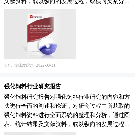
文献资料，或以纵向的发展过程，或横向类别分析
铂行业的市场走向和发展趋势。 报告对中国铂行
避经营风险，提高管理和运营能力。钢铁行业报告
提出论点、分析论据，进行论证。报告如实地反映
业的内外部环境、行业发展现状、产业链发展状
是从事钢铁行业投资之前，对钢铁行业各种相关因
客观情况，一切叙述、说明、推断、引用恰如其
况、市场供需、竞争格局、标杆企业、发展趋势、
素进行具体调查、研究、分析，评估项目可行性、
分，文字、用词表达准确，概念表述科学化。报告
机会风险、发展策略与投资建议等进行了分析，并
效果效益程度，提出建设性意见建议对策等，是钢
对行业相关各种因素进行具体调查、研究、分析，
重点分析了我国铂行业将面临的机遇与挑战。报告
铁行业投资决策者和主管机关审批的研究性报告。
洞察行业今后的发展方向、行业竞争格局的演变趋
将帮助铂企业、学术科研单位、投资企业准确了解
以阐述对钢铁行业的理论认识为主要内容，重在钢
势以及技术标准、市场规模、潜在问题与行业发展
铂行业最新发展动向，及早发现铂行业市场的空白
铁行业本质及规律性认识的研究。钢铁行业研究报
的症结所在，评估行业投资价值、效果效益程度，
石化
无味发胶浆
2022-03-21
点，机会点，增长点和盈利点……准确把握铂行业
告持续提供高价值服务，是企业了解各行业当前最
提出建设性意见建议，为行业投资决策者和企业经
未被满足的市场需求和趋势，有效规避铂行业投资
新发展动向、把握市场机会、做出正确投资和明确
营者提供参考依据。 本研究咨询报告由中研普华
风险，更有效率地巩固或者拓展相应的战略性目标
强化饲料行业研究报告
企业发展方向不可多得的精品资料。 本研究咨询
咨询公司领衔撰写，在大量周密的市场调研基础
市场，牢牢把握行业竞争的主动权。形成企业良好
强化饲料研究报告对强化饲料行业研究的内容和方
报告由中研普华咨询公司领衔撰写，在大量周密的
上，主要依据了国家统计局、国家商务部、国家发
的可持续发展优势。
法进行全面的阐述和论证，对研究过程中所获取的
市场调研基础上，主要依据了国家统计局、国家商
改委、国家经济信息中心、国务院发展研究中心、
强化饲料资料进行全面系统的整理和分析，通过图
务部、国家发改委、国务院发展研究中心、中国钢
国家海关总署、全国商业信息中心、中国经济景气
表、统计结果及文献资料，或以纵向的发展过程，
铁行业协会、中研普华产业研究院、全国及海外多
监测中心、中国行业研究网、全国及海外多种相关
或横向类别分析提出论点、分析论据，进行论证。
种相关报刊杂志以及专业研究机构公布和提供的大