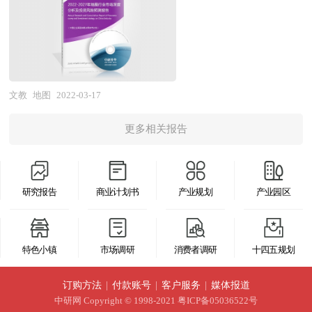
高精地图为例，5G时代自动驾驶、智能交通、智
心、国务院发展研究中心、国家海关总署、全国商
能车联等应用爆发，高精地图迎来爆发阶段，虽然
业信息中心、中国经济景气监测中心、中国行业研
有几十家拥有甲级测绘资质的企业，但真正有能力
究网以及国内外多种相关报刊杂志媒体提供的最新
做高精地图的却是凤毛麟角。 高精地图信息收集
研究资料。本报告对国内外强化饲料行业的发展状
与处理量远大于普通地图，需要配备激光雷达的数
文教
地图
2022-03-17
况进行了深入透彻地分析，对我国行业市场情况、
据采集车采集，需要应用机器视觉等AI技术对数据
技术现状、供需形势作了详尽研究，重点分析了国
更多相关报告
进行智能解析，难度高、投入大、门槛高。对于面
内外重点企业、行业发展趋势以及行业投资情况，
临业绩增长压力的传统图商来说，要真正做好智能
报告还对强化饲料下游行业的发展进行了探讨，是
地图难度是非常巨大的。如果做不好智能地图，在
强化饲料及相关企业、投资部门、研究机构准确了
研究报告
商业计划书
产业规划
产业园区
数据生产效率、覆盖能力上将被互联网地图玩家甩
解目前中国市场发展动态，把握强化饲料行业发展
开，同时因为在高精地图等业务上存在短板，因此
方向，为企业经营决策提供重要参考的依据。
很难满足智能时代各行各业的地图服务需求。 本
特色小镇
市场调研
消费者调研
十四五规划
研究咨询报告由中研普华咨询公司领衔撰写，在大
量周密的市场调研基础上，主要依据了国家统计
订购方法
|
付款账号
|
客户服务
|
媒体报道
局、国家商务部、国家发改委、国家经济信息中
中研网
Copyright © 1998-2021 粤ICP备05036522号