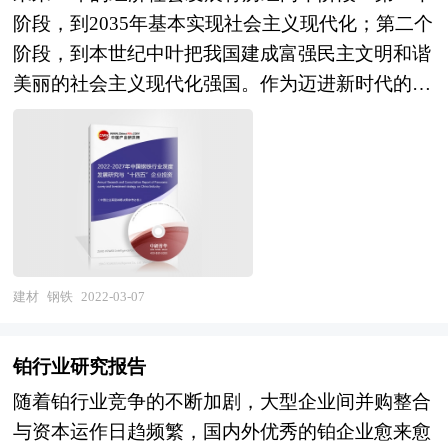
务，是企业了解各行业当前最新发展动向、把握市
阶段，到2035年基本实现社会主义现代化；第二个
场机会、做出正确投资和明确企业发展方向不可多
阶段，到本世纪中叶把我国建成富强民主文明和谐
得的精品资料。 本研究咨询报告由中研普华咨询
美丽的社会主义现代化强国。作为迈进新时代的第
公司领衔撰写，在大量周密的市场调研基础上，主
一个五年规划，“十四五”规划将开启未来30年经济
要依据了国家统计局、国家商务部、国家发改委、
社会发展的新征程。“十四五”规划是迈进新时代的
国家经济信息中心、国务院发展研究中心、国家海
第一个五年规划，是未来30年中国经济发展的新起
关总署、全国商业信息中心、中国经济景气监测中
点。本次十九届五中全会上，不同于以往五年规划
心、中国行业研究网、国内外相关报刊杂志的基础
建议单独的提出与审议，“十四五”规划的建议与
信息以及维生素专业研究单位等公布和提供的大量
2035年远景目标的建议一并被提出，足见“十四
资料。对我国维生素的行业现状、市场各类经营指
五”规划不仅是过往五年规划的延续，还将进一步
建材
钢铁
2022-03-07
标的情况、重点企业状况、区域市场发展情况等内
擘画未来15年乃至30年经济发展的新蓝图。 五年
容进行详细的阐述和深入的分析，着重对维生素业
规划是国家对经济社会发展的顶层设计，也是一种
务的发展进行详尽深入的分析，并根据维生素行业
铂行业研究报告
纲领性文件。目前中国也是世界上编制五年规划
的政策经济发展环境对维生素行业潜在的风险和防
随着铂行业竞争的不断加剧，大型企业间并购整合
（计划）最多的国家。“十四五”时期是我国经济社
范建议进行分析。最后提出研究者对维生素行业的
与资本运作日趋频繁，国内外优秀的铂企业愈来愈
会发展的重要历史性窗口期，是全面完成小康社会