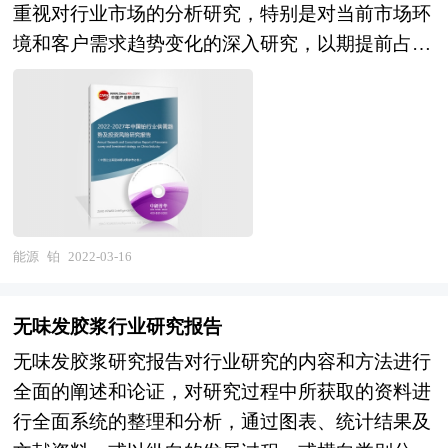
研究观点，以供投资决策者参考。
重视对行业市场的分析研究，特别是对当前市场环
建设战略目标，向全面实现社会主义现代化迈进承
境和客户需求趋势变化的深入研究，以期提前占领
上启下的关键时期，做好“十四五”规划编制工作意
市场，取得先发优势。正因为如此，一大批优秀品
义重大、影响深远。中研普华产业研究院在对“十
牌迅速崛起，逐渐成为行业中的翘楚。中研普华利
三五”以来社会经济发展形势和政策带动的发展成
用多种独创的信息处理技术，对铂行业市场海量的
果作进一步研究，对“十三五”时期钢铁行业发展的
数据进行采集、整理、加工、分析、传递，为客户
问题和难题做深入分析，并从2020年开始全面跟进
提供一揽子信息解决方案和咨询服务，最大限度地
相关规划的制定和研究工作，为钢铁行业规划指导
降低客户投资风险与经营成本，把握投资机遇，提
目标和钢铁发展方向提供有建设性的建议，为钢铁
高企业竞争力。 本报告利用中研普华长期对铂行
能源
铂
2022-03-16
行业发展提供准确的市场分析内容和研究成果。
业市场跟踪搜集的一手市场数据，同时依据国家统
中研普华通过对钢铁行业长期跟踪监测，分析钢铁
计局、国家商务部、国家发改委、国务院发展研究
行业需求、供给、经营特性、获取能力、产业链和
无味发胶浆行业研究报告
中心、行业协会、中国行业研究网、全国及海外专
价值链等多方面的内容，整合行业、市场、企业、
无味发胶浆研究报告对行业研究的内容和方法进行
业研究机构提供的大量权威资料，采用与国际同步
用户等多层面数据和信息资源，为客户提供深度的
全面的阐述和论证，对研究过程中所获取的资料进
的科学分析模型，全面而准确地为您从行业的整体
钢铁行业研究报告，以专业的研究方法帮助客户深
行全面系统的整理和分析，通过图表、统计结果及
高度来架构分析体系。让您全面、准确地把握整个
入的了解钢铁行业，发现投资价值和投资机会，规