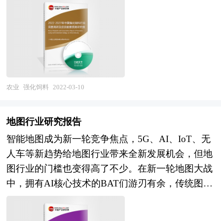
报纸杂志的基础信息等公布和提供的大量资料和数
强化饲料报告绝对如实地反映客观情况，叙述、说
量资料，对中国国家 “十三五”经济和社会运行和成
据，客观、多角度地对中国无味发胶浆市场进行了
明、推断、引用均恰如其分。文字、用词应力求准
果进行分析、产业链上下游行业发展状况、行业供
分析研究。报告在总结中国无味发胶浆行业发展历
确。研究报告的文字也简单、明了、通顺、流畅，
需形势、进出口等进行了深入研究，并重点分析了
程的基础上，结合新时期的各方面因素，对中国无
既明白如话，又把研究的效果准确地、科学地表达
中国钢铁行业发展状况和特点，以及“十四五”中国
味发胶浆行业的发展趋势给予了细致和审慎的预测
出来。强化饲料研究报告以行业为研究对象，并基
钢铁行业将面临的挑战、行业的区域发展状况与竞
论证。报告资料详实，图表丰富，既有深入的分
于行业的现状，行业经济运行数据，行业供需现
争格局。报告还对“十四五”全球及中国钢铁行业发
农业
强化饲料
2022-03-10
析，又有直观的比较，为无味发胶浆企业在激烈的
状，行业竞争格局，重点企业经营分析，行业产业
展动向和趋势作了详细分析和预测，并对钢铁行业
市场竞争中洞察先机，能准确及时的针对自身环境
链分析，市场集中度等现实指标，分析预测行业的
进行了趋向研判，是钢铁经营企业，科研、投资机
调整经营策略。
地图行业研究报告
发展前景和投资价值。通过最深入的数据挖掘，对
构等单位准确了解目前钢铁行业发展动态，把握企
智能地图成为新一轮竞争焦点，5G、AI、IoT、无
行业进行严谨分析，从多个角度去评估企业市场地
业定位和发展方向不可多得的精品研究报告。
人车等新趋势给地图行业带来全新发展机会，但地
位，准确挖掘企业的成长性，已经为众多企业带来
图行业的门槛也变得高了不少。在新一轮地图大战
了最专业的研究和最有价值的咨询服务过程。 本
中，拥有AI核心技术的BAT们游刃有余，传统图商
研究咨询报告由中研普华咨询公司领衔撰写，在大
则捉襟见肘，核心原因是智能地图是AI技术驱动
量周密的市场调研基础上，主要依据了国家统计
的，人力密集型地图数据生产模式已不再适用。以
局、国家商务部、国家发改委、国家经济信息中