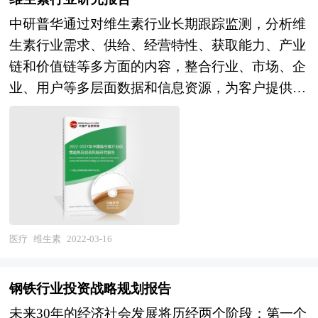
等。报告研究框架全面、严谨，分析内容客观、公
中研普华通过对维生素行业长期跟踪监测，分析维
正、系统，真实准确地反映了我国金饰行业的市场
生素行业需求、供给、经营特性、获取能力、产业
发展现状和未来发展趋势。 本研究咨询报告由中
链和价值链等多方面的内容，整合行业、市场、企
研普华咨询公司领衔撰写，在大量周密的市场调研
业、用户等多层面数据和信息资源，为客户提供深
基础上，主要依据了国家统计局、国家商务部、国
度的维生素行业研究报告，以专业的研究方法帮助
家发改委、国家经济信息中心、国务院发展研究中
客户深入的了解维生素行业，发现投资价值和投资
心、国家海关总署、全国商业信息中心、中国经济
机会，规避经营风险，提高管理和运营能力。维生
景气监测中心、中国行业研究网、全国及海外多种
素行业报告是从事维生素行业投资之前，对维生素
相关报刊杂志的基础信息以及专业研究单位等公布
行业相关各种因素进行具体调查、研究、分析，评
和提供的大量资料。对我国金饰行业作了详尽深入
估项目可行性、效果效益程度，提出建设性意见建
的分析，是企业进行市场研究工作时不可或缺的重
议对策等，为维生素行业投资决策者和主管机关审
要参考资料，同时也可作为金融机构进行信贷分
医疗
维生素
2022-03-16
批的研究性报告。以阐述对维生素行业的理论认识
析、证券分析、投资分析等研究工作时的参考依
为主要内容，重在研究维生素行业本质及规律性认
据。
钢铁行业投资战略规划报告
识的研究。维生素行业研究报告持续提供高价值服
未来30年的经济社会发展将历经两个阶段：第一个