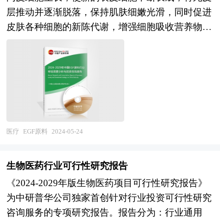
层推动并逐渐脱落，保持肌肤细嫩光滑，同时促进
享资源的、克服外部负效应，带动关联产业的发
皮肤各种细胞的新陈代谢，增强细胞吸收营养物
展，从而有效地推动产业集群的形成。产业园区所
质，促使胶原及胶原酶合成，分泌胶原物质、透明
具有的性质和特征决定了产业集群最终方向，形成
质酸和糖蛋白，调节胶原纤维，具有滋润皮肤、增
产业园区和产业集群的良性互动，是区域经济增长
强皮肤弹性，减少皮肤皱纹和防止皮肤衰老的作
的重要途径。在产业集群的指导下，推进产业园区
用。 根据EGF所具有的良好的生理特性，特别是对
建设，不仅是当前发展产业集群的需要，更是加快
皮肤表皮基底层细胞的激活作用，近几年生物学家
新型工业化进程的必然选择。 在区域竞争日趋激
大胆尝试将其应用于美容化妆品中，这种生物化妆
烈的今天，产业集群已成为提高区域竞争力的重要
品与传统的化妆品有着本质的不同，传统化妆品在
途径。世界各地包括我国各地的进程中，都把培育
医疗
EGF原料
2024-05-24
某种意义上说，更多的是起修饰作用，不能从根本
和发展产业集群当作政府推进的一项非常重要的工
上解决皮肤的问题；而将EGF应用于美容化妆品
作。当前，国内理论界已形成普遍的认识，认为园
生物医药行业可行性研究报告
中，是依据人体皮肤的生理结构，在分子水平上对
区是形成地方产业集群的主要载体。产业集群在空
《2024-2029年版生物医药项目可行性研究报告》
细胞进行修复和调整，改善或更新其组成和代谢等
间上的表现形式是相关产业和支撑机构在地理上的
为中研普华公司独家首创针对行业投资可行性研究
功能，目前已将EGF作为化妆品的原料用于滋润、
集中，因而，产业集群形成和产业集群效应得到发
咨询服务的专项研究报告。报告分为：行业通用
抗皱、美白、嫩肤以及面部整形手术，可以促进皮