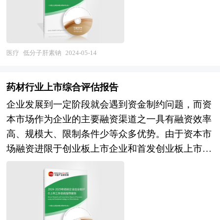
用不明显等诸多问题。 本研究咨询报告由中研普
30-60min 起效，2h 达到峰值，作用持续约 12h。
医药项目可行性研究报告》由中研普华咨询公司领
道、如何运作风险投资、退出机制及发展趋势等进
华咨询公司领衔撰写，在大量周密的市场调研基础
在临床上主要用于急性冠脉综合征的抗凝治疗。
衔撰写，依托中研普华庞大的细分市场数据库，在
行了系统的分析，并重点分析了生物试剂行业风险
上，主要依据了国家统计局、国家海关总署、国家
相比于普通肝素，低分子肝素钠具有更高的生物利
大量周密的市场调研基础上，主要依据了国家统计
投资的主要现存问题、相应对策以及新形势下面临
商务部、国家财政部、国务院发展研究中心、中国
用度，更长的半衰期以及更小的副作用，在防治血
局、国家商务部、国家海关总署、生物医药相关行
医疗
低分子肝素钠
2024-05-14
的机遇与挑战和企业的应对策略等。是风险投资公
开发区协会、康复医院行业相关协会、中国行业研
栓形成以及相关疾病方面具有广泛应用。但是研究
业协会、中国行业研究网的基础信息，对我国生物
司、研究机构及生物试剂行业相关企业准确了解目
究网、全国及海外多种相关报刊杂志的基础信息等
显示，对患者皮下注射低分子肝素钠容易发生皮下
医药行业的供给与需求状况、市场格局与分布等多
前生物试剂行业风险投资业发展动态，把握企业定
药材行业上市综合评估报告
公布和提供的大量资料，对我国康复医院产业园发
出血，这也是最常见的不良反应之一，甚至可能发
方面进行了分析，并紧密结合项目情况对生物医药
位和发展方向不可多得的精品。
企业发展到一定阶段就会遇到资金制约问题，而资
展情况、发展趋势及其所面临的问题等进行了分
生皮下血肿硬结、皮肤坏死，而一些患者会由此产
项目投资可行性和未来发展前景进行了研判。通过
本市场作为企业的主要融资渠道之一具有融资效率
析，对康复医院产业园投资、招商等方面进行了深
生较大的心理负担，影响疗效。 低分子肝素钠在
对项目的市场需求、资源供应、建设规模、工艺路
高、规模大、限制条件少等众多优势。由于资本市
入探讨。报告同时还对我国北京、广东等地主要康
RSA中的抗PTS的作用 RSA与PTS存在相关性，
线、设备选型、环境影响、资金筹措、盈利能力等
场融资进限于创业板上市企业和首发创业板上市企
复医院产业园的发展概况、发展策略进行了分析，
PTS的孕妇血流处于高凝状态，易造成纤维蛋白沉
方面的研究调查，在行业专家研究经验的基础上对
业，企业的创业板上市问题就变得十分关键。 企
揭示了康复医院产业园的发展机会，以及当前康复
积于子宫局部组织和胎盘，形成微血栓，使胎盘血
项目经济效益及社会效益进行科学预测，从而为客
业创业板上市有以下好处： 1、创业板上市时及日
医院产业园面临的国际市场的竞争与挑战。本报告
供下降，形成局部梗死灶，胚胎或胎儿在缺血缺氧
户提供全面的、客观的、可靠的项目投资价值评估
后均有机会筹集资金，以获得资本扩展业务； 2、
内容丰富、翔实，是康复医院产业园相关行业、投
的情况下，最终导致流产。标志物D-二聚体可用于
及项目建设进程等咨询意见。
扩大股东基础，使公司的股票在买卖时有较高的流
资企业以及相关单位准确了解目前康复医院产业园
RSA人群原因的筛查，而且随着流产次数的增加，