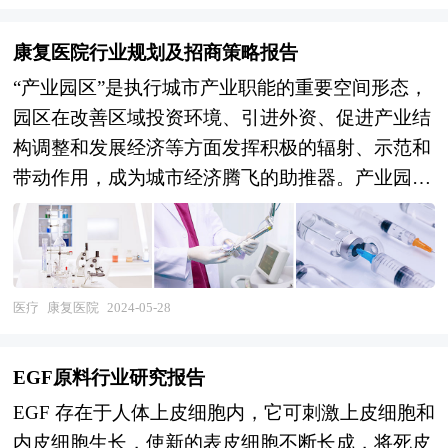
康复医院行业规划及招商策略报告
“产业园区”是执行城市产业职能的重要空间形态，
园区在改善区域投资环境、引进外资、促进产业结
构调整和发展经济等方面发挥积极的辐射、示范和
带动作用，成为城市经济腾飞的助推器。产业园区
是区域经济发展、产业调整和升级的重要空间聚集
形式，担负着聚集创新资源、培育新兴产业、推动
城市化建设等一系列的重要使命。园区的具体形式
多种多样，主要包括高新区、开发区、科技园、工
医疗
康复医院
2024-05-28
业区、产业基地、特色产业园等以及近来各地陆续
提出的产业新城、科技新城等。 产业园区作为产
EGF原料行业研究报告
业集群的要载体和组成部分，现在园区经济效应已
EGF 存在于人体上皮细胞内，它可刺激上皮细胞和
引起越来越多人关注。国内外产业园区发展成功案
内皮细胞生长，使新的表皮细胞不断长成，将死皮
例表明，产业园区能够有效地创造聚集力，通过共