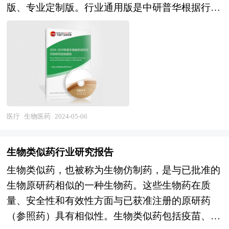
挥的第一条件是产业在地理上的聚集性。产业园区
版、专业定制版。行业通用版是中研普华根据行业
肤细胞的生长，调节细胞中色素的平衡，再创建皮
是政府划出一块区域，通过优化经济发展的软环境
一般水平测算好了行业指标数据，作为行业通用的
肤的最佳结构和状态，使皮肤细胞年轻化。许多皮
和硬环境，制定一系列优惠政策，吸引和鼓励大量
模板报告，企业可以自行补充单位信息，稍做调整
肤问题，如松弛衰老、皱纹、暗淡、粗糙、色素沉
企业进驻和发展，这为形成产业集群和发挥产业集
就可以作为项目报告使用。我们也可以根据企业具
着、斑痘等，会逐步得到改善，从而达到保护皮肤
群效应准备了条件。 要使包括成本优势、市场优
体项目要求专项编写专业定制版，并根据详细要求
的目的。行业有着良好的发展前景。 随着行业竞
势、创新优势、扩张优势等方面内容在内的产业集
合理报价，为企业项目立项、上马、融资提供全程
争的不断加剧，大型维企业间并购整合与资本运作
群效应得以有效发挥，除了企业在地理上的集中
指引服务。 中研普华具有丰富的项目可行性分析
日趋频繁，国内优秀的企业愈来愈重视对行业市场
外，还必须具备一些条件，例如，形成产业配套，
报告案例编制经验和一流的团队，能够为您设计项
医疗
生物医药
2024-05-06
的研究，特别是对产业发展环境和产品购买者的深
产业之间有着密切的物质和技术联系；企业间信息
目建设方案，完成包括市场和销售、规模和产品、
入研究。一大批国内优秀的品牌迅速崛起，逐渐成
交流渠道畅通，交流手段和途径众多，企业间形成
厂址及建设工程方案、原辅料供应、工艺技术、设
为行业中的领头者。 本研究咨询报告由中研普华
生物类似药行业研究报告
良好的信任和合作关系；形成有利于技术创新和制
备选择、人员组织、实施计划、投资与成本、效益
咨询公司领衔撰写，在大量周密的市场调研基础
度创新的环境，创新的“产业空气”浓厚；形成被广
生物类似药，也被称为生物仿制药，是与已批准的
及风险等的计算和评价；内容详实、严密地论证项
上，主要依据了国家统计局、国家商务部、国家发
泛认可的价值观和理念，从而构建区域文化。而产
生物原研药相似的一种生物药。这些生物药在质
目的可行性和投资的必要性。 本报告主要有以下
改委、国家经济信息中心、国务院发展研究中心、
业园区恰恰有利于这些条件的形成，如政府对与园
量、安全性和有效性方面与已获准注册的原研药
几大用途： 1、用于企业融资、对外招商合作 2、
国家海关总署、全国商业信息中心、中国经济景气
区进行整体规划和科学管理，在企业引进上就考虑
（参照药）具有相似性。生物类似药包括疫苗、血
用于国家发展和改革委立项 3、用于银行贷款 4、
监测中心、中国行业研究网、国内外相关报刊杂志