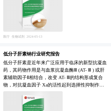
性的发展理念，无论是改善现有的招商环境和创新
进行了分析，并重点分析了我国生物类似药行业将
全面技术经济分析论证的科学方法，在投资管理
场发展快速升温。中国的风险投资起步于20世纪80
环境，还是在招商引资工作中，都要从加强产业联
面临的机遇与挑战，对生物类似药行业未来的发展
中，可行性研究是指对拟建项目有关的自然、社
年代，在市场经济的大潮中，中国的风险投资事业
系出发，并以提高区域竞争力、发展有国际竞争力
趋势及前景作出审慎分析与预测。是生物类似药企
会、经济、技术等进行调研、分析比较以及预测建
已经有了较大的发展。随着中国经济持续稳定地高
的产业为指导思想。在有条件的产业园区，及时地
业、学术科研单位、投资企业准确了解行业最新发
成后的社会经济效益。在此基础上，综合论证项目
速增长和资本市场的逐步完善，中国的资本市场在
实行产业联系推动战略，并转化为实际的对策措
展动态，把握市场机会，正确制定企业发展战略的
建设的必要性，财务的盈利性，经济上的合理性，
最近几年呈现出强劲的增长态势，投资于中国市场
医疗
生物试剂
2024-05-13
施，将会推动园区进一步发展。 从目前的地方经
必备参考工具，极具参考价值！
技术上的先进性和适应性以及建设条件的可能性和
的高回报率使中国成为全球资本关注的战略要地。
济发展趋势看，各种产业园区确实逐渐成为区域经
可行性，从而为投资决策提供科学依据。 投资可
本报告由中研普华咨询公司领衔撰写，在大量周密
济发展的引擎，带动着区域整体实力提升。但是不
低分子肝素钠行业研究报告
行性报告咨询服务分为政府审批核准用可行性研究
的市场调研基础上，主要依据了国家统计局、国家
容忽视的是由于产业地产开发及运营刚处于起步阶
低分子肝素是近年来广泛应用于临床的新型抗凝血
报告和融资用可行性研究报告。审批核准用的可行
商务部、国家财政部、中国证券监督管理委员会、
段，开发企业和运营商的经验不足，加之在开发过
药，其药物作用是与血浆抗凝血酶Ⅲ (AT- Ⅲ ) 或肝
性研究报告侧重关注项目的社会经济效益和影响；
中国风险投资协会、中国风险投资研究院、深圳创
程中会面临地方政府的干预，容易出现过度追求税
素辅助因子Ⅱ相结合，改变 AT- Ⅲ的结构形成复合
融资用报告侧重关注项目在经济上是否可行。具体
业投资同业公会、北京创业投资协会、上海创业投
收、缺乏对园区系统科学的专业规划、吸引追求低
物，对抗凝血因子 Xa的活性起到选择性抑制作
概括为：政府立项审批，产业扶持，银行贷款，融
资行业协会、生物试剂行业相关协会、中国行业研
成本和低税收的产业进驻等问题，容易引发区域集
用，因其分子量小，受血小板因子Ⅳ的抑制作用
资投资、投资建设、境外投资、上市融资、中外合
究网、国内外相关刊物的基础信息以及各省市相关
聚效应差、土地利用效率偏低、企业同质化竞争严
小，因而具有抗血栓作用强、生物利用度高、半衰
作，股份合作、组建公司、征用土地、申请高新技
统计单位等公布和提供的大量资料。对生物试剂行
重、忽视构建产业环境、配套不平衡、产业带动作
期长、不需要监测等优点。皮下注射低分子肝素后
术企业等各类可行性报告。 《2024-2029年版生物
业风险投资现状、国际化进程与外资进入、融资渠