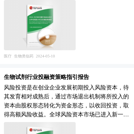
到产业的配套和企业的联系等。目前，大多产业园
液及血液成分、体细胞、基因治疗、组织和重组治
用于境外投资项目核准 5、用于企业上市的招股说
的基础信息以及EGF原料行业专业研究单位等公布
区是指由政府或企业为实现产业发展目标而创立的
疗性蛋白等多种类型。 本报告由中研普华的资深
明书 6、用于申请政府资金 可行性研究报告是在制
和提供的大量资料。对我国EGF原料行业的行业现
特殊区位环境。 产业园区的一般特征是大量企业
专家和研究人员通过长期周密的市场调研，参考国
定某一建设或科研项目之前，对该项目实施的可能
状、市场各类经营指标的情况、重点企业状况、区
在一定区域的集中。但是，企业在地理位置上的集
家统计局、国家商务部、国家发改委、国务院发展
性、有效性、技术方案及技术政策进行具体、深
域市场发展情况等内容进行详细的阐述和深入的分
中和公共物品的共享并不必然产生聚集效应。产业
研究中心、行业协会、中国行业研究网、全国及海
入、细致的技术论证和经济评价，以求确定一个在
析，着重对EGF原料行业业务的发展进行详尽深入
园区的发展有赖于园内企业的产业关联性或者业务
外专业研究机构提供的大量权威资料，并对多位业
技术上合理、经济上合算的最优方案和最佳时机而
的分析，并根据EGF原料行业的政策经济发展环境
关联所形成的协同效应。当共享行为对成本状况与
内资深专家进行深入访谈的基础上，通过与国际同
医疗
生物类似药
2024-05-10
写的书面报告。 可行性研究报告主要内容是要求
对EGF原料行业建设行业潜在的风险和防范建议进
差异化驱动因素产生影响时，共享能带来竞争优
步的市场研究工具、理论和模型撰写而成。全面而
以全面、系统的分析为主要方法，经济效益为核
行分析。最后提出研究者对EGF原料行业的研究观
势。但是，协同效应是在一定支撑条件下产生的，
准确地为您从行业的整体高度来架构分析体系。让
心，围绕影响项目的各种因素，运用大量的数据资
生物试剂行业投融资策略指引报告
点，以供投资决策者参考。
它是由组织结构而不是技术或企业规模决定的。产
您全面、准确地把握整个生物类似药行业的市场走
料论证拟建项目是否可行。对整个可行性研究提出
风险投资是在创业企业发展初期投入风险资本，待
业关联性以及源于共同利益的相互依附和相互信任
向和发展趋势。 本报告专业！权威！报告根据生
综合分析评价，指出优缺点和建议。为了结论的需
其发育相对成熟后，通过市场退出机制将所投入的
是最基本的条件。因此产业园区发展必须从产业组
物类似药行业的发展轨迹及多年的实践经验，对中
要，往往还需要加上一些附件，如试验数据、论证
资本由股权形态转化为资金形态，以收回投资，取
织形式着手，去寻找有效途径。产业集群作为实现
国生物类似药行业的内外部环境、行业发展现状、
材料、计算图表、附图等，以增强可行性报告的说
得高额风险收益。全球风险资本市场已进入新一轮
企业间有效协作的组织形式，是推动园区发展的必
产业链发展状况、市场供需、竞争格局、标杆企
服力。 可行性研究是确定建设项目前具有决定性
快速发展的周期。除了成熟投资热点地区外，包括
然选择。对于产业园区来说，产业集群是一种系统
业、发展趋势、机会风险、发展策略与投资建议等
意义的工作，是在投资决策之前，对拟建项目进行
中国和印度、俄罗斯等新兴热点地区的风险投资市