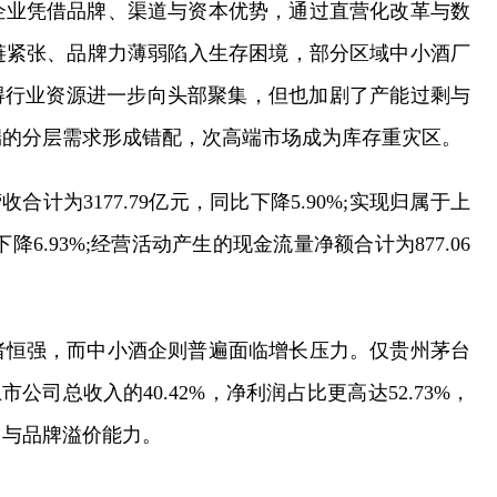
企业凭借品牌、渠道与资本优势，通过直营化改革与数
链紧张、品牌力薄弱陷入生存困境，部分区域中小酒厂
得行业资源进一步向头部聚集，但也加剧了产能过剩与
端的分层需求形成错配，次高端市场成为库存重灾区。
合计为3177.79亿元，同比下降5.90%;实现归属于上
降6.93%;经营活动产生的现金流量净额合计为877.06
者恒强，而中小酒企则普遍面临增长压力。仅贵州茅台
公司总收入的40.42%，净利润占比更高达52.73%，
力与品牌溢价能力。