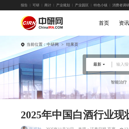
报告
可研
商计
产业规划
产业园区
特色小镇
消费者调
首页
资
当前位置：
中研网
>
结果页
最新
输入报
智能治疗
2025年中国白酒行业