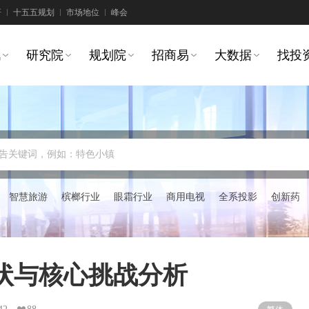
研
十五五规划
市场地位
峰会
讯
研究院
规划院
招商易
大数据
找投
告关键词，例如：特色小镇
智慧旅游
槟榔行业
眼霜行业
商用电视
全系投影
创新药
现状与核心挑战分析