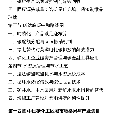
三、磷肥生产氨逸散控制与硫铵回收
四、固废源头减量：选矿尾矿充填、磷渣制微晶
玻璃
第三节
碳达峰碳中和路线图
一、吨磷化工产品碳足迹核算
二、碳配额分配与
ccer
抵消机制
三、绿电替代对黄磷电耗碳排放的削减潜力
四、磷化工企业碳资产管理与碳金融工具应用
第四节
水资源管理与节水工艺
一、湿法磷酸吨酸耗水与水资源税成本
二、循环水浓缩倍数与缓蚀阻垢技术
三、矿井水、中水回用对新鲜水取水指标的替代
四、海绵工厂建设对暴雨洪涝的韧性提升
第十四章
中国磷化工区域市场格局与产业集群