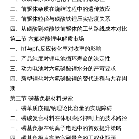
二、前驱体杂质在烧结过程中的遗传效应
三、前驱体粒径与磷酸铁锂压实密度关系
四、从磷酸到磷酸铁前驱体的工艺路线成本对比
第二节
六氟磷酸锂电解质市场
一、
hf
与
pf
₅
反应转化率对收率的影响
二、产品纯度对锂电池循环寿命的决定性
三、动力电池对六氟磷酸锂水分的严苛要求
四、新型锂盐对六氟磷酸锂的替代进程与共存周
期
第三节
磷基负极材料探索
一、磷单质嵌锂
/
钠理论比容量的实现障碍
二、磷碳复合材料在体积膨胀抑制上的技术路径
三、磷基负极在钠离子电池中的首效提升策略
四、磷基负极从实验室到量产的工程化瓶颈