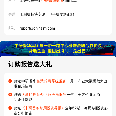
出品
本研究报告由
中研普华集团
领衔撰写
寄送
印刷版特快专递，电子版发送邮箱
邮箱
report@chinairn.com
订购报告送大礼
赠送中研普华
智慧招商系统服务
一月，产业大数据助力企
业精准招商
赠送
大湾区投融资平台会员服务
一年，全方位展示项目，
为企业赋能
赠送
《中研普华每周投资导报》
全年52期，每周1期投资热
点分析报告