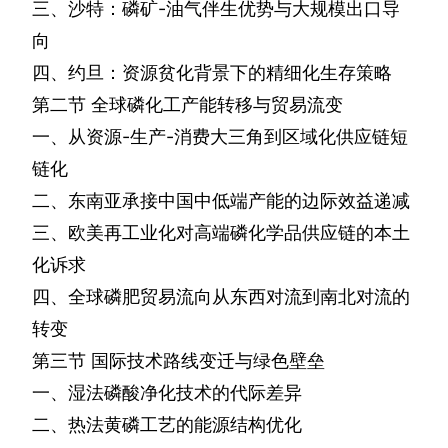
三、沙特：磷矿
-
油气伴生优势与大规模出口导
向
四、约旦：资源贫化背景下的精细化生存策略
第二节
全球磷化工产能转移与贸易流变
一、从资源
-
生产
-
消费大三角到区域化供应链短
链化
二、东南亚承接中国中低端产能的边际效益递减
三、欧美再工业化对高端磷化学品供应链的本土
化诉求
四、全球磷肥贸易流向从东西对流到南北对流的
转变
第三节
国际技术路线变迁与绿色壁垒
一、湿法磷酸净化技术的代际差异
二、热法黄磷工艺的能源结构优化