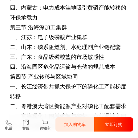
四、内蒙古：电力成本洼地吸引黄磷产能转移的
环保承载力
第三节
沿海深加工集群
一、江苏：电子级磷酸产业集群
二、山东：磷系阻燃剂、水处理剂产业链配套
三、广东：食品级磷酸盐的市场敏感性
四、沿海园区危化品运输与仓储的规范成本
第四节
产业转移与区域协同
一、长江经济带共抓大保护下的磷化工产能梯度
转移
二、粤港澳大湾区新能源产业对磷化工配套需求
三、京津冀化工围城破解与磷化工企业退城入园
加入购物车
立即订购
四、跨区域磷石膏与建材市场联动机制
电话
客服
购物车