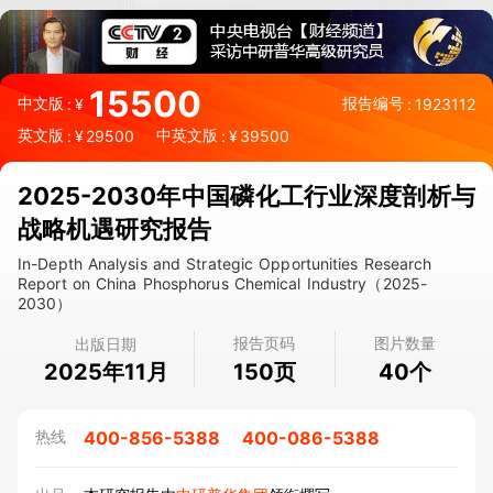
15500
中文版
报告编号
:
¥
:
1923112
英文版
中英文版
:
¥
29500
:
¥
39500
2025-2030年中国磷化工行业深度剖析与
战略机遇研究报告
In-Depth Analysis and Strategic Opportunities Research
Report on China Phosphorus Chemical Industry（2025-
2030）
报告页码
图片数量
出版日期
2025年11月
页
个
150
40
400-856-5388
400-086-5388
热线