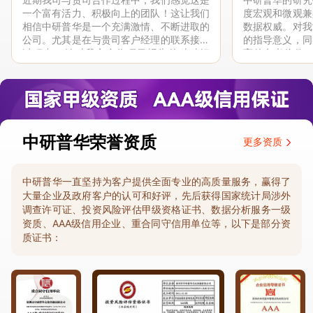
一个富有活力、积极向上的团队！这让我们
度宏观和微观兼
相信中研普华是一个充满激情、不断进取的
数据权威。对我
公司。尤其是在与贵司客户经理的联系接洽
的指导意义，同
过程中，针对我方合作项目报告的种种细
高的参考价值。
节，及时细致缜密地协助与项目部沟通、探
体化”服务和行
讨和完善...
司继续...
中研普华荣誉资质
更多资质
中研普华一直坚持为客户提供全面专业的高质量服务，赢得了
大量企业及政府客户的认可和好评，先后获得国家统计局涉外
调查许可证、投资风险评估甲级资格证书、数据分析服务一级
资质、AAA级信用企业、重合同守信用单位等，以下是部分资
质证书：