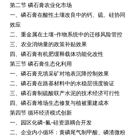
第二节
磷石膏农业化市场
一、磷石膏在酸性土壤改良中的钙、硫、硅协同
效应
二、重金属在土壤
-
作物系统中的迁移风险管控
三、农业消纳量的政策补贴效果
四、磷石膏有机肥缓释载体功能化改性
第三节
磷石膏生态化利用
一、磷石膏充填采矿对地表沉降控制效果
二、磷石膏在路基材料中的水稳层强度验证
三、磷石膏制硫酸联产水泥的技术经济可行性
四、磷石膏堆场生态修复与植被重建成本
第四节
循环经济模式创新
一、园区化磷
-
氟
-
硅资源耦合开发
二、企业内小循环：黄磷尾气制甲酸、磷渣微粉