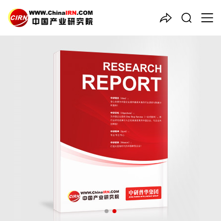
中国产业咨询领导者
2025-2030年中国
磷化工
行
业深度剖析与战略机遇研究报
告
品质保障，一年免费更新维护
报告编号：1923112
出版日期：2025年11月
《2025-2030年中国磷化工行业深度剖析与战略机遇研究报告》
由中研普华磷化工行业分析专家领衔撰写，主要分析了磷化工行业
的市场规模、发展现状与投资前景，同时对磷化工行业的未来发展
做出科学的趋势预测和专业的磷化工行业数据分析，帮助客户评估
磷化工行业投资价值。
27年研究经验，深度洞察行业驱动力
多元化、高学历的实战型精英团队
微信扫一扫，立即订购报告