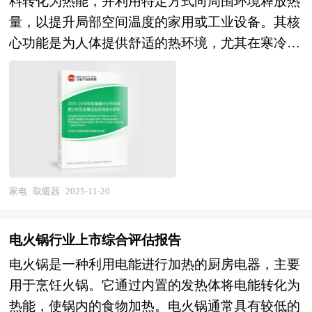
料转化为热能，并利用特定方式向周围环境释放热
下制约市场竞争力提升；政策端，政府战略管理从
量，以提升局部空间温度的家用或工业设备。其核
直接补贴转向标准引领与生态营造，智能家电以旧
心功能是为人体提供舒适的热环境，尤其在寒冷季
换新、绿色制造体系认证与"双碳"约束形成政策合
节或低温场所中，通过补充环境热量来抵消人体散
力，但跨部门协同、区域利益平衡与全生命周期监
热，维持体温平衡，同时也可用于烘干、除湿等辅
管机制尚待完善。 未来五年，技术革命与制度创
助用途。作为现代生活中常见的温控设备，取暖器
新将重塑产业竞争规则。智能化从单品互联向全屋
的设计需兼顾热效率、安全性与使用便捷性，其工
认知智能跃迁，生成式AI嵌入产品定义与场景服
作原理与结构形式因能源类型和技术路径而呈现多
务，智能家居操作系统成为生态制高点；绿色化从
样化特征。 从能源类型划分，取暖器可分为电热
能效标识向全生命周期碳足迹管理深化，可循环材
型、燃气型与燃油型三大类。电热型取暖器以电能
料、光伏直驱技术与以旧换新回收网络构成ESG竞
家电
取暖器
2025-11-20
驱动，通过电阻丝、陶瓷发热体或碳晶板等元件发
争力内核；区域布局向"特色定位、错位协同"演
热，再经对流（如暖风机）、辐射（如小太阳）或
进，传统制造基地向"总部经济+研发设计"转型，
电火锅行业上市综合评估报告
热传导（如电热毯）方式传递热量，具有即开即
中西部承接高端制造环节，避免重复建设形成互补
电火锅是一种利用电能进行加热的厨房电器，主要
热、清洁无污染、控制精准等优势，广泛应用于家
格局。政府战略管理重心从项目招商转向公共服务
用于烹饪火锅。它通过内置的发热体将电能转化为
庭、办公室等场景；燃气型取暖器则以天然气、液
体系构建，财政支持向上游研发、标准制定与回收
热能，使锅内的食物加热。电火锅通常具有较低的