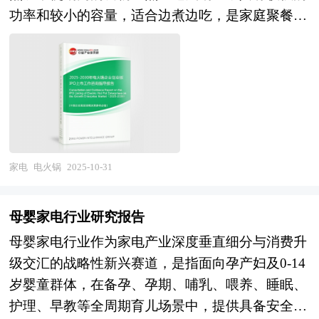
化气为燃料，通过燃烧产生火焰加热空气，常见于
网络倾斜，区域协同基金与联合创新平台打破行政
功率和较小的容量，适合边煮边吃，是家庭聚餐或
户外或无电力供应区域，但需配备通风装置以避免
壁垒。商业模式从硬件销售向"产品+服务+数据"生
朋友聚会的理想选择。 企业发展到一定阶段就会
一氧化碳中毒；燃油型取暖器多用于工业领域，以
态运营转型，用户终身价值运营成为盈利增长极。
遇到资金制约问题，而资本市场作为企业的主要融
柴油为燃料，通过燃烧器喷油燃烧实现大范围供
区域产业规划是地方经济发展战略的核心内容，是
资渠道之一具有融资效率高、规模大、限制条件少
暖，适用于车间、仓库等开阔空间。 技术演进推
各级政府部门发展相关产业的“路线图”，对于区域
等众多优势。由于资本市场融资进限于创业板上市
动了取暖器的功能升级。现代电热取暖器普遍搭载
发展规划来说，就相当于一张蓝图对一个建筑物的
企业和首发创业板上市企业，企业的创业板上市问
智能温控系统，可设定目标温度并自动启停，既节
重要性，有了这张“蓝图”，区域才能在有规划有计
题就变得十分关键。 企业创业板上市有以下好
能又避免过热风险；部分产品集成加湿功能，缓解
划的基础上进行更好的区域建设。特定区域内某个
处： 1、创业板上市时及日后均有机会筹集资金，
家电
电火锅
2025-10-31
干燥问题；石墨烯等新型发热材料的应用则提升了
产业的快速健康发展有赖于当地政府以前瞻性的眼
以获得资本扩展业务； 2、扩大股东基础，使公司
热转换效率，缩短预热时间。设计上，取暖器向轻
光拟定科学合理的发展规划，特别是一些战略性新
的股票在买卖时有较高的流通量； 3、向员工授予
量化、便携化发展，如踢脚线取暖器采用超薄机身
母婴家电行业研究报告
兴产业更需要地方政府制定切实可行的扶持和培育
购股权作为奖励和承诺，增加员工的归属感； 4、
贴墙放置，节省空间；移动式暖风机配备滚轮与提
规划。通过区域产业规划来确定地方经济发展的产
母婴家电行业作为家电产业深度垂直细分与消费升
提高公司（发行人）在市场上地位及知名度，赢取
手，方便多场景使用。安全性方面，倾倒断电、过
业支撑体系，为招商工作确定方向和框架。我们针
级交汇的战略性新兴赛道，是指面向孕产妇及0-14
顾客信供应商的信赖； 5、增加公司的透明度，有
热保护、童锁设计等防护机制已成为标配，部分产
对各大城市、区县镇等区域的产业发展规划，将围
岁婴童群体，在备孕、孕期、哺乳、喂养、睡眠、
助于银行以较有利条款批出信贷额度； 6、创业板
品还通过IPX级防水认证，支持浴室使用。随着环
绕“产业分析→产业定位→产业规划→产业实施”这
护理、早教等全周期育儿场景中，提供具备安全强
上市发行人的披露要求较为严格，使公司的效率得