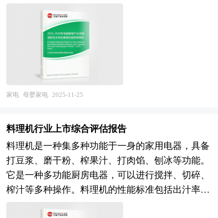
保意识增强，低能耗、可再生能源取暖设备（如空
条主线来展开。各地由于资源禀赋不同，发展相关
化、功能专精、健康监测、智能交互等特性的专业
以提高，藉以改善公司的监控、资讯管理及营运系
气源热泵）逐渐普及，标志着取暖器从单一供暖工
产业的条件也就不同，只有准确的理解区域内产业
家用电器及关联服务的综合性产业。该行业产品矩
统，公司运作更加规范。 7、通过创业板上市融资
具向绿色智能家电转型。 取暖器行业研究报告主
发展基础和潜力，才能编制出符合当地实际的产业
阵从传统温奶器、消毒柜、辅食机等单一功能型硬
筹集资本，使企业快速健康发展，做大做强，成为
要分析了取暖器行业的市场规模、取暖器市场供需
发展规划。中研普华拥有完善的调研访谈方案，能
件，向智能喂养系统、全息睡眠监测、AI健康手
长寿百年企业。 我国企业创业板上市可以考虑在
求状况、取暖器市场竞争状况和取暖器主要企业经
够快速全面的根据当地实际条件提取编制规划所需
环、哭声识别监护仪、情感交互早教机等场景化解
深圳企业板、美国纳斯达克等多个证券交易市场，
营情况，同时对取暖器行业的未来发展做出科学的
遵循的一些约束性指标。区域产业发展规划的编制
决方案升级。作为"健康中国"战略与新生代育儿理
每个市场的创业板上市条件与实施过程均有所不
预测。中研普华凭借多年的行业研究经验，总结出
必须科学严谨，形式大于实质是产业规划编制的通
念深度融合的产物，母婴家电不仅是满足基础喂养
家电
母婴家电
2025-11-25
同。 在这里我们就国内电火锅行业企业在国内创
完整的产业研究方法，建立了完善的产业研究体
病，而更多利用翔实的数据和图表说话是高质量产
需求的工具，更是承载科学育儿、精准喂养、风险
业板上市常见问题和具体操作给出建议，除此之外
系，提供研究覆盖面最为广泛、数据资源最为强
业发展规划的一个重要标志。中研普华凭借丰富的
预警与情感陪伴价值的专业育儿科技载体，其产业
针对企业存在的特定问题给出相应的解答方案。这
料理机行业上市综合评估报告
大、市场研究最为深刻的行业研究报告系列。报告
数据来源渠道，以及对规划结构的精准把握，能够
定位已从普通家电的补充性品类跃升为服务人口高
对于有意创业板上市的企业具有极好的参考价值和
料理机是一种集多种功能于一身的家用电器，具备
在公司多年研究结论的基础上，结合中国行业市场
最大限度的做到利用数据图表支撑自身观点。区域
质量发展、支撑生育友好型社会构建的战略性消费
指导意义。
打豆浆、磨干粉、榨果汁、打肉馅、刨冰等功能。
的发展现状，通过公司资深研究团队对市场各类资
产业发展规划必须要具有较强的可操作性，这就要
产业。 当前，中国母婴家电行业正处于从功能驱
它是一种多功能厨房电器，可以进行搅拌、切碎、
讯进行整理分析，并且依托国家权威数据资源和长
求规划必须要落脚到产业发展目录上。中研普华拥
动向技术驱动、从单品销售向场景生态转型的关键
榨汁等多种操作。料理机的性能标准包括出汁率、
期市场监测的中研普华数据库，进行全面、细致的
有多年的产业研究经验，能够在产业规划的编制过
变革期。市场格局呈现"基础品类饱和、智能健康
噪音指标、稳定性、易用性、飞渣情况、杯体材质
研究，是中国市场上最权威、有效的研究产品。取
程中很好的将宏观的行业研究与微观的项目研究结
品类爆发"的结构性分化，传统温奶器、消毒锅等