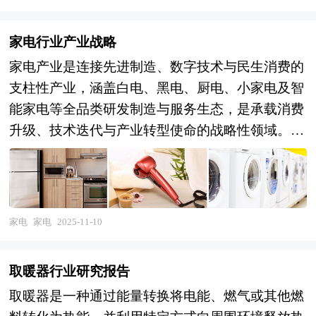
研及发展趋势分析
家电行业产业战略
家电产业是连接先进制造、数字技术与民生消费的
支柱性产业，涵盖白电、黑电、厨电、小家电及智
能家电等全品类研发制造与服务生态，是承载消费
升级、技术迭代与产业转型使命的战略性领域。当
前，产业正处于从规模扩张向质量效益转型的深度
承压期：供给端已形成珠三角、长三角、胶东半
岛、京津冀及中西部五大产业集群，但区域间同质
化竞争、重复建设与低水平产能过剩问题依然突
家电
家电
2025-11-10
出，高端芯片、精密电机等核心部件自主可控能力
仍需攻坚；需求端智能化、绿色化、健康化趋势明
取暖器行业研究报告
确，全屋智能解决方案成为新增长极，但国内品牌
取暖器是一种通过能量转换将电能、燃气或其他燃
建设滞后、原创设计能力不足与供应链响应效率低