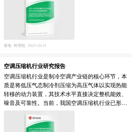
等。 企业发展到一定阶段就会遇到资金制约问
暖器行业研究报告可以帮助投资者合理分析行业的
合起来，让规划最终落脚到重点细分领域、重点集
基础硬件增长放缓，而具备生物传感、AI算法、物
题，而资本市场作为企业的主要融资渠道之一具有
市场现状，为投资者进行投资作出行业前景预判，
聚区和重点项目上。 时代走到今天，发展战略成
联网连接能力的健康管理类产品成为增长极。消费
融资效率高、规模大、限制条件少等众多优势。由
挖掘投资价值，同时提出行业投资策略和营销策略
为世界最热点的问题。世界上的各种论坛，无一例
端，科学育儿支持成为决策首要考量，新生代父母
于资本市场融资进限于创业板上市企业和首发创业
等方面的建议。 本研究咨询报告由中研普华咨询
外都共同讨论的主题是发展战略问题。我们看西方
从"功能需求"转向"系统解决方案"，超过七成家庭
板上市企业，企业的创业板上市问题就变得十分关
公司领衔撰写，在大量周密的市场调研基础上，主
国家所走过的道路，我们从中应该吸取什么教训？
倾向于构建"喂养-睡眠-护理"三大场景的智能系
键。 企业创业板上市有以下好处： 1、创业板上市
要依据了国家统计局、国家商务部、国家发改委、
家电
料理机
2025-10-31
我们用什么样的眼光来看城市的发展，看我们经济
统，产品从备孕阶段即开始前置性布局。供给端形
时及日后均有机会筹集资金，以获得资本扩展业
国家经济信息中心、国务院发展研究中心、全国商
的发展，区域的发展。我们战略视野在什么地方？
成两大技术阵营：传统家电巨头通过物联网技术改
务； 2、扩大股东基础，使公司的股票在买卖时有
业信息中心、中国经济景气监测中心、中国行业研
战略是分层的，上到世界下到企业，每个层面都有
造存量产品，在母婴冰箱、洗衣机等大家电领域建
空调压缩机行业研究报告
较高的流通量； 3、向员工授予购股权作为奖励和
究网、国内外相关报刊杂志的基础信息以及取暖器
战略问题。中美关系怎么处理？中日关系怎么处
立优势；新兴科技公司凭借AI算法、柔性电子、多
空调压缩机行业是制冷空调产业链的核心环节，本
承诺，增加员工的归属感； 4、提高公司（发行
专业研究单位等公布和提供的大量资料。对我国取
理？那就叫国际战略、世界战略。亚太金融组织、
模态传感等硬科技切入，在智能监护、健康监测等
质是将低压气态制冷剂压缩为高压气体以实现热能
人）在市场上地位及知名度，赢取顾客信供应商的
暖器行业作了详尽深入的分析，为取暖器产业投资
欧盟、东盟、中亚、OPEC，那叫地缘战略。党的
细分赛道实现颠覆式创新。渠道端，线下母婴连锁
转移的动力装置，其技术水平直接决定整机能效、
信赖； 5、增加公司的透明度，有助于银行以较有
者寻找新的投资机会。为战略投资者选择恰当的投
十八大报告，那叫国家发展战略。长三角珠三角环
店向"育儿实验室"转型，通过睡眠监测体验舱、辅
噪音及可靠性。当前，我国空调压缩机行业已形成
利条款批出信贷额度； 6、创业板上市发行人的披
资时机和公司领导层做战略规划提供准确的市场情
渤海经济区，东北振兴、中部崛起，那叫区域发展
食教学区等场景化互动提升转化率；线上平台则延
以旋转式、涡旋式、螺杆式为主流的产品架构，其
露要求较为严格，使公司的效率得以提高，藉以改
报信息及科学的决策依据，同时对银行信贷部门也
战略，还有省域战略，市域战略，底下还有县域战
伸"内容+服务"，推出AI育儿顾问自动生成个性化
中家用领域变频压缩机占据绝对主导地位，商用及
善公司的监控、资讯管理及营运系统，公司运作更
具有极大的参考价值。
略，集团战略、组织战略。一个城市的发展，它没
方案，带动复购率提升。但行业仍面临技术标准不
中央空调领域则呈现多技术路线并存格局。产业格