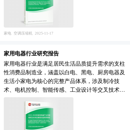
加规范。 7、通过创业板上市融资筹集资本，使企
有明确的战略定位，它没有明确的发展思路，它就
统一、数据孤岛制约跨设备协同、医疗级监测资质
局层面，市场集中度持续提升，头部企业凭借规模
业快速健康发展，做大做强，成为长寿百年企业。
走不下去，它的经济发展就一定受影响。到深圳去
认证壁垒、情感交互技术成熟度不足等深层挑战。
优势、技术沉淀与垂直一体化能力构筑起较高壁
我国企业创业板上市可以考虑在深圳企业板、美国
看，经济相对的很热很热。到珠海去看，经济相对
未来，技术穿透、数据运营与情感交互将成为重塑
垒；同时，上游高端精密铸件、稀土永磁材料与下
纳斯达克等多个证券交易市场，每个市场的创业板
的很冷很冷，为什么差别这么大？一是区域产业战
母婴家电产业价值链的核心主线。技术层面，多模
游整机厂商的协同关系日趋紧密，产业链生态呈现
家电
空调压缩机
2025-11-17
上市条件与实施过程均有所不同。 在这里我们就
略方向差异，深圳从一开始就以引进工业项目为
态生物传感技术将实现从环境监测向生理指标深度
深度整合态势。技术演进方面，行业正经历从传统
国内料理机行业企业在国内创业板上市常见问题和
主，在中国刚刚开放前五年被引进的工业大多数都
洞察突破，医疗级健康监测功能从婴儿床垫、手环
定速向全变频化、从常规工质向环保冷媒切换的关
具体操作给出建议，除此之外针对企业存在的特定
家用电器行业研究报告
被深圳所拥有，而珠海开始定位引进的是旅游业，
向更多形态渗透，AI哭声识别与情绪理解精准度持
键转型期，高效电机、变频控制算法与轻量化材料
问题给出相应的解答方案。这对于有意创业板上市
家用电器行业是满足居民生活品质提升需求的支柱
随后第二年又转变为引进工业为主，政策朝令夕改
续提升，推动监护设备从被动响应转向主动陪伴。
的综合应用成为产品迭代的核心方向。 展望未
的企业具有极好的参考价值和指导意义。
性消费品制造业，涵盖以白电、黑电、厨房电器及
又失去了先手之机，导致珠海的工业发展一直被深
产品层面，硬件将向"小型化、无感化、可穿戴
来，空调压缩机行业将呈现三大核心趋势。其一，
生活小家电为核心的完整产品体系，涉及制冷技
圳完全压制；二是珠海好大喜功，在行业发展上没
化"演进，软件生态构建成为竞争关键，头部企业
能效标准升级与环保政策趋严将驱动技术加速迭
术、电机控制、智能传感、工业设计等交叉技术领
有一个明确的思路和相应的鼓励措施，没有发挥出
通过整合喂养、睡眠、健康数据形成育儿知识图
代，在"双碳"目标约束下，高效节能型压缩机将从
域。作为与房地产周期、居民可支配收入及消费升
政府具备的功能，而深圳则完全相反，在行业发展
谱，带动服务收入占比从附属地位跃升至核心盈利
高端选配变为市场基准，新型环保制冷剂的兼容性
级趋势深度绑定的传统产业，家电不仅是提升生活
上做足了功夫，让深圳的领先优势一直得到保持；
来源。商业模式层面，行业从"硬件一次性销售"转
设计与热泵系统集成技术将成为研发焦点。其二，
便利性与舒适度的功能载体，更是承载智能家居生
可见由于区域产业规划战略的方向失误以及执行不
向"硬件+服务+数据"一体化，订阅制内容服务、远
智能化与数字化制造深度融合，工业物联网赋能产
态、绿色生活理念与个性化审美诉求的科技消费
到位，导致珠海作为国内四大经济特区之一却沦为
程儿科咨询、育儿数据险等创新业态涌现。场景层
线实现全流程质量追溯与预测性维护，数字孪生技