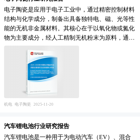
壮大有学术和实践的双重意义。
达准确，概念表述科学化。报告对行业相关各种因
型；区域布局层面，科技资源富集区聚焦先进制
电子陶瓷是应用于电子工业中，通过精密控制材料
素进行具体调查、研究、分析，洞察行业今后的发
程、特色工艺与AI芯片设计，打造全球创新策源
结构与化学成分，制备出具备独特电、磁、光等性
展方向、行业竞争格局的演变趋势以及技术标准、
地；存储与制造重镇强化"设计-制造-封测"垂直一
能的无机非金属材料。其核心在于以氧化物或氮化
市场规模、潜在问题与行业发展的症结所在，评估
体化生态；中西部地区严控成熟产能重复建设，转
物为主要成分，经人工精制无机粉末为原料，通过
行业投资价值、效果效益程度，提出建设性意见建
向半导体材料、功率器件与传感器等特色领域。技
结构设计、精确化学计量、成型及烧成等工艺，实
议，为行业投资决策者和企业经营者提供参考依
术路径层面，Chiplet芯粒技术打破传统SoC设计边
现如绝缘屏蔽、介电、传感、超导、磁性等新功
据。 本研究咨询报告由中研普华咨询公司领衔撰
界，通过先进封装实现异构集成，降低对先进工艺
能。这类材料在化学成分、微观结构及机电性能
写，在大量周密的市场调研基础上，主要依据了国
的绝对依赖；AI for EDA将芯片设计周期大幅压
上，与普通电力陶瓷存在本质差异，需满足高机械
家统计局、国家商务部、国家发改委、国家经济信
缩，RISC-V开源架构在物联网与边缘计算领域开
强度、耐高温高湿、抗辐射、介质常数可调、介质
息中心、国务院发展研究中心、国家海关总署、全
辟新生态；宽禁带半导体与新型材料从实验室走向
损耗小、绝缘电阻值高及老化性能优异等特殊要
国商业信息中心、中国经济景气监测中心、中国行
车规级与射频应用。 本研究咨询报告由中研普华
求。 电子陶瓷的分类多样，按功能可分为绝缘装
机电
电子陶瓷
2025-11-20
业研究网、全国及海外多种相关报纸杂志的基础信
咨询公司领衔撰写，在大量周密的市场调研基础
置瓷、电容器瓷、铁电陶瓷、半导体陶瓷和离子陶
息等公布和提供的大量资料和数据，客观、多角度
上，主要依据了国家统计局、国家商务部、国家发
瓷等。绝缘装置瓷具有优良的电绝缘性能，用于电
地对中国电子市场进行了分析研究。报告在总结中
汽车锂电池行业研究报告
改委、国家经济信息中心、国务院发展研究中心、
子设备和器件的结构件、基片和外壳；电容器瓷以
国电子行业发展历程的基础上，结合新时期的各方
汽车锂电池是一种用于为电动汽车（EV）、混合
国家海关总署、全国商业信息中心、中国经济景气