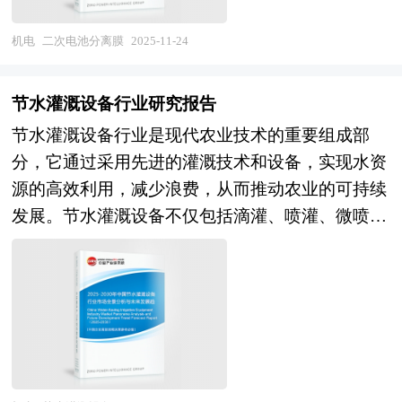
制备技术不断优化，例如通过熔融法、溶液法、相
化、模块化、柔性化方向演进，单一设备销售模式
分离法等方法制备聚烯烃多孔膜，以及通过干法工
加速向工艺解决方案服务商转型。 未来，技术融
机电
二次电池分离膜
2025-11-24
艺制造超薄固体电解质膜。市场方面，随着新能源
合与工艺革命将重塑设备行业竞争内核。其一，激
汽车和储能系统对锂电池需求的增加，分离膜市场
光技术全面深化应用：激光焊接从点焊向摆动焊、
节水灌溉设备行业研究报告
规模持续扩大，特别是在高性能、高安全性分离膜
复合焊升级，大幅提升异种材料与高反材料焊接良
节水灌溉设备行业是现代农业技术的重要组成部
领域，市场需求旺盛。随着科技的不断进步，分离
率；激光模切、激光清洗逐步替代传统机械工艺，
分，它通过采用先进的灌溉技术和设备，实现水资
膜的生产将更加智能化，通过大数据和物联网技
成为提升极片制造精度与效率的新标配。其二，干
源的高效利用，减少浪费，从而推动农业的可持续
术，实现生产过程的自动化和精准控制。同时，绿
法工艺产业化突破：干法成膜设备通过气流粉碎、
发展。节水灌溉设备不仅包括滴灌、喷灌、微喷灌
色制造将成为分离膜行业的重要发展方向，企业将
粘结剂纤维化、热辊复合等技术路径，实现无溶剂
等灌溉系统，还涵盖了相关的自动化控制设备和监
更加注重环保材料的使用和生产过程的节能减排。
极片制备，在成本、环保与能耗维度建立颠覆性优
测系统，这些设备和系统共同构成了一个高效的节
此外，随着市场需求的多样化，分离膜的应用场景
势，成为下一代主流设备方向。其三，固态电池设
水灌溉网络，能够根据作物的需求和土壤湿度自动
将进一步拓展，从传统的锂离子电池到新兴的全固
备体系重构：湿法、干法双线并行，磁控溅射、热
调整灌溉量，确保水资源的精准利用。 目前，中
态电池等多个领域。 本研究咨询报告由中研普华
涂布等新型成膜技术及等静压、电芯成型设备研发
国节水灌溉设备行业正处于快速发展阶段。随着人
咨询公司领衔撰写，在大量周密的市场调研基础
进入攻坚期，设备商需前置介入材料-工艺协同开
们对水资源短缺问题的认识不断加深，以及对农业
上，主要依据了国家统计局、国家商务部、国家发
发，技术壁垒陡增。此外，智能化与绿色化贯穿始