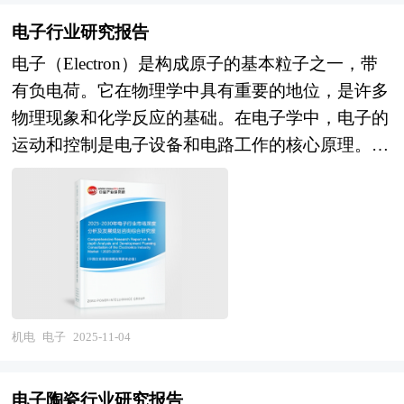
国家经济信息中心、国务院发展研究中心、国家海
率、促进企业的发展壮大有学术和实践的双重意
行业的整体发展动态，对行业在产品方面提供了参
能效的诉求呈现指数级增长，驱动芯片架构从通用
关总署、全国商业信息中心、中国经济景气监测中
电子行业研究报告
义。
考建议和具体解决办法。报告对于新能源电池设备
CPU向CPU+GPU+专用加速器的异构集成演进，高
心、中国行业研究网、全国及海外相关报刊杂志的
电子（Electron）是构成原子的基本粒子之一，带
产品生产企业、经销商、行业管理部门以及拟进入
带宽内存迭代与互联技术自研成为巨头竞争焦点；
基础信息以及节水灌溉设备行业研究单位等公布和
有负电荷。它在物理学中具有重要的地位，是许多
该行业的投资者具有重要的参考价值，对于研究我
政策层面，国家集成电路产业投资基金落地、研发
提供的大量资料。报告对我国节水灌溉设备行业的
物理现象和化学反应的基础。在电子学中，电子的
国新能源电池设备行业发展规律、提高企业的运营
费用加计扣除比例提升及产业链供应链安全稳定评
供需状况、发展现状、子行业发展变化等进行了分
运动和控制是电子设备和电路工作的核心原理。随
效率、促进企业的发展壮大有学术和实践的双重意
估机制建立，形成"市场主导+政府引导"的协同格
析，重点分析了国内外节水灌溉设备行业的发展现
着科技的不断进步，电子学在各个领域的应用越来
义。
局，但区域间盲目跟风投资、重复建设成熟产能，
状、如何面对行业的发展挑战、行业的发展建议、
越广泛，市场规模持续扩大。预计未来几年，全球
而先进制程与特色工艺布局不足的结构性矛盾依然
行业竞争力，以及行业的投资分析和趋势预测等
电子市场规模将继续保持增长态势。 电子研究报
突出。 未来五年，政府战略管理将从"输血式补
等。报告还综合了节水灌溉设备行业的整体发展动
告对行业研究的内容和方法进行全面的阐述和论
贴"向"造血式赋能"系统性转变，区域发展战略将
态，对行业在产品方面提供了参考建议和具体解决
证，对研究过程中所获取的资料进行全面系统的整
深度体现"因地制宜、错位协同、应用牵引"的融合
办法。报告对于节水灌溉设备产品生产企业、经销
理和分析，通过图表、统计结果及文献资料，或以
逻辑。政策工具层面，财政支持重心从产能建设向
商、行业管理部门以及拟进入该行业的投资者具有
纵向的发展过程，或横向类别分析提出论点、分析
机电
电子
2025-11-04
上游材料装备攻关、EDA工具研发与先进封装能力
重要的参考价值，对于研究我国节水灌溉设备行业
论据，进行论证。报告如实地反映客观情况，一切
倾斜，差异化税收优惠、专项研发补贴与首台套保
发展规律、提高企业的运营效率、促进企业的发展
叙述、说明、推断、引用恰如其分，文字、用词表
险组合发力，推动产业从规模扩张向质量效益转
电子陶瓷行业研究报告