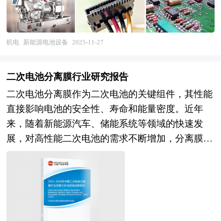
能量密度、安全性及制造成本，在新能源产业生态
中兼具技术密集型与资本密集型双重属性，是各国
抢占清洁能源制造制高点必须突破的战略性基础领
机电
新能源电池设备
2025-11-27
域。 当前全球新能源电池设备产业正经历深度技
术迭代与格局重构并行的发展阶段。国产设备商依
二次电池分离膜行业研究报告
托国内庞大的新能源市场与持续的工艺验证机会，
二次电池分离膜作为二次电池的关键组件，其性能
在涂布、辊压、卷绕/叠片等中段核心装备领域已
直接影响电池的安全性、寿命和能量密度。近年
实现高度自主可控，部分技术路线达到国际领先水
来，随着新能源汽车、储能系统等领域的快速发
平。但行业分化显著加剧——头部企业通过与下游
展，对高性能二次电池的需求不断增加，分离膜技
龙头电池厂商深度绑定，向整线集成、数字化交付
术也取得了显著进展。从传统的聚烯烃多孔膜到新
延伸，构建起技术与客户认证壁垒；而中低端产能
型的复合分离膜和固体电解质膜，分离膜材料和制
则面临技术同质化、价格战与交付能力的多重挤
备技术的创新为二次电池性能的提升提供了重要支
压。同时，新工艺催化新设备需求，干法电极、半
持。 目前，中国二次电池分离膜行业正处于技术
固态/固态电池、复合集流体等前沿技术路线对设
创新和市场拓展的关键时期。技术方面，分离膜的
备提出颠覆性要求，传统标准机型正在向高度定制