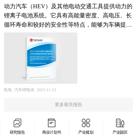
铁电钛酸钡为主成分，通过掺杂改性获得高介电常
面因素，对中国电子行业的发展趋势给予了细致和
动力汽车（HEV）及其他电动交通工具提供动力的
监测中心、中国行业研究网、全国及海外相关报刊
数和低温度变化率；铁电陶瓷则利用铁电性晶体在
审慎的预测论证。报告资料详实，图表丰富，既有
锂离子电池系统。它具有高能量密度、高电压、长
杂志的基础信息以及下一代芯片行业研究单位等公
电场下的极化反转特性，制成压电器件，实现机械
深入的分析，又有直观的比较，为电子企业在激烈
循环寿命和较好的安全性等特点，能够为车辆提供
布和提供的大量资料。报告对我国下一代芯片行业
能与电能的转换。 其应用领域广泛，覆盖电子、
的市场竞争中洞察先机，能准确及时的针对自身环
稳定的动力输出。此外，汽车锂电池还包括低压锂
的供需状况、发展现状、子行业发展变化等进行了
通讯、自动化、能源转化与存储等多个关键行业。
境调整经营策略。
电池，用于为车辆的电气元件和系统供电，电压范
分析，重点分析了国内外下一代芯片行业的发展现
在电子技术中，电子陶瓷用于制造电容器、滤波
围通常为12V至48V。汽车锂电池产业链涵盖原材
状、如何面对行业的发展挑战、行业的发展建议、
器、声波器件、天线等核心元件；在通讯领域，作
料供应、电池制造、系统集成、应用市场等多个环
行业竞争力，以及行业的投资分析和趋势预测等
为光通信器件和模块的封装材料，支撑光纤骨干
节。随着产业链的不断完善和协同发展，将形成更
等。报告还综合了下一代芯片行业的整体发展动
网、城域网及数据中心的高效运行；在自动化与能
加完整的生态体系，提升整体竞争力。 汽车锂电
态，对行业在产品方面提供了参考建议和具体解决
源领域，电子陶瓷则用于传感器、换能器及能源存
池行业研究报告旨在从国家经济和产业发展的战略
办法。报告对于下一代芯片产品生产企业、经销
机电
汽车锂电池
2025-11-12
储设备的制造，推动智能制造与清洁能源技术的发
入手，分析汽车锂电池未来的政策走向和监管体制
商、行业管理部门以及拟进入该行业的投资者具有
展。此外，电子陶瓷还凭借耐高温、耐磨损、耐腐
更多相关报告
的发展趋势，挖掘汽车锂电池行业的市场潜力，基
重要的参考价值，对于研究我国下一代芯片行业发
蚀等特性，在航空航天、汽车电子、医疗设备等高
于重点细分市场领域的深度研究，提供对产业规
展规律、提高企业的运营效率、促进企业的发展壮
端领域发挥重要作用。 本研究咨询报告由中研普
模、产业结构、区域结构、市场竞争、产业盈利水
大有学术和实践的双重意义。
华咨询公司领衔撰写，在大量周密的市场调研基础
研究报告
商业计划书
产业规划
产业园区
平等多个角度市场变化的生动描绘，清晰发展方