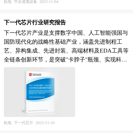
可持续发展的追求，节水灌溉设备的应用范围不断
机电
节水灌溉设备
2025-11-04
改委、国家经济信息中心、国务院发展研究中心、
终：AI驱动的工艺参数自优化、数字孪生实现虚拟
扩大。从传统的大田作物到经济作物，从干旱地区
国家海关总署、全国商业信息中心、中国经济景气
调试、能量回馈系统降低能耗，设备全生命周期价
到水资源相对丰富的地区，节水灌溉设备都发挥着
监测中心、中国行业研究网、全国及海外相关报刊
下一代芯片行业研究报告
值管理成为核心竞争力。 本研究咨询报告由中研
重要作用。同时，技术的进步也在不断推动行业的
杂志的基础信息以及二次电池分离膜行业研究单位
普华咨询公司领衔撰写，在大量周密的市场调研基
下一代芯片产业是支撑数字中国、人工智能强国与
发展，智能化、自动化的节水灌溉设备逐渐成为市
等公布和提供的大量资料。报告对我国二次电池分
础上，主要依据了国家统计局、国家商务部、国家
国防现代化的战略性基础产业，涵盖先进制程工
场的主流，它们能够更好地适应不同地区的气候条
离膜行业的供需状况、发展现状、子行业发展变化
发改委、国家经济信息中心、国务院发展研究中
艺、异构集成、先进封装、高端材料及EDA工具等
件和作物需求，提高灌溉效率和水资源利用效率。
等进行了分析，重点分析了国内外二次电池分离膜
心、国家海关总署、全国商业信息中心、中国经济
全链条创新环节，是突破"卡脖子"瓶颈、实现科技
随着农业现代化的推进，对节水灌溉设备的需求将
行业的发展现状、如何面对行业的发展挑战、行业
景气监测中心、中国行业研究网、全国及海外相关
自立自强的核心战场。当前，产业正处于技术代际
持续增长。同时，随着科技的不断进步，节水灌溉
的发展建议、行业竞争力，以及行业的投资分析和
报刊杂志的基础信息以及新能源电池设备行业研究
切换与国家战略意志深度耦合的关键窗口期：技术
设备将更加智能化、精准化，能够更好地满足农业
趋势预测等等。报告还综合了二次电池分离膜行业
单位等公布和提供的大量资料。报告对我国新能源
层面，从先进制程向更微观节点攻坚进入关键阶
生产的多样化需求。此外，随着人们对环境保护和
的整体发展动态，对行业在产品方面提供了参考建
电池设备行业的供需状况、发展现状、子行业发展
段，极紫外光刻技术成为先进制程标配，逻辑单元
可持续发展的重视，节水灌溉设备行业也将迎来更
议和具体解决办法。报告对于二次电池分离膜产品
变化等进行了分析，重点分析了国内外新能源电池
密度与功耗优化持续突破，但先进光刻设备、高端
多的发展机遇。 本研究咨询报告由中研普华咨询
生产企业、经销商、行业管理部门以及拟进入该行
设备行业的发展现状、如何面对行业的发展挑战、
光刻胶与刻蚀气体等核心材料装备的自主可控能力
公司领衔撰写，在大量周密的市场调研基础上，主
业的投资者具有重要的参考价值，对于研究我国二
行业的发展建议、行业竞争力，以及行业的投资分
仍是制约产业链韧性的最大短板；需求层面，AI大
机电
下一代芯片
2025-11-10
要依据了国家统计局、国家商务部、国家发改委、
次电池分离膜行业发展规律、提高企业的运营效
析和趋势预测等等。报告还综合了新能源电池设备
模型、自动驾驶、高性能计算等场景对算力密度与