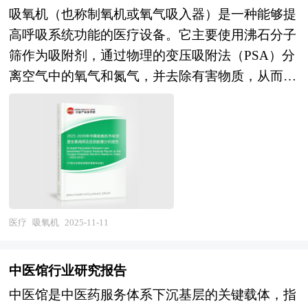
外，随着物联网和大数据技术的普及，保健护理设
建议和具体解决办法。报告对于医疗健康产品生产
吸氧机（也称制氧机或氧气吸入器）是一种能够提
备能够实现数据的远程传输和分析，为用户提供个
企业、经销商、行业管理部门以及拟进入该行业的
高呼吸系统功能的医疗设备。它主要使用沸石分子
性化的健康管理方案。随着物联网和大数据技术的
投资者具有重要的参考价值，对于研究我国医疗健
筛作为吸附剂，通过物理的变压吸附法（PSA）分
进一步发展，保健护理设备将能够实现更加精准的
康行业发展规律、提高企业的运营效率、促进企业
离空气中的氧气和氮气，并去除有害物质，从而获
健康监测和个性化的健康管理。例如，智能可穿戴
的发展壮大有学术和实践的双重意义。
取高纯度医用氧气。吸氧机结构简单，操作方便，
设备将通过柔性电路板实现与人体皮肤的紧密贴
适用于呼吸系统疾病患者或需要补充氧气的人群。
合，提高数据采集的准确性和舒适度。同时，家庭
吸氧机研究报告对吸氧机行业研究的内容和方法进
理疗设备将通过智能调温技术和精准控光功能，为
行全面的阐述和论证，对研究过程中所获取的吸氧
用户提供更加安全和有效的护理体验。此外，随着
机资料进行全面系统的整理和分析，通过图表、统
环保意识的增强，保健护理行业也将更加注重绿色
计结果及文献资料，或以纵向的发展过程，或横向
材料和可持续发展，减少对环境的影响。 本研究
类别分析提出论点、分析论据，进行论证。吸氧机
医疗
吸氧机
2025-11-11
咨询报告由中研普华咨询公司领衔撰写，在大量周
报告绝对如实地反映客观情况，叙述、说明、推
密的市场调研基础上，主要依据了国家统计局、国
断、引用均恰如其分。文字、用词应力求准确。研
家商务部、国家发改委、国家经济信息中心、国务
中医馆行业研究报告
究报告的文字也简单、明了、通顺、流畅，既明白
院发展研究中心、国家海关总署、全国商业信息中
中医馆是中医药服务体系下沉基层的关键载体，指
如话，又把研究的效果准确地、科学地表达出来。