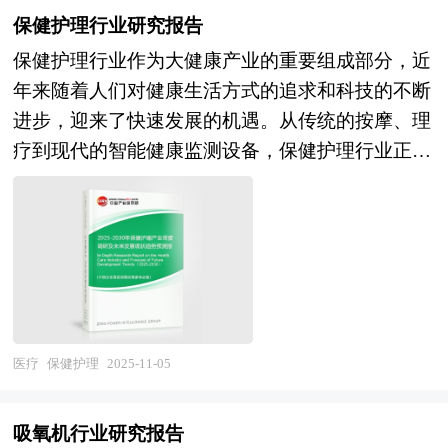
统的疾病治疗服务跃升为服务国家生物安全、提升
上，主要依据了国家统计局、国家商务部、国家发
保健护理行业研究报告
人力资本质量、促进共同富裕的综合性支柱产业。
改委、国家经济信息中心、国务院发展研究中心、
保健护理行业作为大健康产业的重要组成部分，近
本研究咨询报告由中研普华咨询公司领衔撰写，在
国家海关总署、全国商业信息中心、中国经济景气
年来随着人们对健康生活方式的追求和科技的不断
大量周密的市场调研基础上，主要依据了国家统计
监测中心、中国行业研究网以及国内外多种相关报
进步，迎来了快速发展的机遇。从传统的按摩、理
局、国家商务部、国家发改委、国家经济信息中
刊杂志媒体提供的最新研究资料。本报告对国内外
疗到现代的智能健康监测设备，保健护理行业正朝
心、国务院发展研究中心、国家海关总署、全国商
植入材料行业的发展状况进行了深入透彻地分析，
着智能化、个性化和便捷化的方向发展。这种趋势
业信息中心、中国经济景气监测中心、中国行业研
对我国行业市场情况、技术现状、供需形势作了详
不仅满足了人们对健康管理和疾病预防的需求，还
究网、全国及海外相关报刊杂志的基础信息以及医
尽研究，重点分析了国内外重点企业、行业发展趋
推动了整个行业的技术创新和市场拓展。 目前，
疗健康行业研究单位等公布和提供的大量资料。报
势以及行业投资情况，报告还对植入材料下游行业
保健护理行业在技术创新方面取得了显著进展。一
告对我国医疗健康行业的供需状况、发展现状、子
的发展进行了探讨，是植入材料及相关企业、投资
方面，智能健康监测设备通过集成先进的传感器技
行业发展变化等进行了分析，重点分析了国内外医
部门、研究机构准确了解目前中国市场发展动态，
术，能够实时监测人体的生理指标，如心率、血
疗健康行业的发展现状、如何面对行业的发展挑
把握植入材料行业发展方向，为企业经营决策提供
压、血糖等，为用户提供及时的健康反馈。另一方
医疗
保健护理
2025-11-05
战、行业的发展建议、行业竞争力，以及行业的投
重要参考的依据。
面，家庭理疗设备通过智能调温技术和精准控光功
资分析和趋势预测等等。报告还综合了医疗健康行
能，为用户提供更加安全和有效的护理体验。此
业的整体发展动态，对行业在产品方面提供了参考
吸氧机行业研究报告