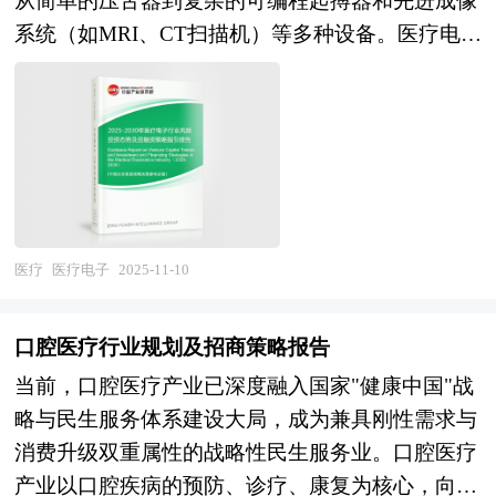
从简单的压舌器到复杂的可编程起搏器和先进成像
化融合"的演进特征。数字化从单点应用转向全域
地分析，对我国行业市场情况、技术现状、供需形
系统（如MRI、CT扫描机）等多种设备。医疗电子
赋能，头部机构通过AI辅助诊疗、电子病历与远程
势作了详尽研究，重点分析了国内外重点企业、行
设备通过电子技术实现精确测量、控制、数据处理
会诊提升服务能级，公域IP打造与私域流量运营重
业发展趋势以及行业投资情况，报告还对吸氧机下
和无线连接，以提高医疗服务的质量和患者护理效
构获客逻辑，线上线下融合的服务闭环成为标配。
游行业的发展进行了探讨，是吸氧机及相关企业、
果。 风险投资是在创业企业发展初期投入风险资
专业化从全科服务转向专病纵深，疼痛管理、儿科
投资部门、研究机构准确了解目前中国市场发展动
本，待其发育相对成熟后，通过市场退出机制将所
调理、妇科养护等细分赛道涌现专科品牌，名医工
态，把握吸氧机行业发展方向，为企业经营决策提
投入的资本由股权形态转化为资金形态，以收回投
作室与特色技术绑定构筑竞争壁垒。连锁化从规模
供重要参考的依据。
资，取得高额风险收益。全球风险资本市场已进入
扩张转向精益运营，标准化诊疗路径、模块化培训
新一轮快速发展的周期。除了成熟投资热点地区
医疗
医疗电子
2025-11-10
体系与集约化供应链管理能力决定复制质量，区域
外，包括中国和印度、英国等新兴热点地区的风险
龙头通过"旗舰中心+社区卫星馆"模式实现网络渗
投资市场发展快速升温。中国的风险投资起步于20
透。同时，服务边界持续外拓，"中医馆+健康产
口腔医疗行业规划及招商策略报告
世纪80年代，在市场经济的大潮中，中国的风险投
品""中医馆+养老照护""中医馆+文旅体验"等跨界
当前，口腔医疗产业已深度融入国家"健康中国"战
资事业已经有了较大的发展。随着中国经济持续稳
融合业态激活增量价值。 本研究咨询报告由中研
略与民生服务体系建设大局，成为兼具刚性需求与
定地高速增长和资本市场的逐步完善，中国的资本
普华咨询公司领衔撰写，在大量周密的市场调研基
消费升级双重属性的战略性民生服务业。口腔医疗
市场在最近几年呈现出强劲的增长态势，投资于中
础上，主要依据了国家统计局、国家商务部、国家
产业以口腔疾病的预防、诊疗、康复为核心，向上