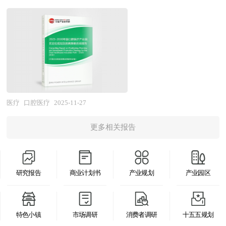
国市场的高回报率使中国成为全球资本关注的战略
发改委、国家经济信息中心、国务院发展研究中
游延伸至牙科材料、高端器械、数字化设备等研发
要地。 本报告由中研普华咨询公司领衔撰写，在
心、全国商业信息中心、中国经济景气监测中心提
生产领域，向下游拓展至医疗美容、健康管理、康
大量周密的市场调研基础上，主要依据了国家统计
供的最新行业运行数据为基础，验证于与我们建立
养服务及专业人才培训等衍生业态，形成了"医工
局、国家商务部、国家财政部、中国证券监督管理
联系的全国科研机构、行业协会组织的权威统计资
结合、医养融合、医教协同"的复合型产业生态。
委员会、中国风险投资协会、中国风险投资研究
料。我们对中医馆行业进行了长期追踪，结合我们
随着国民口腔健康意识觉醒、人口老龄化进程加速
院、深圳创业投资同业公会、北京创业投资协会、
对中医馆相关企业的调查研究，对我国中医馆行业
及"颜值经济"持续升温，口腔医疗产业正经历从传
上海创业投资行业协会、医疗电子行业相关协会、
发展现状与前景、市场竞争格局与形势、赢利水平
统单一的临床服务模式，向数字化精准诊疗、个性
医疗
口腔医疗
2025-11-27
中国行业研究网、国内外相关刊物的基础信息以及
与企业发展、投资策略与风险预警、发展趋势与规
化定制服务、全产业链协同创新的系统性跃迁。其
各省市相关统计单位等公布和提供的大量资料。对
划建议等进行深入研究，并重点分析了中医馆行业
更多相关报告
高质量发展水平不仅直接关系到全民健康素养提升
医疗电子行业风险投资现状、国际化进程与外资进
的前景与风险。报告揭示了中医馆市场潜在需求与
与生活质量改善，更是衡量区域医疗服务能力、消
入、融资渠道、如何运作风险投资、退出机制及发
潜在机会，为战略投资者选择恰当的投资时机和公
费能级和产业配套成熟度的重要标志。 “产业园
展趋势等进行了系统的分析，并重点分析了医疗电
司领导层做战略规划提供准确的市场情报信息及科
研究报告
商业计划书
产业规划
产业园区
区”是执行城市产业职能的重要空间形态，园区在
子行业风险投资的主要现存问题、相应对策以及新
学的决策依据，同时对银行信贷部门也具有极大的
改善区域投资环境、引进外资、促进产业结构调整
形势下面临的机遇与挑战和企业的应对策略等。是
参考价值。
和发展经济等方面发挥积极的辐射、示范和带动作
风险投资公司、研究机构及医疗电子行业相关企业
特色小镇
市场调研
消费者调研
十五五规划
用，成为城市经济腾飞的助推器。产业园区是区域