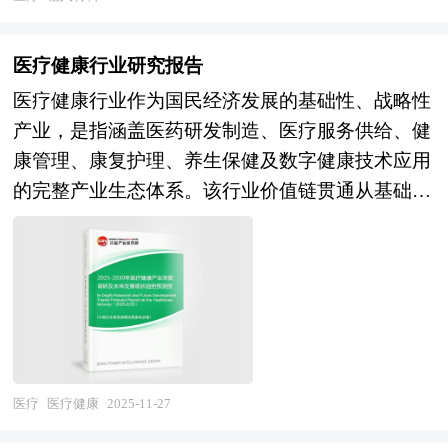
或以纵向的发展过程，或横向类别分析提出论点、
分析论据，进行论证。植入材料报告绝对如实地反
医疗健康行业研究报告
映客观情况，叙述、说明、推断、引用均恰如其
医疗健康行业作为国民经济发展的基础性、战略性
分。文字、用词应力求准确。研究报告的文字也简
产业，是指涵盖医药研发制造、医疗服务供给、健
单、明了、通顺、流畅，既明白如话，又把研究的
康管理、康复护理、养生保健及数字健康技术应用
效果准确地、科学地表达出来。植入材料研究报告
的完整产业生态体系。该行业价值链贯通从基础研
以行业为研究对象，并基于行业的现状，行业经济
究、临床试验、药品器械生产，延伸至医院诊所、
运行数据，行业供需现状，行业竞争格局，重点企
基层医疗、健康管理、商业保险及养老服务等多元
业经营分析，行业产业链分析，市场集中度等现实
服务场景，在国民经济中兼具科技密集型、消费服
指标，分析预测行业的发展前景和投资价值。通过
务型和公共事业多重属性。作为"健康中国"战略与
最深入的数据挖掘，对行业进行严谨分析，从多个
人民美好生活需求的核心交汇点，医疗健康不仅是
角度去评估企业市场地位，准确挖掘企业的成长
破解人口老龄化、慢病负担加重等重大社会挑战的
性，已经为众多企业带来了最专业的研究和最有价
物质基础，更是承载精准医疗、价值医疗、主动健
值的咨询服务过程。 本研究咨询报告由中研普华
医疗
医疗健康
2025-11-27
康管理理念的战略性民生事业，其产业定位已从传
咨询公司领衔撰写，在大量周密的市场调研基础