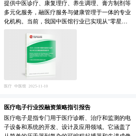
心、中国经济景气监测中心、中国行业研究网、全
提供中医诊疗、康复理疗、养生调理、膏方制剂等
吸氧机研究报告以行业为研究对象，并基于行业的
国及海外相关报刊杂志的基础信息以及保健护理行
多元化服务，融医疗服务与健康管理于一体的专业
现状，行业经济运行数据，行业供需现状，行业竞
业研究单位等公布和提供的大量资料。报告对我国
化机构。当前，我国中医馆行业已实现从"零星点
争格局，重点企业经营分析，行业产业链分析，市
保健护理行业的供需状况、发展现状、子行业发展
缀"到"广泛覆盖"的跨越式布局，成为守护群众健
场集中度等现实指标，分析预测行业的发展前景和
变化等进行了分析，重点分析了国内外保健护理行
康的"守门人"。然而，行业仍面临三大结构性矛
投资价值。通过最深入的数据挖掘，对行业进行严
业的发展现状、如何面对行业的发展挑战、行业的
盾：供给端，服务同质化严重，特色诊疗优势挖掘
谨分析，从多个角度去评估企业市场地位，准确挖
发展建议、行业竞争力，以及行业的投资分析和趋
不足，部分馆所存在"重营销轻疗效"的短视行为，
掘企业的成长性，已经为众多企业带来了最专业的
势预测等等。报告还综合了保健护理行业的整体发
医疗质量与安全管理标准化程度亟待提升；需求
研究和最有价值的咨询服务过程。 本研究咨询报
展动态，对行业在产品方面提供了参考建议和具体
端，居民对中医药服务的认知从"慢调理"向"精准
告由中研普华咨询公司领衔撰写，在大量周密的市
解决办法。报告对于保健护理产品生产企业、经销
治未病"升级，对服务环境、医师资质与疗效透明
医疗
中医馆
2025-11-10
场调研基础上，主要依据了国家统计局、国家商务
商、行业管理部门以及拟进入该行业的投资者具有
度的诉求持续强化，但客单价敏感性与支付意愿呈
部、国家发改委、国家经济信息中心、国务院发展
重要的参考价值，对于研究我国保健护理行业发展
现显著分化；政策端，中医药振兴发展战略深度推
研究中心、国家海关总署、全国商业信息中心、中
医疗电子行业投融资策略指引报告
规律、提高企业的运营效率、促进企业的发展壮大
进，行业准入趋于规范，医保支付政策逐步探索，
国经济景气监测中心、中国行业研究网以及国内外
医疗电子是指专门用于医疗诊断、治疗和监测的电
有学术和实践的双重意义。
但跨部门监管协同、服务价格形成机制与人才培养
多种相关报刊杂志媒体提供的最新研究资料。本报
子设备和系统的开发、设计及应用领域。它涵盖了
体系仍需系统性破题。 未来五年，行业将呈现"三
告对国内外吸氧机行业的发展状况进行了深入透彻