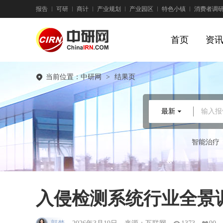
报告
可研
商计
产业规划
产业园区
特色小镇
消费者调
首页
资
当前位置：
中研网
>
结果页
最新
输入报
智能治疗
入侵检测系统行业全景