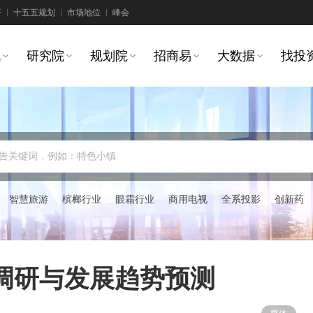
研
十五五规划
市场地位
峰会
讯
研究院
规划院
招商易
大数据
找投
告关键词，例如：特色小镇
智慧旅游
槟榔行业
眼霜行业
商用电视
全系投影
创新药
调研与发展趋势预测