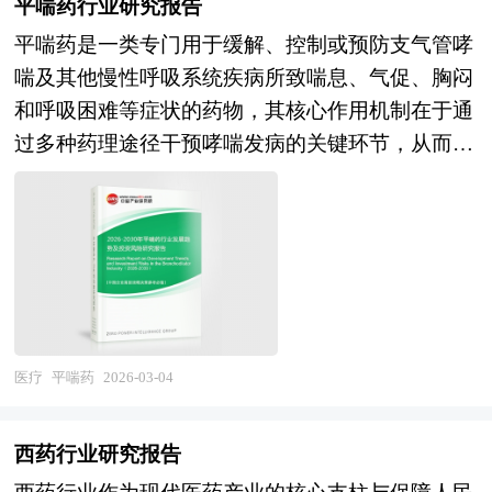
险。 同时，严格的日常防晒是贯穿始终的基础环
平喘药行业研究报告
国经济景气监测中心、中国行业研究网、全国及海
流转；在支付创新层面，商业健康保险与健康管理
具有明确健康价值的食品，保健油因此被赋予
节，是防止色斑复发与治疗失效的关键保障。此
平喘药是一类专门用于缓解、控制或预防支气管哮
外相关报刊杂志的基础信息以及频谱治疗仪行业研
服务的融合将深化，带病体保险、管理式医疗、按
了“营养干预工具”的新角色。其富含的α-亚麻酸可
外，健康的生活方式、稳定的情绪状态与均衡的营
喘及其他慢性呼吸系统疾病所致喘息、气促、胸闷
究单位等公布和提供的大量资料。报告对我国频谱
效果付费等模式将探索成型，医保个人账户改革和
在人体内转化为EPA和DHA，前者被誉为“血管清
养摄入也被视为辅助支持因素。因此，祛斑不仅是
和呼吸困难等症状的药物，其核心作用机制在于通
治疗仪行业的供需状况、发展现状、子行业发展变
家庭共济将释放预防性健康消费潜力，企业健康福
道夫”，有助于调节血脂、延缓动脉硬化，后者则
皮肤外观的改善，更是一种科学化、系统化的皮肤
过多种药理途径干预哮喘发病的关键环节，从而改
化等进行了分析，重点分析了国内外频谱治疗仪行
利和税收优惠政策将促进职场健康管理市场发育。
是大脑与视网膜发育的关键成分，对婴幼儿智力发
健康管理实践，其目标在于实现肤色的持久净澈与
善气道阻塞、降低气道高反应性并恢复通气功能。
业的发展现状、如何面对行业的发展挑战、行业的
本研究咨询报告由中研普华咨询公司领衔撰写，在
展和中老年认知保护均具重要意义。 在“健康中国
皮肤整体生理功能的良性循环，强调治疗与养护并
哮喘本质上是一种以气道慢性炎症为基础的疾病，
发展建议、行业竞争力，以及行业的投资分析和趋
大量周密的市场调研基础上，主要依据了国家统计
2030”战略推动下，功能性食品产业加速发展，保
重、短期干预与长期维稳结合的综合理念。 本研
伴随支气管平滑肌痉挛、黏膜水肿、腺体分泌增多
势预测等等。报告还综合了频谱治疗仪行业的整体
局、国家商务部、国家发改委、国家经济信息中
健油作为国内自主研发的健康调和油代表，填补了
究咨询报告由中研普华咨询公司领衔撰写，在大量
及气道重塑等病理变化，因此平喘药并非单一作用
发展动态，对行业在产品方面提供了参考建议和具
心、国务院发展研究中心、国家海关总署、全国商
市场在明确标注脂肪酸成分与含量产品上的空白，
周密的市场调研基础上，主要依据国家统计局、商
的对症药物，而是根据其主要药理效应分为抗炎性
体解决办法。报告对于频谱治疗仪产品生产企业、
业信息中心、中国经济景气监测中心、中国行业研
拥有7项国家发明专利，体现了从“模糊营养”向“精
务部、国家发改委、国家经济信息中心、国务院发
控制药物与支气管扩张性缓解药物两大类。前者以
经销商、行业管理部门以及拟进入该行业的投资者
究网、全国及海外相关报刊杂志的基础信息以及健
准营养”转型的技术突破。 随着AI与大数据在营养
展研究中心、工信部、中国行业研究网、全国及海
吸入性糖皮质激素为代表，能够从源头抑制炎症细
具有重要的参考价值，对于研究我国频谱治疗仪行
医疗
平喘药
2026-03-04
康管理行业研究单位等公布和提供的大量资料。报
学中的应用，个性化膳食方案逐渐普及，保健油因
外多种相关报纸杂志的基础信息等公布和提供的大
胞的浸润与活化，减少炎症介质释放，长期使用可
业发展规律、提高企业的运营效率、促进企业的发
告对我国健康管理行业的供需状况、发展现状、子
其成分透明、比例可控，成为构建个体化脂肪摄入
量资料和数据，客观、多角度地对中国祛斑市场进
有效控制气道炎症、预防哮喘发作，属于哮喘管理
展壮大有学术和实践的双重意义。
行业发展变化等进行了分析，重点分析了国内外健
模型的理想载体。未来，随着消费者对食品健康属
西药行业研究报告
行了分析研究。报告在总结中国祛斑发展历程的基
中的基础维持用药；后者则主要通过快速松弛支气
康管理行业的发展现状、如何面对行业的发展挑
性的认知深化，保健油将不仅局限于家庭烹饪，更