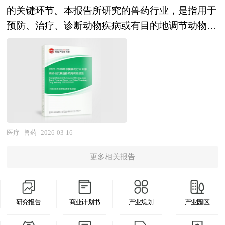
前端延伸。 当前中国西药产业正处于从"规模扩
缓解而擅自停药导致病情反复。由于部分药物存在
的关键环节。本报告所研究的兽药行业，是指用于
进行分析。最后提出研究者对保健油行业的研究观
张"向"质量效益"转型、从"仿制为主"向"仿创结
心悸、震颤、失眠、胃肠道不适等副作用，临床应
预防、治疗、诊断动物疾病或有目的地调节动物生
点，以供投资决策者参考。
合"跃升的关键攻坚期。经过多年发展，我国已成
用中应在医生指导下合理选择与调整剂量，确保疗
理机能的药品及生物制品制造业，涵盖化学药品、
为全球最大的化学原料药生产与出口国，制剂国际
效与安全性的平衡。总体而言，现代平喘药已形成
中兽药、生物制品（疫苗、诊断制品）、饲料药物
化能力持续提升，部分企业在复杂仿制药、生物类
涵盖急性缓解与长期控制的完整治疗体系，在哮喘
添加剂及兽用医疗器械等细分领域，贯穿研发、生
似药领域实现突破，创新药研发管线日益丰富。然
的全程管理中发挥着不可替代的作用。 随着国内
产、流通、使用及残留监控的全生命周期管理。该
而，产业深层结构性矛盾依然突出：原料药与制剂
经济的发展，平喘药市场发展面临巨大机遇和挑
行业横跨兽医学、微生物学、药物化学、生物工程
发展不均衡，高端制剂及新型给药系统技术储备不
战。在市场竞争方面，平喘药企业数量越来越多，
及畜牧养殖等多个学科领域，具有监管要求严格、
足；原创性靶点发现与First-in-class药物开发能力薄
市场正面临着供给与需求的不对称，平喘药行业有
技术迭代较快、下游需求与养殖业周期高度关联、
医疗
兽药
2026-03-16
弱，同质化研发导致热门赛道拥挤；绿色生产工艺
进一步洗牌的强烈要求，但是在一些平喘药细分市
食品安全责任链条长等典型特征。随着规模化养殖
与连续制造技术应用滞后，环保成本压力持续加
场仍有较大的发展空间，信息化技术将成为核心竞
更多相关报告
比例提升、动物疫病防控压力加大及食品安全标准
大；带量采购常态化背景下，价格竞争加剧与成本
争力。本报告通过深入的调查、分析，投资者能够
趋严，兽药已从传统的治疗性用药向预防保健、精
上升双重挤压企业利润空间。与此同时，人工智能
充分把握行业目前所处的全球和国内宏观经济形
准治疗及减抗替抗方向深度转型，其产业价值正从
辅助药物设计、抗体偶联药物、核酸药物及细胞基
势，具体分析该产品所在的细分市场，对平喘药行
研究报告
商业计划书
产业规划
产业园区
单纯的产品供给向养殖健康管理综合解决方案延
因治疗等前沿方向正加速产业化，为行业突破传统
业总体市场的供求趋势及行业前景做出判断；明确
伸。 当前中国兽药产业正处于从"规模扩张"向"质