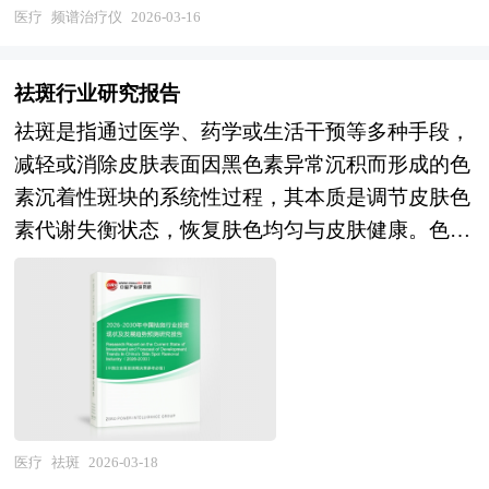
等、产品迭代相对稳健、临床验证周期长、监管分
务供给层面，健康体检行业集中度提升，美年健
医疗
频谱治疗仪
2026-03-16
类严格等典型特征。随着人口老龄化进程加速、慢
康、爱康国宾等连锁机构占据主导地位，但同质化
性疼痛管理需求上升以及患者对非药物干预手段接
竞争严重，检后健康管理服务薄弱；慢病管理领
祛斑行业研究报告
受度提高，频谱治疗仪已从医疗机构的专业设备逐
域，互联网医疗平台、医药企业、保险公司等多方
祛斑是指通过医学、药学或生活干预等多种手段，
步向家庭场景渗透，其应用场景正从术后康复、运
入局，但可持续商业模式尚未跑通，医疗属性与消
减轻或消除皮肤表面因黑色素异常沉积而形成的色
动损伤向慢病管理、健康养护等日常保健领域延
费属性的平衡困难；企业健康管理市场逐步启动，
素沉着性斑块的系统性过程，其本质是调节皮肤色
伸，产业边界持续拓展并与智慧健康、居家养老等
但雇主付费意愿和员工参与度有待提升。在技术应
素代谢失衡状态，恢复肤色均匀与皮肤健康。色斑
新兴业态深度融合。 当前中国频谱治疗仪产业正
用层面，可穿戴设备、健康大数据、人工智能风险
的形成涉及多重内外因素的复杂交互，包括遗传易
处于从"粗放增长"向"规范发展"转型、从"单一功
评估等技术广泛应用，但数据孤岛现象严重，多源
感性、紫外线长期照射、内分泌波动、氧化应激以
能"向"智能集成"升级的关键调整期。经过多年市
数据整合分析和个性化干预方案生成能力有限，数
及皮肤屏障功能受损等，这些因素共同导致黑色素
场培育，国内已形成覆盖家用便携式、医用专业型
字化工具与线下服务的融合深度不足。与此同时，
细胞活性增强或黑色素合成、转运、分布过程紊
及专科定制型的产品体系，本土品牌在性价比与渠
行业面临专业人才短缺（健康管理师、营养师、心
乱，进而在面部或其他暴露部位出现边界清晰、颜
道下沉方面具备优势，部分企业在核心辐射元件、
理咨询师等）、服务质量参差不齐、数据安全与隐
色深浅不一的斑片或斑点。 祛斑并非简单的表象
温度精准控制及人机交互体验等维度实现技术改
私保护合规压力、与医疗服务体系衔接不畅等深层
去除，而是一个涵盖预防、治疗与长期管理的综合
医疗
祛斑
2026-03-18
进。展望"十五五"时期，中国频谱治疗仪行业将迎
挑战，部分企业陷入流量焦虑而忽视服务本质。