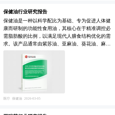
工程，强调科学分型与个体化干预。在专业视角
来监管趋严与消费升级共振的战略窗口。技术演进
展望未来，健康管理产业的发展将深度融入分级诊
下，祛斑需首先明确色斑的类型（如表皮型、真皮
维度，多物理因子协同治疗、基于生物反馈的智能
保健油行业研究报告
疗体系建设和价值医疗转型，呈现出"预防关口前
型或混合型）及其活动状态，进而制定分阶段、多
剂量调节及数字疗法（DTx）认证路径的探索，将
移、服务连续整合、技术智能赋能、支付多元创
保健油是一种以科学配比为基础、专为促进人体健
维度的应对策略。其核心原理在于通过不同机制阻
推动产品从"经验型"向"证据型"转变，提升临床认
新"的演进趋势。在服务模式层面，健康管理将从
康而研制的功能性食用油，其核心在于精准调控必
断黑色素的过度生成、促进已沉积色素的分解与代
可度与支付端可及性；市场拓展维度，随着分级诊
单一体检向"筛查-评估-干预-随访"全周期服务延
需脂肪酸的比例，以满足现代人膳食结构优化的需
谢、抑制炎症后色素沉着风险，并同步强化皮肤屏
疗制度深化与基层康复能力建设加速，医用市场将
伸，从个体服务向家庭、社区、企业等群体健康管
求。该产品通常由紫苏油、亚麻油、葵花油、麻油
障修复与光防护能力。 现代祛斑体系融合了多种
呈现结构化增长，而家庭健康消费升级与银发经济
理拓展，从线上轻服务向线上线下融合的主动健康
和豆油等多种植物油复合调配而成，严格遵循亚油
技术路径，包括利用选择性光热作用的激光与强脉
崛起将驱动家用高端市场扩容；产业整合维度，具
管理升级，与医疗机构的转诊协作和数据共享机制
酸与亚麻酸4:1的黄金比例，这一配比不仅符合中
冲光技术，通过精准波长靶向击碎黑色素颗粒；借
备医疗器械注册证优势、临床渠道资源及数字化服
将逐步建立；在重点人群层面，老年人慢病共病管
国营养学会及世界卫生组织推荐的膳食指导原则，
助化学剥脱促进角质更新，加速色素排出；应用含
务能力的头部企业将通过并购整合提升市场集中
理、职业人群心理健康和肌肉骨骼健康、儿童青少
更针对亚洲人群的代谢特征进行了本土化适配。
有酪氨酸酶抑制剂或抗氧化成分的外用制剂，从源
度，作坊式生产模式将逐步出清。 本研究咨询报
年近视和肥胖防控、女性全生命周期健康管理将成
在当前慢性病高发、公众健康意识显著提升的背景
头减少黑色素合成；以及结合口服药物调节内在代
告由中研普华咨询公司领衔撰写，在大量周密的市
为细分增长极；在技术赋能层面，多组学检测和人
下，保健油作为“吃出来的健康”代表，正成为家庭
谢环境。整个过程高度依赖专业评估与规范操作，
场调研基础上，主要依据了国家统计局、国家商务
工智能风险评估将提升疾病预测准确性，数字疗法
厨房中预防“三高”、改善心脑血管健康的日常选
医疗
保健油
2026-03-05
必须在具备资质的医疗机构由专业医生主导，以规
部、国家发改委、国家经济信息中心、国务院发展
和远程监测将强化干预效果和依从性管理，区块链
择。随着精准营养和功能食品概念的兴起，消费者
避操作不当引发的反黑、色沉加重或皮肤损伤等风
研究中心、国家海关总署、全国商业信息中心、中
和健康档案互通将支撑个人健康数据主权和跨机构
不再满足于基础食用油的热量供给功能，而是追求