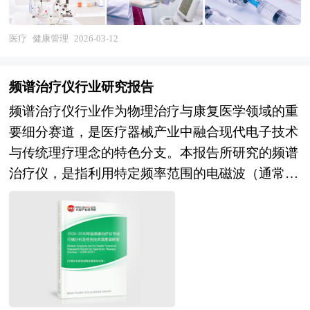
康评估、健康咨询、慢病管理、运动营养管理、心
理健康服务、企业健康管理及数字化健康管理平台
医疗
健康管理
2026-03-12
等多元业态，是连接医疗服务与预防保健、融合临
床医学与公共卫生、贯通院内诊疗与院外服务的桥
频谱治疗仪行业研究报告
梁纽带。作为大健康产业的核心组成部分，健康管
频谱治疗仪行业作为物理治疗与康复医学领域的重
理行业的发展水平直接关系到疾病防控关口前移的
要细分赛道，是医疗器械产业中融合现代电子技术
实现程度、医疗费用的合理控制以及全民健康素养
与传统理疗理念的特色分支。本报告所研究的频谱
的提升，是推进健康中国建设和积极应对人口老龄
治疗仪，是指利用特定频率范围的电磁波（通常涵
化国家战略的关键支撑。 当前，我国健康管理产
盖红外线、可见光及毫米波等波段）产生热效应或
业正处于从粗放扩张向品质升级转型的关键阶段，
非热生物效应，通过改善局部血液循环、促进组织
政策红利释放与商业模式探索并行推进。在市场需
代谢及调节免疫功能等机制，达到消炎镇痛、伤口
求层面，慢性病患病率持续上升、亚健康人群规模
愈合及慢性病辅助治疗目的的二类或三类医疗器
庞大、健康意识觉醒和消费升级共同驱动健康管理
械。该行业横跨生物医学工程、电磁场理论、材料
需求快速增长，但有效支付能力不足、服务标准化
科学及临床医学等多个学科领域，具有技术门槛中
程度低、用户依从性差等问题制约市场成熟；在服