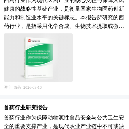
西药行业作为现代医药产业的核心支柱与保障人民
础上，结合新时期的各方面因素，对中国祛斑的发
管平滑肌来迅速缓解急性症状，包括β₂肾上腺素受
战、行业的发展建议、行业竞争力，以及行业的投
可能融入临床营养支持、慢病管理及母婴健康等专
健康的战略性基础产业，是衡量国家生物医药创新
展趋势给予了细致和审慎的预测论证。报告资料详
体激动剂、茶碱类药物和抗胆碱能药物等，其中速
资分析和趋势预测等等。报告还综合了健康管理行
业领域，推动食用油从“调味品”向“健康基础设
能力和制造业水平的关键标志。本报告所研究的西
实，图表丰富，既有深入的分析，又有直观的比
效β₂激动剂如沙丁胺醇可在数分钟内起效，是急性
业的整体发展动态，对行业在产品方面提供了参考
施”升级，真正实现“一口油，养全身”的现代营养
药行业，是指采用化学合成、生物技术提取或微生
较，为祛斑企业在激烈的市场竞争中洞察先机，能
发作期的首选急救药物。 此外，还有一类兼具抗
建议和具体解决办法。报告对于健康管理产品生产
理念。 本研究咨询报告由中研普华咨询公司领衔
物发酵等现代制药工艺生产的，具有明确化学成分
准确及时的针对自身环境调整经营策略。
炎与免疫调节作用的药物，如白三烯受体拮抗剂和
企业、经销商、行业管理部门以及拟进入该行业的
撰写，在大量周密的市场调研基础上，主要依据了
和药理作用的药物制剂制造业，涵盖化学原料药、
抗IgE单克隆抗体，适用于特定类型的过敏性哮喘
投资者具有重要的参考价值，对于研究我国健康管
国家统计局、国家商务部、国家发改委、国家经济
化学药品制剂、生物药品及相应的高端辅料与包装
患者，尤其在常规治疗控制不佳时可作为附加治疗
理行业发展规律、提高企业的运营效率、促进企业
信息中心、国务院发展研究中心、国家海关总署、
材料等完整产业链条。该行业横跨药物化学、分子
手段。平喘药的给药方式多样，吸入疗法因其药物
的发展壮大有学术和实践的双重意义。
全国商业信息中心、中国经济景气监测中心、中国
生物学、药剂学、工艺工程及质量控制等多个高技
可直接作用于靶器官、起效快、全身不良反应少而
行业研究网、国内外相关报刊杂志的基础信息以及
术领域，具有研发投入强度高、监管要求严苛、技
成为首选途径，涵盖定量气雾剂、干粉吸入器和雾
保健油专业研究单位等公布和提供的大量资料。对
术迭代快、质量安全责任重等显著特征。随着全球
医疗
西药
2026-03-16
化吸入等形式；口服或静脉给药则多用于重症发作
我国保健油的行业现状、市场各类经营指标的情
人口老龄化加剧、疾病谱变迁以及精准医疗理念的
或无法配合吸入治疗的患者。 值得注意的是，平
况、重点企业状况、区域市场发展情况等内容进行
普及，西药已从传统的"一种药物适用于所有患
喘药的使用需遵循个体化原则，依据哮喘的严重程
兽药行业研究报告
详细的阐述和深入的分析，着重对保健油业务的发
者"向靶向治疗、个体化用药方向深度演进，其产
度、发作频率及患者的具体情况制定阶梯式治疗方
兽药行业作为保障动物源性食品安全与公共卫生安
展进行详尽深入的分析，并根据保健油行业的政策
业价值正从单纯的疾病治疗向健康管理与疾病预防
案，并强调长期规范用药与定期评估，避免因症状
全的重要支撑产业，是现代农业产业链中不可或缺
经济发展环境对保健油行业潜在的风险和防范建议