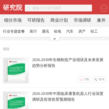
研究院
细分市场
可研报告
商业计划
市场调研
兼并
行业专题套餐
医疗
通讯
机电
汽车
房产
轻工
家电
日化
食品
零售
酒店
金融
传媒
建材
能源
石化
农业
文教
报告
2026-2030年生物制造产业现状及未来发展
趋势分析报告
订购
咨询
2026-2030年中国临床康复机器人行业深度
调研及投资前景预测报告