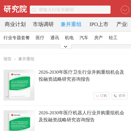
研究院
商业计划
市场调研
兼并重组
IPO上市
产业
行业专题套餐
医疗
通讯
机电
汽车
房产
轻工
家电
日化
食品
零售
酒店
金融
传媒
建材
能源
石化
农业
文教
报告
兼并重组
>
2026-2030年医疗卫生行业并购重组机会及
投融资战略研究咨询报告
订购
咨询
2026-2030年医疗机器人行业并购重组机会
及投融资战略研究咨询报告