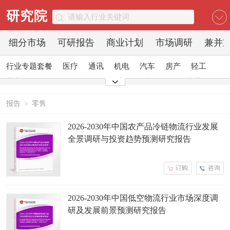
研究院
细分市场
可研报告
商业计划
市场调研
兼并
行业专题套餐
医疗
通讯
机电
汽车
房产
轻工
家电
日化
食品
零售
酒店
金融
传媒
建材
能源
石化
农业
文教
报告
零售
>
2026-2030年中国农产品冷链物流行业发展
全景调研与投资趋势预测研究报告
订购
咨询
2026-2030年中国低空物流行业市场深度调
研及发展前景预测研究报告