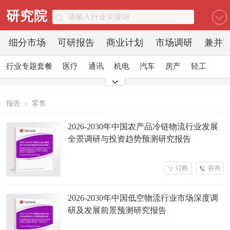
研究院
细分市场
可研报告
商业计划
市场调研
兼并
行业专题套餐
医疗
通讯
机电
汽车
房产
轻工
家电
日化
食品
零售
酒店
金融
传媒
建材
能源
石化
农业
文教
报告
零售
>
2026-2030年中国农产品冷链物流行业发展
全景调研与投资趋势预测研究报告
订购
咨询
2026-2030年中国低空物流行业市场深度调
研及发展前景预测研究报告