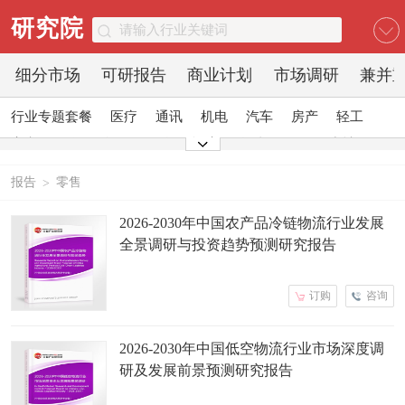
研究院
细分市场
可研报告
商业计划
市场调研
兼并
行业专题套餐
医疗
通讯
机电
汽车
房产
轻工
家电
日化
食品
零售
酒店
金融
传媒
建材
能源
石化
农业
文教
报告
零售
>
2026-2030年中国农产品冷链物流行业发展
全景调研与投资趋势预测研究报告
订购
咨询
2026-2030年中国低空物流行业市场深度调
研及发展前景预测研究报告