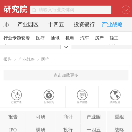
研究院
O上市
产业园区
十四五
投资银行
产业战略
行业专题套餐
医疗
通讯
机电
汽车
房产
轻工
家电
日化
食品
零售
酒店
金融
传媒
建材
能源
石化
农业
文教
报告
产业战略
医疗
>
>
点击加载更多
订购方法
付款账号
客户服务
媒体报道
报告
可研
商计
产业园
重组
IPO
调研
投行
十四五
战略