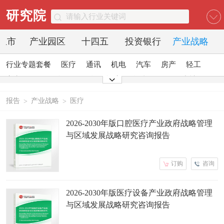
研究院
O上市
产业园区
十四五
投资银行
产业战略
行业专题套餐
医疗
通讯
机电
汽车
房产
轻工
家电
日化
食品
零售
酒店
金融
传媒
建材
能源
石化
农业
文教
报告
产业战略
医疗
>
>
2026-2030年版口腔医疗产业政府战略管理
与区域发展战略研究咨询报告
订购
咨询
2026-2030年版医疗设备产业政府战略管理
与区域发展战略研究咨询报告