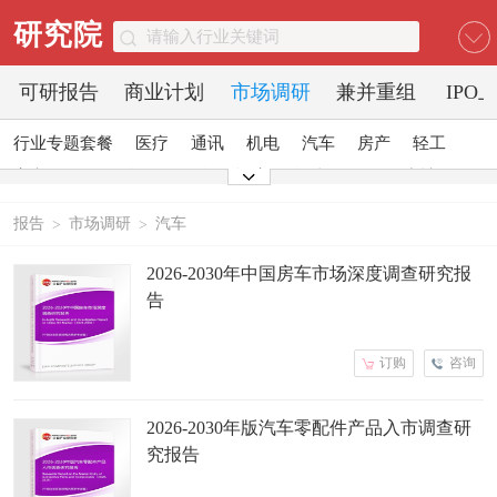
研究院
可研报告
商业计划
市场调研
兼并重组
IPO
行业专题套餐
医疗
通讯
机电
汽车
房产
轻工
家电
日化
食品
零售
酒店
金融
传媒
建材
能源
石化
农业
文教
报告
市场调研
汽车
>
>
2026-2030年中国房车市场深度调查研究报
告
订购
咨询
2026-2030年版汽车零配件产品入市调查研
究报告