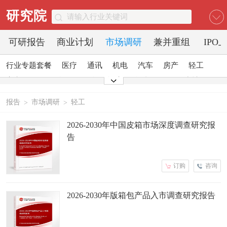
研究院
可研报告
商业计划
市场调研
兼并重组
IPO
行业专题套餐
医疗
通讯
机电
汽车
房产
轻工
家电
日化
食品
零售
酒店
金融
传媒
建材
能源
石化
农业
文教
报告
市场调研
轻工
>
>
2026-2030年中国皮箱市场深度调查研究报
告
订购
咨询
2026-2030年版箱包产品入市调查研究报告